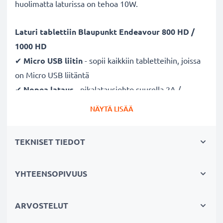
huolimatta laturissa on tehoa 10W.
Laturi
tablettiin Blaupunkt Endeavour 800 HD /
1000 HD
✔
Micro USB liitin
- sopii kaikkiin tabletteihin, joissa
on Micro USB liitäntä
✔
Nopea lataus
- pikalatausjohto suurella 2A /
2000mA latausnopeudella ja lyhyellä latausajalla
NÄYTÄ LISÄÄ
✔
Pieni, kevyt ja tehokas
- sopiva laturi myös
reissuun
TEKNISET TIEDOT
✔
Laadukas
- murtumaton latausjohto ja liitin
✔
Sertifioidusti turvallinen
- suojattu oikosululta,
YHTEENSOPIVUUS
ylikuumenemiselta ja ylijännitteeltä
✔
Hellävarainen ja turvallinen lataus
- moderni
verkkovirtalaturi tukee akun pitkäikäistä käyttöä
ARVOSTELUT