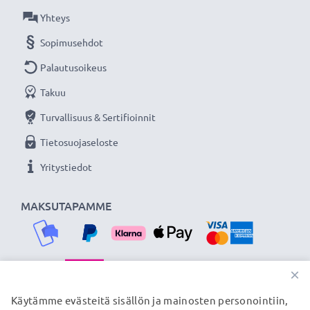
★
3 vuoden takuu
★
Yhteys
Olemme vuonna 2004 perustettu kansainvälinen
Sopimusehdot
verkkokauppa, joka tarjoaa laadukkaita tuotteita, ja
Palautusoikeus
siksi tarjoamme 36 kuukauden takuun!
Takuu
Turvallisuus & Sertifioinnit
Tietosuojaseloste
Yritystiedot
MAKSUTAPAMME
×
TOIMITUSKUMPPANIMME
Käytämme evästeitä sisällön ja mainosten personointiin,