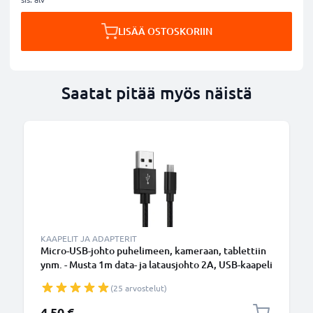
LISÄÄ OSTOSKORIIN
Saatat pitää myös näistä
KAAPELIT JA ADAPTERIT
Micro-USB-johto puhelimeen, kameraan, tablettiin
ynm. - Musta 1m data- ja latausjohto 2A, USB-kaapeli
(25 arvostelut)
4,50 €