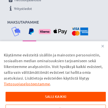
tiedostosi BlackBerry puhelimelta nopeasti ja
Yritystiedot
turvallisesti.
MAKSUTAPAMME
★
3 vuoden takuu
★
Olemme vuonna 2004 perustettu kansainvälinen
verkkokauppa, joka tarjoaa laadukkaita tuotteita, ja
siksi tarjoamme 36 kuukauden takuun!
×
TOIMITUSKUMPPANIMME
Käytämme evästeitä sisällön ja mainosten personointiin,
sosiaalisen median ominaisuuksien tarjoamiseen sekä
liikenteemme analysointiin. Voit hyväksyä kaikki evästeet,
sallia vain välttämättömät evästeet tai hallita omia
© subtel.fi 2026
asetuksiasi. Lisätietoja evästeiden käytöstä löytyy
Kaikki hinnat sisältävät arvonlisäveron, mutta ei
toimituskuluja. Kaikki sivuillamme mainitut tavaramerkit ovat
Tietosuojaselosteestamme
.
omistajiensa rekisteröimiä tavaramerkkejä, ja ne mainitaan
verkkosivuillamme ainoastaan tuotteitamme koskevan
SALLI KAIKKI
tiedon vuoksi.