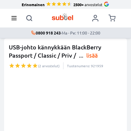
Erinomainen
2500+
arvostelut
0800 918 243
·
Ma - Pe: 11:00 - 22:00
USB-johto kännykkään BlackBerry
Passport / Classic / Priv /
...
lisää
(2 arvostelut)
Tuotenumero: 921959