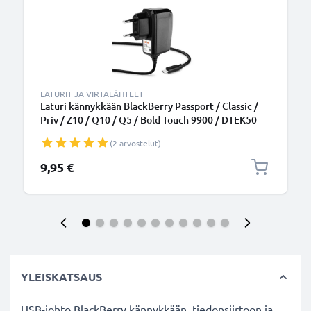
LATURIT JA VIRTALÄHTEET
Laturi kännykkään BlackBerry Passport / Classic /
Priv / Z10 / Q10 / Q5 / Bold Touch 9900 / DTEK50 -
5W, 1A / 1000mA, 1.1m latausjohto, laturi
(2 arvostelut)
9,95 €
YLEISKATSAUS
USB-johto BlackBerry kännykkään, tiedonsiirtoon ja