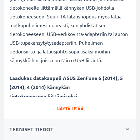
tietokoneelle liittämällä kännykän USB-johdolla
tietokoneeseen. Suuri 1A latausnopeus myös lataa
matkapuhelimesi nopeasti, kun yhdistät sen
tietokoneeseen, USB-verkkovirta-adapteriin tai auton
USB-tupakansytytysadapteriin. Puhelimen
tiedonsiirto- ja latausjohto sopii lisäksi muihin
kännykköihin, joissa on Micro USB liitäntä.
Laadukas datakaapeli ASUS ZenFone 6 (2014), 5
(2014), 4 (2014) kännykän
tietokoneeseen liittämiseksi
✔ Turvallinen tiedonsiirto - johto dokumenttien,
NÄYTÄ LISÄÄ
kuvien, videoiden ja musiikin turvalliseen
tietokoneelle siirtämiseen
TEKNISET TIEDOT
✔ Ohjelmistopäivitykset - suuren tietomäärän siirto