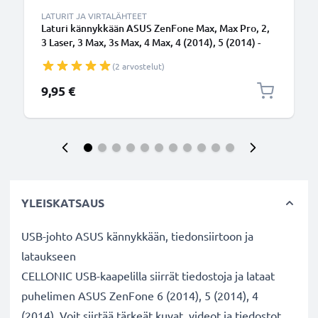
LATURIT JA VIRTALÄHTEET
Laturi kännykkään ASUS ZenFone Max, Max Pro, 2,
3 Laser, 3 Max, 3s Max, 4 Max, 4 (2014), 5 (2014) -
5W, 1A / 1000mA, 1.1m latausjohto, laturi
(2 arvostelut)
9,95 €
YLEISKATSAUS
USB-johto ASUS kännykkään, tiedonsiirtoon ja
lataukseen
CELLONIC USB-kaapelilla siirrät tiedostoja ja lataat
puhelimen ASUS ZenFone 6 (2014), 5 (2014), 4
(2014). Voit siirtää tärkeät kuvat, videot ja tiedostot