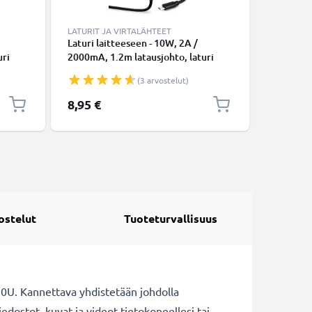
LATURIT JA VIRTALÄHTEET
KAAPELIT
Laturi laitteeseen - 10W, 2A /
USB-latu
uri
2000mA, 1.2m latausjohto, laturi
ynm. 15W
pistorasi
(3 arvostelut)
8,95 €
11,99 €
ostelut
Tuoteturvallisuus
U. Kannettava yhdistetään johdolla
edostot, kuvat ja videot tietokoneellesi tai