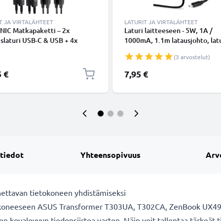
T JA VIRTALÄHTEET
LATURIT JA VIRTALÄHTEET
NIC Matkapaketti – 2x
Laturi laitteeseen - 5W, 1A /
slaturi USB-C & USB + 4x
1000mA, 1.1m latausjohto, lat
kaapelia Älypuhelimille,
(3 arvostelut)
taville, GPS-laitteille,
eille, Kaiuttimille, Älykelloille
5 €
7,95 €
2x 20W PD USB-pikalaturia
a ja Valkoisena
 tiedot
Yhteensopivuus
Arv
nnettavan tietokoneen yhdistämiseksi
etokoneeseen ASUS Transformer T303UA, T302CA, ZenBook UX490
 kovalevyyn tiedonsiirtoa varten. Näin voit tallentaa tärkeät ti