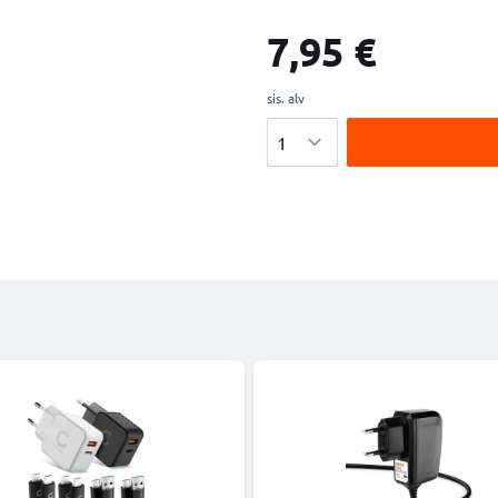
7,95 €
sis. alv
Määrä