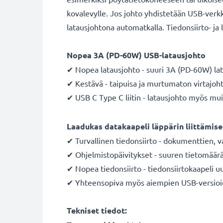
kovalevylle. Jos johto yhdistetään USB-verkk
latausjohtona automatkalla. Tiedonsiirto- ja 
Nopea 3A (PD-60W) USB-latausjohto
✔ Nopea latausjohto - suuri 3A (PD-60W) l
✔ Kestävä - taipuisa ja murtumaton virtajo
✔ USB C Type C liitin - latausjohto myös mui
Laadukas datakaapeli läppärin liittämise
✔ Turvallinen tiedonsiirto - dokumenttien, va
✔ Ohjelmistopäivitykset - suuren tietomäärän
✔ Nopea tiedonsiirto - tiedonsiirtokaapeli 
✔ Yhteensopiva myös aiempien USB-versioi
Tekniset tiedot: