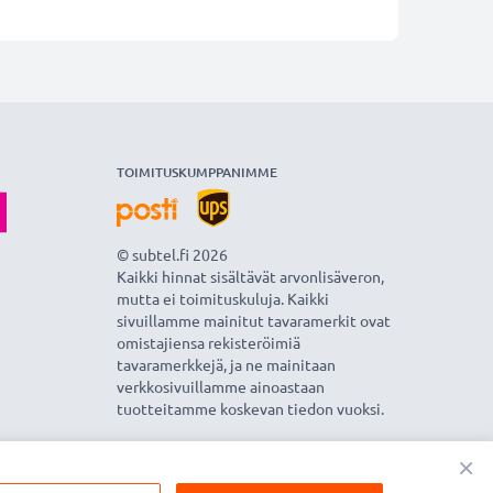
TOIMITUSKUMPPANIMME
© subtel.fi 2026
Kaikki hinnat sisältävät arvonlisäveron,
mutta ei toimituskuluja. Kaikki
sivuillamme mainitut tavaramerkit ovat
omistajiensa rekisteröimiä
tavaramerkkejä, ja ne mainitaan
verkkosivuillamme ainoastaan
tuotteitamme koskevan tiedon vuoksi.
×