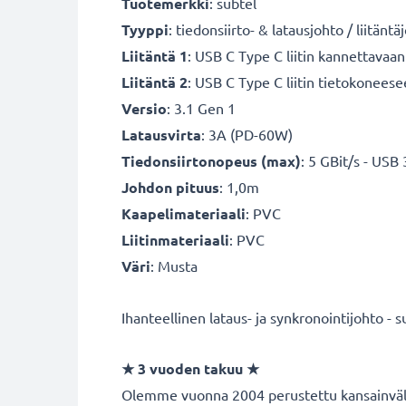
Tuotemerkki
: subtel
Tyyppi
: tiedonsiirto- & latausjohto / liitänt
Liitäntä 1
: USB C Type C liitin kannettavaa
Liitäntä 2
: USB C Type C liitin tietokoneesee
Versio
: 3.1 Gen 1
Latausvirta
: 3A (PD-60W)
Tiedonsiirtonopeus (max)
: 5 GBit/s - USB
Johdon pituus
: 1,0m
Kaapelimateriaali
: PVC
Liitinmateriaali
: PVC
Väri
: Musta
Ihanteellinen lataus- ja synkronointijohto - s
★
3 vuoden takuu
★
Olemme vuonna 2004 perustettu kansainvälin