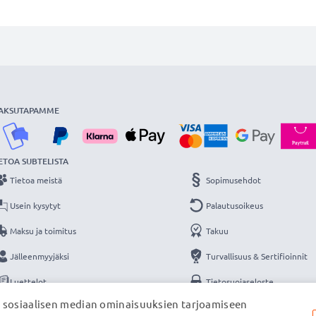
AKSUTAPAMME
ETOA SUBTELISTA
Tietoa meistä
Sopimusehdot
Usein kysytyt
Palautusoikeus
Maksu ja toimitus
Takuu
Jälleenmyyjäksi
Turvallisuus & Sertifioinnit
Luettelot
Tietosuojaseloste
, sosiaalisen median ominaisuuksien tarjoamiseen
Yhteys
Yritystiedot