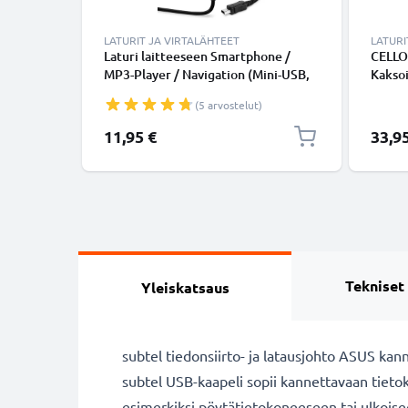
LATURIT JA VIRTALÄHTEET
LATURI
Laturi laitteeseen Smartphone /
CELLO
MP3-Player / Navigation (Mini-USB,
Kaksoi
5V, 2A / 2000mA / 1,2m) - 10W, 2A /
Lataus
(5 arvostelut)
2000mA, 1,2m latausjohto, laturi
Kannet
Tablet
11,95 €
33,9
ym. – 
Mustan
Tekniset
Yleiskatsaus
subtel tiedonsiirto- ja latausjohto ASUS ka
subtel USB-kaapeli sopii kannettavaan ti
esimerkiksi pöytätietokoneeseen tai ulkoiseen