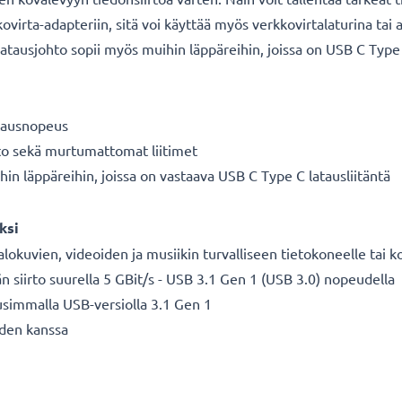
ovirta-adapteriin, sitä voi käyttää myös verkkovirtalaturina ta
latausjohto sopii myös muihin läppäreihin, joissa on USB C Type C
atausnopeus
hto sekä murtumattomat liitimet
hin läppäreihin, joissa on vastaava USB C Type C latausliitäntä
ksi
lokuvien, videoiden ja musiikin turvalliseen tietokoneelle tai k
 siirto suurella 5 GBit/s - USB 3.1 Gen 1 (USB 3.0) nopeudella
uusimmalla USB-versiolla 3.1 Gen 1
den kanssa