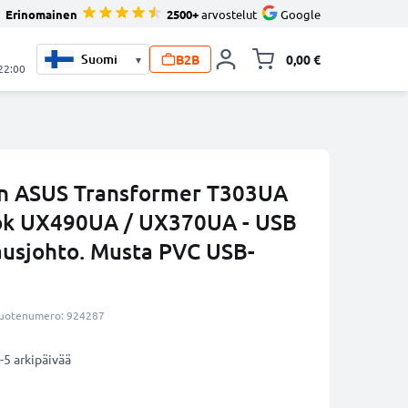
Erinomainen
2500+
arvostelut
Google
B2B
0,00 €
▾
Vaihda miniva
 22:00
in ASUS Transformer T303UA
ok UX490UA / UX370UA - USB
tausjohto. Musta PVC USB-
uotenumero: 924287
-5 arkipäivää