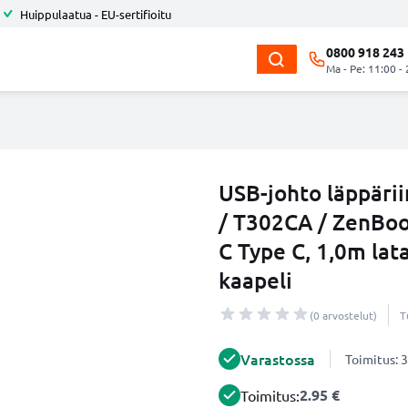
Huippulaatua - EU-sertifioitu
0800 918 243
Ma - Pe: 11:00 -
USB-johto läppäri
/ T302CA / ZenBo
C Type C, 1,0m la
kaapeli
(0 arvostelut)
T
Varastossa
Toimitus: 3
2.95 €
Toimitus: