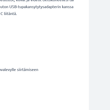
i auton USB-tupakansytytysadapterin kanssa
 liitäntä.
ovalevylle siirtämiseen