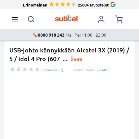
Erinomainen
2500+
arvostelut
0800 918 243
·
Ma - Pe: 11:00 - 22:00
USB-johto kännykkään Alcatel 3X (2019) /
5 / Idol 4 Pro (607
...
lisää
(0 arvostelut)
Tuotenumero: 923496