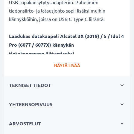
USB-tupakansytytysadapteriin. Puhelimen
tiedonsiirto- ja latausjohto sopii lisäksi muihin
kännykköihin, joissa on USB C Type C liitäntä.
Laadukas datakaapeli Alcatel 3X (2019) / 5 / Idol 4
Pro (6077 / 6077X) kännykän
tietokoneeseen liittämiseksi
✔ Turvallinen tiedonsiirto - johto dokumenttien,
NÄYTÄ LISÄÄ
kuvien, videoiden ja musiikin turvalliseen
tietokoneelle siirtämiseen
TEKNISET TIEDOT
✔ Ohjelmistopäivitykset - suuren tietomäärän siirto
suurella 480 MBit/s - USB 2.0 nopeudella
✔ Nopea tiedonsiirto - tiedonsiirtokaapeli uusimmalla
YHTEENSOPIVUUS
USB 2.0 versiolla
✔ Yhteensopiva myös aiempien USB-versioiden
ARVOSTELUT
kanssa