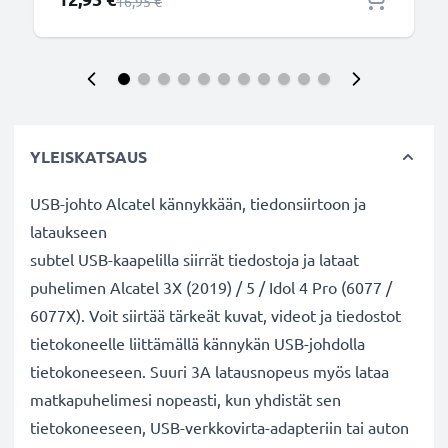
Normaali hinta
16,95 €
YLEISKATSAUS
USB-johto Alcatel kännykkään, tiedonsiirtoon ja
lataukseen
subtel USB-kaapelilla siirrät tiedostoja ja lataat
puhelimen Alcatel 3X (2019) / 5 / Idol 4 Pro (6077 /
6077X). Voit siirtää tärkeät kuvat, videot ja tiedostot
tietokoneelle liittämällä kännykän USB-johdolla
tietokoneeseen. Suuri 3A latausnopeus myös lataa
matkapuhelimesi nopeasti, kun yhdistät sen
tietokoneeseen, USB-verkkovirta-adapteriin tai auton