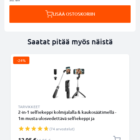
LISÄÄ OSTOSKORIIN
Saatat pitää myös näistä
-24%
TARVIKKEET
2-in-1 selfiekeppi kolmijalalla & kaukosäätimellä -
1m musta ulosvedettävä selfiekeppi ja
kokoontaitettava kolmijalka bluetooth-
(74 arvostelut)
kaukosäätimellä puhelimelle ja kameralle -
iPhonelle, GoProlle, Androidille ynm.
Erikoishinta
12,95 €