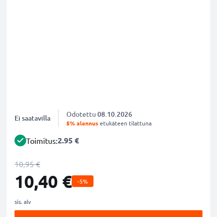
Odotettu
08.10.2026
Ei saatavilla
5% alennus
etukäteen tilattuna
2.95 €
Toimitus:
10,95 €
10,40 €
-5%
sis. alv