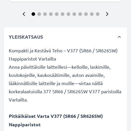
YLEISKATSAUS
Kompakti ja Kestävä Teho – V377 (SR66 / SR626SW)
Nappiparistot Vartailta
Anna päivittäisille laitteillesi—kelloille, laskimille,
kuulokojeille, kaukosäätimille, auton avaimille,
lääkinnällisille laitteille ja muille—virtaa näillä
korkealaatuisilla 377 SR66 / SR626SW V377 paristoilla
Vartailta.
Pitkäikäiset Varta V377 (SR66 / SR626SW)
Nappiparistot