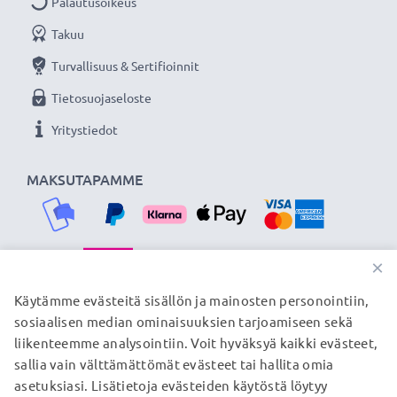
Palautusoikeus
Takuu
Turvallisuus & Sertifioinnit
Tietosuojaseloste
Yritystiedot
MAKSUTAPAMME
×
TOIMITUSKUMPPANIMME
Käytämme evästeitä sisällön ja mainosten personointiin,
sosiaalisen median ominaisuuksien tarjoamiseen sekä
liikenteemme analysointiin. Voit hyväksyä kaikki evästeet,
sallia vain välttämättömät evästeet tai hallita omia
© subtel.fi 2026
asetuksiasi. Lisätietoja evästeiden käytöstä löytyy
Kaikki hinnat sisältävät arvonlisäveron, mutta ei