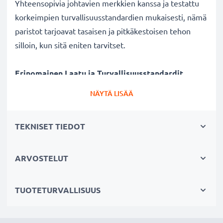
Yhteensopivia johtavien merkkien kanssa ja testattu
korkeimpien turvallisuusstandardien mukaisesti, nämä
paristot tarjoavat tasaisen ja pitkäkestoisen tehon
silloin, kun sitä eniten tarvitset.
Erinomainen Laatu ja Turvallisuusstandardit
Paristoasiantuntijoina vuodesta 2004 lähtien kaikki
NÄYTÄ LISÄÄ
vaihtoparistomme käyvät läpi tiukat testit
täyttääkseen korkeimmat standardit ja enemmänkin -
TEKNISET TIEDOT
siksi niillä on 3 vuoden takuu.
Pariston Tekniset Tiedot
ARVOSTELUT
Merkki:
Varta
Malli:
V377
TUOTETURVALLISUUS
Tyyppi / Koko:
377
IEC Nimitys:
SR66 / SR626SW