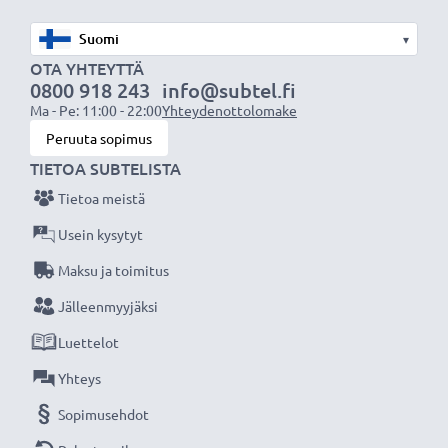
Mitat (yksikkö) n.:
2.6 mm × Ø 6.8 mm
Jännite:
1.55V
▾
OTA YHTEYTTÄ
Teknologia:
Primär Silber (Zn / Ag2O)
0800 918 243
info@subtel.fi
Kapasiteetti:
24 mAh
Ma - Pe: 11:00 - 22:00
Yhteydenottolomake
Kappalemäärä:
x1
Peruuta sopimus
TIETOA SUBTELISTA
Olitpa sitten vaihtamassa paristoa tai
Tietoa meistä
hankkimassa varaparistoja, Varta
Usein kysytyt
nappiparistomme tarjoavat luotettavaa
Maksu ja toimitus
suorituskykyä ja pidempää käyttöikää. Tilaa nyt
nopeaa toimitusta ja 3 vuoden takuuta varten!
Jälleenmyyjäksi
Luettelot
Yhteys
Sopimusehdot