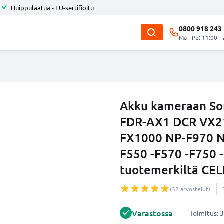
Huippulaatua - EU-sertifioitu
0800 918 243
Ma - Pe: 11:00 -
Akku kameraan So
FDR-AX1 DCR VX2
FX1000 NP-F970 N
F550 -F570 -F750 
tuotemerkiltä CE
(32 arvostelut)
Varastossa
Toimitus: 3