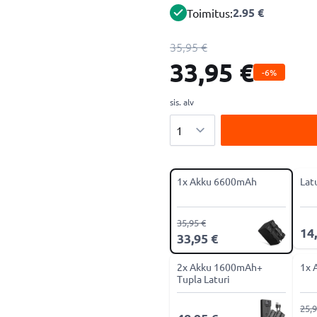
2.95 €
Toimitus:
35,95 €
33,95 €
-6%
sis. alv
Määrä
1x Akku 6600mAh
Lat
35,95 €
14
33,95 €
2x Akku 1600mAh+
1x 
Tupla Laturi
25,9