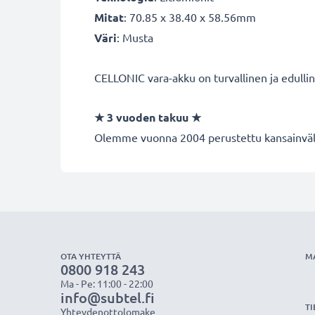
Mitat
: 70.85 x 38.40 x 58.56mm
Väri
: Musta
CELLONIC vara-akku on turvallinen ja edulli
★
3 vuoden takuu
★
Olemme vuonna 2004 perustettu kansainvälin
OTA YHTEYTTÄ
M
0800 918 243
Ma - Pe: 11:00 - 22:00
info@subtel.fi
TI
Yhteydenottolomake