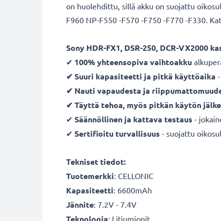
on huolehdittu, sillä akku on suojattu oikos
F960 NP-F550 -F570 -F750 -F770 -F330. Katso
Sony HDR-FX1, DSR-250, DCR-VX2000 ka
✔
100% yhteensopiva vaihtoakku
alkuper
✔ Suuri kapasiteetti ja pitkä käyttöaika
-
✔ Nauti vapaudesta ja riippumattomuud
✔ Täyttä tehoa, myös pitkän käytön jälk
✔
Säännöllinen ja kattava testaus
- jokai
✔
Sertifioitu turvallisuus
- suojattu oikosul
Tekniset tiedot:
Tuotemerkki
:
CELLONIC
Kapasiteetti
: 6600mAh
Jännite
: 7.2V - 7.4V
Teknologia
: Litiumionit