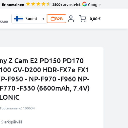
Erinomainen
2500+
arvostelut
Google
B2B
0,00 €
▾
Vaihda miniva
 22:00
ny Z Cam E2 PD150 PD170
100 GV-D200 HDR-FX7e FX1
P-F950 - NP-F970 -F960 NP-
-F770 -F330 (6600mAh, 7.4V)
LLONIC
Tuotenumero: 100634
-5 arkipäivää