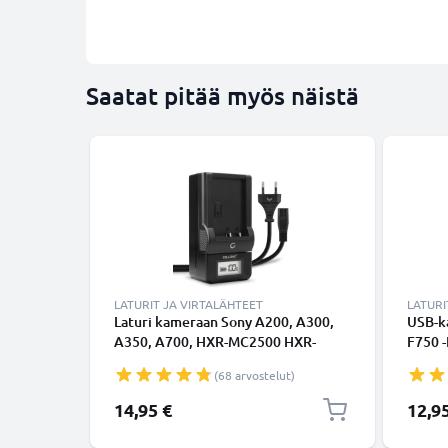
Saatat pitää myös näistä
LATURIT JA VIRTALÄHTEET
LATURI
Laturi kameraan Sony A200, A300,
USB-ka
A350, A700, HXR-MC2500 HXR-
F750 
NX100 NX5 HDR-FX1 FX7 FX1000
E2 So
(68 arvostelut)
DSR-PD150 - kameran NP-F970 -F550
NEX-F
-F750 -F330 tarvikelaturi
laitte
14,95 €
12,9
valmis