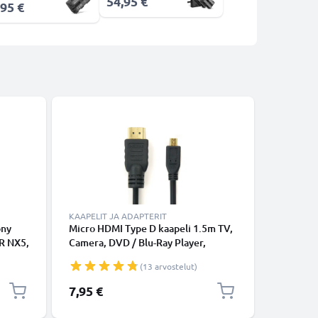
54,95 €
,95 €
KAAPELIT JA ADAPTERIT
KAAPELIT
ony
Micro HDMI Type D kaapeli 1.5m TV,
Micro HD
R NX5,
Camera, DVD / Blu-Ray Player,
Camera, 
 AC-
Gaming Consoles - micro HDMI (Typ
Gaming C
(13 arvostelut)
dummy-
D) - HDMI Standard (Typ A) - Micro
HDMI - M
een
HDMI Type D - HDMI Standard (Type
Standard
7,95 €
9,95 €
A), HDMI-johto 1.4 sopii mm. TV,
sopii mm
DVD, blu-ray, kamera, näyttö
näyttö