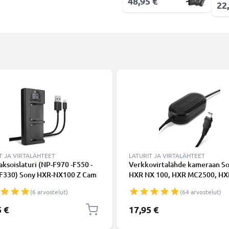
48,95 €
22
T JA VIRTALÄHTEET
LATURIT JA VIRTALÄHTEET
ksoislaturi (NP-F970 -F550 -
Verkkovirtalähde kameraan S
-F330) Sony HXR-NX100 Z Cam
HXR NX 100, HXR MC2500, HX
ny HXR-MC2500 NEX-FS700R
TRV12 - ca. 3m johto, AC-L15a
(6 arvostelut)
(64 arvostelut)
S700RH HVR-Z1 HVR-V1-
L10b -L10a, 8.4V virtalähde/
ille + 1m + USB Kaapeli
akku pitkäkestoiseen kuvauks
5 €
17,95 €
tajalta CELLONIC