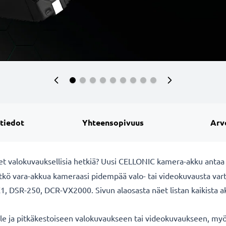
 tiedot
Yhteensopivuus
Arv
et valokuvauksellisia hetkiä? Uusi CELLONIC
kamera-akku antaa 
itkö vara-akkua kameraasi pidempää valo- tai videokuvausta va
, DSR-250, DCR-VX2000. Sivun alaosasta näet listan kaikista a
lle ja pitkäkestoiseen valokuvaukseen tai videokuvaukseen, myös