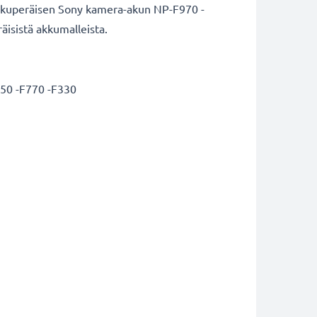
a alkuperäisen Sony kamera-akun NP-F970 -
äisistä akkumalleista.
750 -F770 -F330