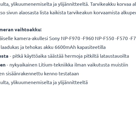
ululta, ylikuumenemiselta ja ylijännitteeltä. Tarvikeakku korva
 sivun alaosasta lista kaikista tarvikeakun korvaamista alkuper
meran vaihtoakku:
äiselle
kamera-akullesi Sony NP-F970 -F960 NP-F550 -F570 -F
 laadukas ja tehokas akku 6600mAh kapasiteetilla
esta
- pitkä käyttöaika säästää hermoja pitkiltä lataustauoilta
een
- nykyaikainen Litium-tekniikka ilman vaikutusta muistiin
nen sisäänrakennettu kenno testataan
ulta, ylikuumenemiselta ja ylijännitteeltä