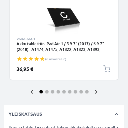
VARA-AKUT
Akku tablettiin iPad Air 1 / 5 9.7" (2017) / 6 9.7"
(2018) - A1474, A1475, A1822, A1823, A1893,
A1954 - 8820mAh, A1484 vaihtoakku
(6 arvostelut)
36,95 €
YLEISKATSAUS
Suojaa tablettisi subtel Tekonahkakotelolla naarmuilta