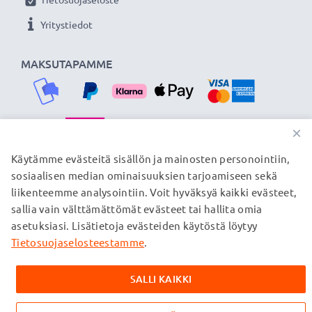
Yritystiedot
MAKSUTAPAMME
×
TOIMITUSKUMPPANIMME
Käytämme evästeitä sisällön ja mainosten personointiin,
sosiaalisen median ominaisuuksien tarjoamiseen sekä
liikenteemme analysointiin. Voit hyväksyä kaikki evästeet,
sallia vain välttämättömät evästeet tai hallita omia
© subtel.fi 2026
asetuksiasi. Lisätietoja evästeiden käytöstä löytyy
Kaikki hinnat sisältävät arvonlisäveron, mutta ei
toimituskuluja. Kaikki sivuillamme mainitut tavaramerkit ovat
Tietosuojaselosteestamme
.
omistajiensa rekisteröimiä tavaramerkkejä, ja ne mainitaan
verkkosivuillamme ainoastaan tuotteitamme koskevan
SALLI KAIKKI
tiedon vuoksi.