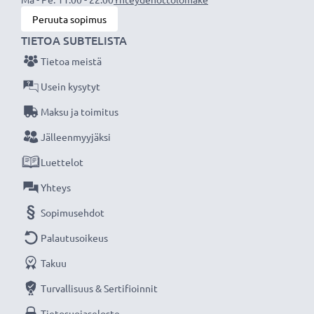
siksi tarjoamme 36 kuukauden takuun!
Peruuta sopimus
TIETOA SUBTELISTA
Tietoa meistä
Usein kysytyt
Maksu ja toimitus
Jälleenmyyjäksi
Luettelot
Yhteys
Sopimusehdot
Palautusoikeus
Takuu
Turvallisuus & Sertifioinnit
Tietosuojaseloste