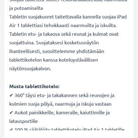
ja putoamiselta
Tabletin suojakuoret taitettavalla kannella suojaa iPad
Air 1 tablettiasi tehokkaasti naarmuilta ja iskuilta.
Tabletin etu- ja takaosa sekä reunat ja kulmat ovat
suojattuina. Suojataksesi kosketusnäytön
ihanteellisesti, suosittelemme yhdistämään
tablettikotelon kanssa koteloystävällisen
näytönsuojakalvon.
Musta tablettikotelo:
✔ 360° täysi etu- ja takakannen sekä reunojen ja
kulmien suoja pölyä, naarmuja ja iskuja vastaan
✔ Aukot painikkeille, kameralle, kaiuttimille ja
latausportille
✔ 100 % räätälöity tablettikotelo iPad Air 1 tabletille