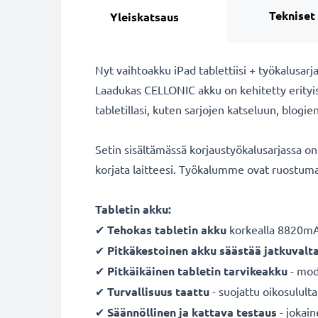
Tekniset
Yleiskatsaus
Nyt vaihtoakku iPad tablettiisi + työkalusarj
Laadukas CELLONIC akku on kehitetty erityisest
tabletillasi, kuten sarjojen katseluun, blogi
Setin sisältämässä korjaustyökalusarjassa on k
korjata laitteesi. Työkalumme ovat ruostuma
Tabletin akku:
✔
Tehokas tabletin akku
korkealla 8820mAh
✔
Pitkäkestoinen akku säästää jatkuvalt
✔
Pitkäikäinen tabletin tarvikeakku
- mode
✔
Turvallisuus taattu
- suojattu oikosulult
✔
Säännöllinen ja kattava testaus
- jokai