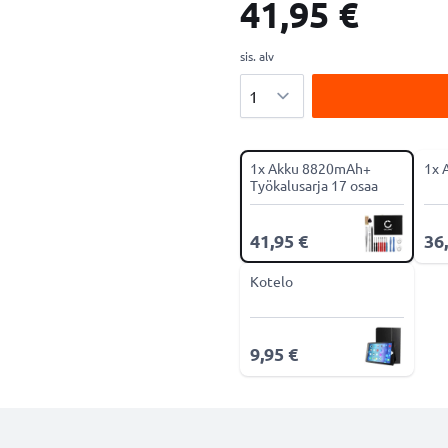
41,95 €
sis. alv
Määrä
1x Akku 8820mAh+
1x 
Työkalusarja 17 osaa
41,95 €
36
Kotelo
9,95 €