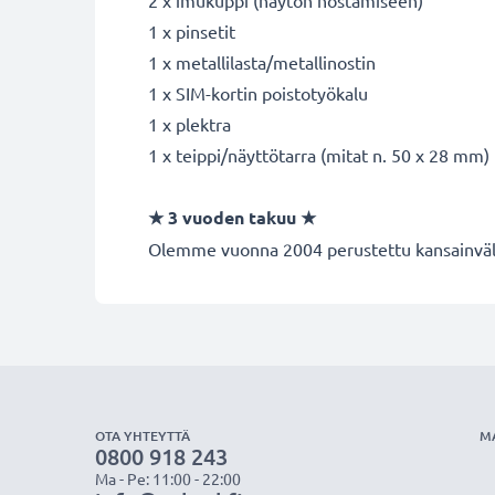
2 x imukuppi (näytön nostamiseen)
1 x pinsetit
1 x metallilasta/metallinostin
1 x SIM-kortin poistotyökalu
1 x plektra
1 x teippi/näyttötarra (mitat n. 50 x 28 mm)
★
3 vuoden takuu
★
Olemme vuonna 2004 perustettu kansainvälin
OTA YHTEYTTÄ
M
0800 918 243
Ma - Pe: 11:00 - 22:00