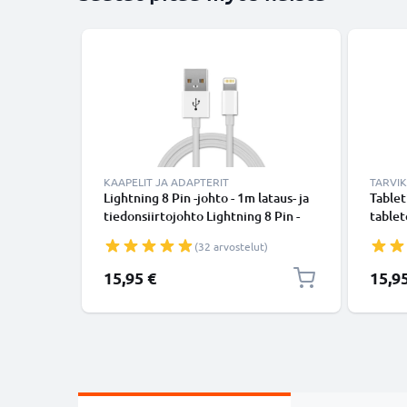
KAAPELIT JA ADAPTERIT
TARVI
Lightning 8 Pin -johto - 1m lataus- ja
Tablet
tiedonsiirtojohto Lightning 8 Pin -
tablet
USB-A. Valkoinen USB-kaapeli
hylkiv
(32 arvostelut)
pehmus
CELLO
15,95 €
15,9