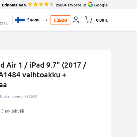
Erinomainen
2500+
arvostelut
Google
B2B
0,00 €
▾
Vaihda miniva
 22:00
d Air 1 / iPad 9.7" (2017 /
A1484 vaihtoakku +
aa
Tuotenumero: 922650
-5 arkipäivää