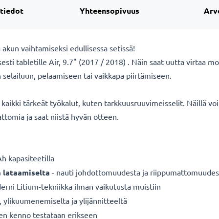
 tiedot
Yhteensopivuus
Arv
a akun vaihtamiseksi edullisessa setissä!
i tabletille Air, 9.7" (2017 / 2018) . Näin saat uutta virtaa mone
en selailuun, pelaamiseen tai vaikkapa piirtämiseen.
aikki tärkeät työkalut, kuten tarkkuusruuvimeisselit. Näillä voit 
ttomia ja saat niistä hyvän otteen.
 kapasiteetilla
a lataamiselta
- nauti johdottomuudesta ja riippumattomuudes
rni Litium-tekniikka ilman vaikutusta muistiin
a, ylikuumenemiselta ja ylijännitteeltä
nen kenno testataan erikseen