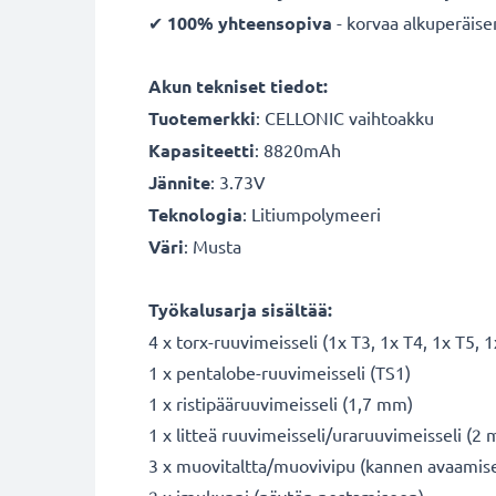
✔
100% yhteensopiva
- korvaa alkuperäise
Akun tekniset tiedot:
Tuotemerkki
: CELLONIC vaihtoakku
Kapasiteetti
: 8820mAh
Jännite
: 3.73V
Teknologia
: Litiumpolymeeri
Väri
: Musta
Työkalusarja sisältää:
4 x torx-ruuvimeisseli (1x T3, 1x T4, 1x T5, ​​
1 x pentalobe-ruuvimeisseli (TS1)
1 x ristipääruuvimeisseli (1,7 mm)
1 x litteä ruuvimeisseli/uraruuvimeisseli (2
3 x muovitaltta/muovivipu (kannen avaamis