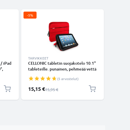
-5%
-5%
TARVIKKEET
TARVIKKE
 / iPad
CELLONIC tabletin suojakotelo 10.1"
Näytönsuo
°,
tableteille. punainen, pehmeää vettä
/ iPad Pro
n
hylkivää nylonia, anti shock bubbles -
2.5D, 9H
(5 arvostelut)
pehmuste, toimii myös jalustana
Läpinäky
Erikoishinta
Erikoishi
15,15 €
11,35 €
Normaali hinta
15,95 €