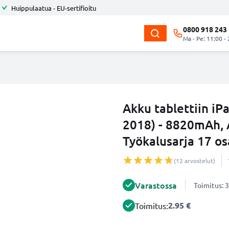
Huippulaatua - EU-sertifioitu
0800 918 243
Ma - Pe: 11:00 -
Akku tablettiin iPa
2018) - 8820mAh, 
Työkalusarja 17 os
(12 arvostelut)
Varastossa
Toimitus: 3
2.95 €
Toimitus: