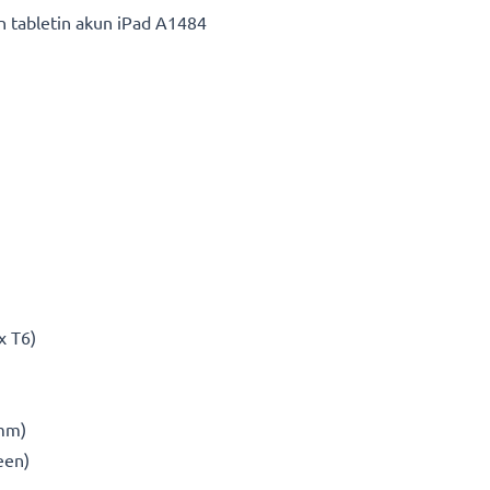
n tabletin akun iPad A1484
1x T6)
 mm)
een)