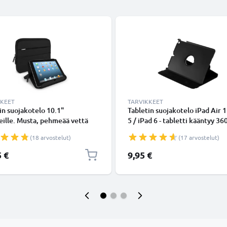
KKEET
TARVIKKEET
in suojakotelo 10.1"
Tabletin suojakotelo iPad Air 1
eille. Musta, pehmeää vettä
5 / iPad 6 - tabletti kääntyy 360
ää nylonia, anti shock bubbles -
Musta keinonahkainen tableti
(18 arvostelut)
(17 arvostelut)
te, toimii myös jalustana,
kotelo
NIC
5 €
9,95 €