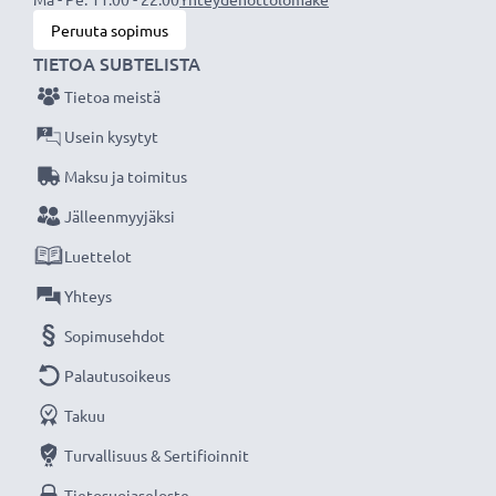
Peruuta sopimus
TIETOA SUBTELISTA
Tietoa meistä
Usein kysytyt
Maksu ja toimitus
Jälleenmyyjäksi
Luettelot
Yhteys
Sopimusehdot
Palautusoikeus
Takuu
Turvallisuus & Sertifioinnit
Tietosuojaseloste