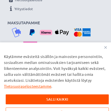
Yritystiedot
MAKSUTAPAMME
×
TOIMITUSKUMPPANIMME
Käytämme evästeitä sisällön ja mainosten personointiin,
sosiaalisen median ominaisuuksien tarjoamiseen sekä
liikenteemme analysointiin. Voit hyväksyä kaikki evästeet,
sallia vain välttämättömät evästeet tai hallita omia
© subtel.fi 2026
asetuksiasi. Lisätietoja evästeiden käytöstä löytyy
Kaikki hinnat sisältävät arvonlisäveron, mutta ei
toimituskuluja. Kaikki sivuillamme mainitut tavaramerkit ovat
Tietosuojaselosteestamme
.
omistajiensa rekisteröimiä tavaramerkkejä, ja ne mainitaan
verkkosivuillamme ainoastaan tuotteitamme koskevan
SALLI KAIKKI
tiedon vuoksi.