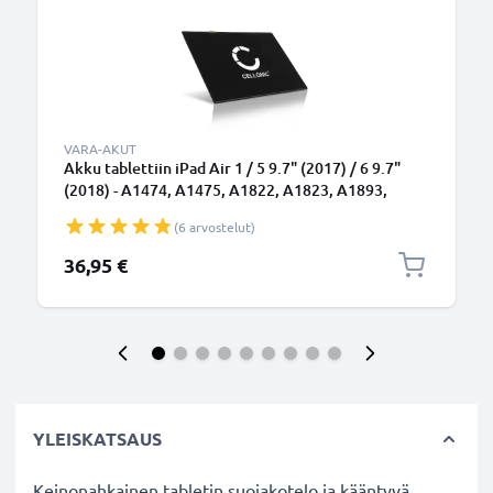
VARA-AKUT
Akku tablettiin iPad Air 1 / 5 9.7" (2017) / 6 9.7"
(2018) - A1474, A1475, A1822, A1823, A1893,
A1954 - 8820mAh, A1484 vaihtoakku
(6 arvostelut)
36,95 €
YLEISKATSAUS
Keinonahkainen tabletin suojakotelo ja kääntyvä