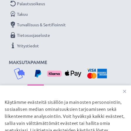
Palautusoikeus
Takuu
Turvallisuus & Sertifioinnit
Tietosuojaseloste
Yritystiedot
MAKSUTAPAMME
×
TOIMITUSKUMPPANIMME
Käytämme evästeitä sisällön ja mainosten personointiin,
sosiaalisen median ominaisuuksien tarjoamiseen sekä
liikenteemme analysointiin. Voit hyväksyä kaikki evästeet,
sallia vain välttämättömät evästeet tai hallita omia
© subtel.fi 2026
asetuksiasi. Lisätietoja evästeiden käytöstä löytyy
Kaikki hinnat sisältävät arvonlisäveron, mutta ei