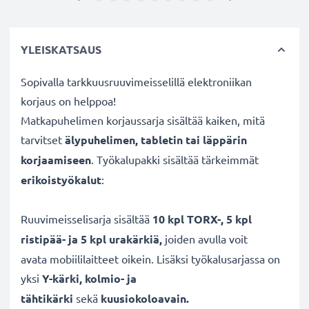
YLEISKATSAUS
Sopivalla tarkkuusruuvimeisselillä elektroniikan
korjaus on helppoa!
Matkapuhelimen korjaussarja sisältää kaiken, mitä
tarvitset
älypuhelimen, tabletin tai läppärin
korjaamiseen
. Työkalupakki sisältää tärkeimmät
erikoistyökalut
:
Ruuvimeisselisarja sisältää
10 kpl TORX-, 5 kpl
ristipää- ja 5 kpl urakärkiä,
joiden avulla voit
avata mobiililaitteet oikein. Lisäksi työkalusarjassa on
yksi
Y-kärki, kolmio- ja
tähtikärki
sekä
kuusiokoloavain.