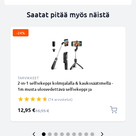
Saatat pitää myös näistä
-24%
TARVIKKEET
2-in-1 selfiekeppi kolmijalalla & kaukosäätimellä -
1m musta ulosvedettävä selfiekeppi ja
kokoontaitettava kolmijalka bluetooth-
(74 arvostelut)
kaukosäätimellä puhelimelle ja kameralle -
iPhonelle, GoProlle, Androidille ynm.
Erikoishinta
12,95 €
Normaali hinta
16,95 €