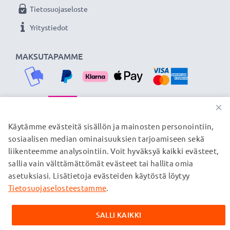
Tietosuojaseloste
Yritystiedot
MAKSUTAPAMME
×
TOIMITUSKUMPPANIMME
Käytämme evästeitä sisällön ja mainosten personointiin,
sosiaalisen median ominaisuuksien tarjoamiseen sekä
liikenteemme analysointiin. Voit hyväksyä kaikki evästeet,
sallia vain välttämättömät evästeet tai hallita omia
© subtel.fi 2026
asetuksiasi. Lisätietoja evästeiden käytöstä löytyy
Kaikki hinnat sisältävät arvonlisäveron, mutta ei
toimituskuluja. Kaikki sivuillamme mainitut tavaramerkit ovat
Tietosuojaselosteestamme
.
omistajiensa rekisteröimiä tavaramerkkejä, ja ne mainitaan
verkkosivuillamme ainoastaan tuotteitamme koskevan
SALLI KAIKKI
tiedon vuoksi.