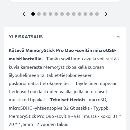
YLEISKATSAUS
Kätevä MemoryStick Pro Duo -sovitin microUSB-
muistikorteille.
Tämän sovittimen avulla voit siirtää
kuvia kamerasta Memorystick-paikalla suoraan
älypuhelimeen tai tablet-tietokoneeseen
puskuroimatta tietokoneellesi. Täydellinen nopeaan
tiedonsiirtoon laitteiden välillä, joilla on erilaiset
muistikorttipaikat.
Tekniset tiedot:
- microSD,
microSDHC -yhteensopiva 32 Gt saakka - Tyyppi:
MemoryStick Pro Duo -sovitin - väri: musta - koko: 31 *
20 * 1,6mm 2 vuoden takuu