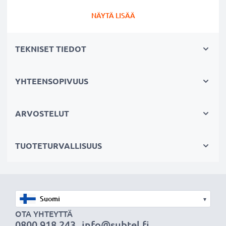
NÄYTÄ LISÄÄ
TEKNISET TIEDOT
YHTEENSOPIVUUS
ARVOSTELUT
TUOTETURVALLISUUS
▾
OTA YHTEYTTÄ
0800 918 243
info@subtel.fi