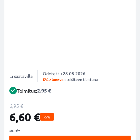
Odotettu
28.08.2026
Ei saatavilla
5% alennus
etukäteen tilattuna
2.95 €
Toimitus:
6,95 €
6,60 €
-5%
sis. alv