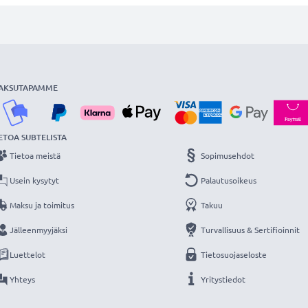
AKSUTAPAMME
ETOA SUBTELISTA
Tietoa meistä
Sopimusehdot
Usein kysytyt
Palautusoikeus
Maksu ja toimitus
Takuu
Jälleenmyyjäksi
Turvallisuus & Sertifioinnit
Luettelot
Tietosuojaseloste
Yhteys
Yritystiedot