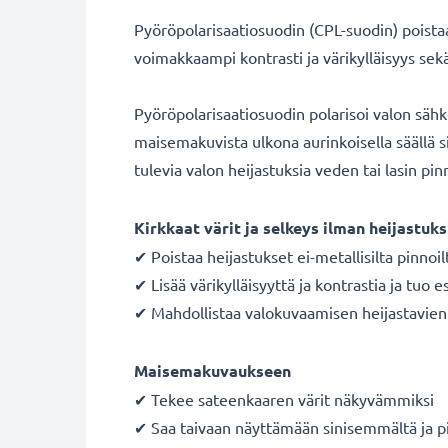
Pyöröpolarisaatiosuodin (CPL-suodin) poistaa 
voimakkaampi kontrasti ja värikylläisyys se
Pyöröpolarisaatiosuodin polarisoi valon säh
maisemakuvista ulkona aurinkoisella säällä si
tulevia valon heijastuksia veden tai lasin pinn
Kirkkaat värit ja selkeys ilman heijastuks
✔ Poistaa heijastukset ei-metallisilta pinnoil
✔ Lisää värikylläisyyttä ja kontrastia ja tuo e
✔ Mahdollistaa valokuvaamisen heijastavien p
Maisemakuvaukseen
✔ Tekee sateenkaaren värit näkyvämmiksi
✔ Saa taivaan näyttämään sinisemmältä ja p