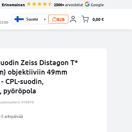
Erinomainen
2500+
arvostelut
Google
B2B
0,00 €
▾
Vaihda miniva
 22:00
uodin Zeiss Distagon T*
) objektiiviin 49mm
 - CPL-suodin,
, pyöröpola
uotenumero: 918970
-5 arkipäivää