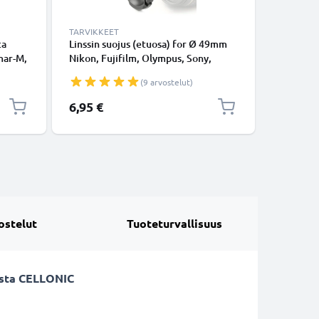
TARVIKKEET
TARVIKKE
ca
Linssin suojus (etuosa) for Ø 49mm
Ø 49mm 
mar-M,
Nikon, Fujifilm, Olympus, Sony,
kameraan
t-M,
Panasonic, Pentax (E-49, O-LC49,
suodinki
(9 arvostelut)
,
ALC-F49S), Snap On: Inside handle /
kukkamall
i Leica
Central Pinch Suojus Kansi
vastaval
6,95 €
14,95 €
CELLONI
ostelut
Tuoteturvallisuus
vasta CELLONIC