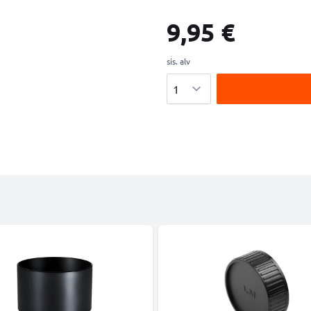
9,95 €
sis. alv
Määrä