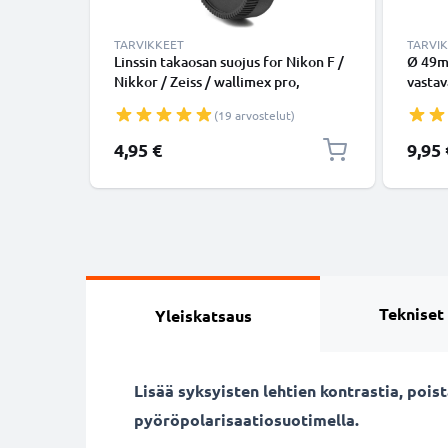
TARVIKKEET
TARVI
Linssin takaosan suojus for Nikon F /
Ø 49m
Nikkor / Zeiss / wallimex pro,
vasta
Bajonettikiinnitys Suojus, Kansi
Unive
(19 arvostelut)
Nikon F Mount (AF-S, AF-P, AI)
suodin
pyöreä
4,95 €
9,95 
CELLO
Tekniset
Yleiskatsaus
Lisää syksyisten lehtien kontrastia, poi
pyöröpolarisaatiosuotimella.