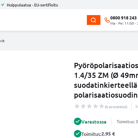
Huippulaatua - EU-sertifioitu
0800 918 243
Ma - Pe: 11:00 -
rit
Pyöröpolarisaatios
1.4/35 ZM (Ø 49mm
suodatinkierteellä
polarisaatiosuodin
(0 arvostelut)
T
Varastossa
Toimitus: 3
2.95 €
Toimitus: