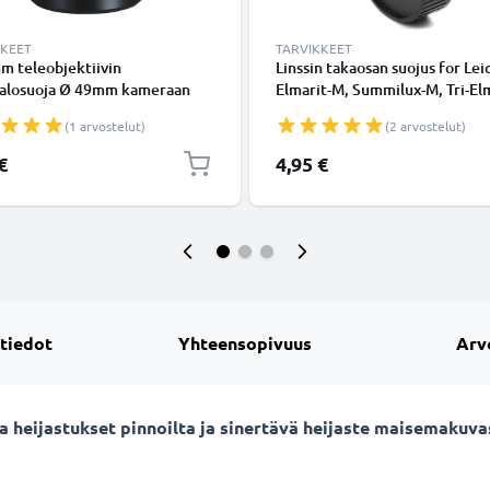
KKEET
TARVIKKEET
m teleobjektiivin
Linssin takaosan suojus for Lei
valosuoja Ø 49mm kameraan
Elmarit-M, Summilux-M, Tri-El
rsal Ø 49mm -
Super-Elmar, Summarit-M, Tely
(1 arvostelut)
(2 arvostelut)
kierteeseen kiinnitettävä
Apo-Summicron-M, Noctilux-M
 vastavalosuoja tuotemerkiltä
Bajonettikiinnitys Suojus, Kans
€
4,95 €
NIC
M Mount
 tiedot
Yhteensopivuus
Arv
sta heijastukset pinnoilta ja sinertävä heijaste maisemaku