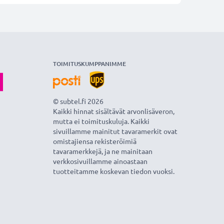
TOIMITUSKUMPPANIMME
© subtel.fi 2026
Kaikki hinnat sisältävät arvonlisäveron,
mutta ei toimituskuluja. Kaikki
sivuillamme mainitut tavaramerkit ovat
omistajiensa rekisteröimiä
tavaramerkkejä, ja ne mainitaan
verkkosivuillamme ainoastaan
tuotteitamme koskevan tiedon vuoksi.