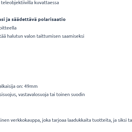
teleobjektiivilla kuvattaessa
asi ja säädettävä polarisaatio
oitteella
tää halutun valon taittumisen saamiseksi
halkaisija on: 49mm
sisuojus, vastavalosuoja tai toinen suodin
en verkkokauppa, joka tarjoaa laadukkaita tuotteita, ja siksi