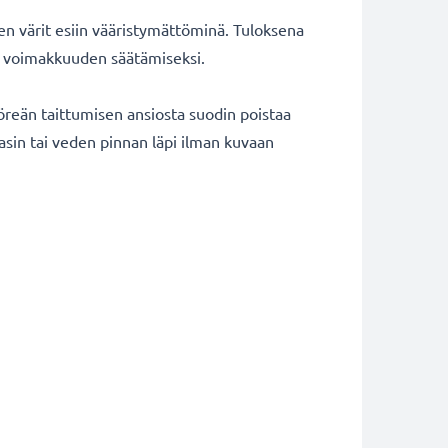
ten värit esiin vääristymättöminä. Tuloksena
tin voimakkuuden säätämiseksi.
öreän taittumisen ansiosta suodin poistaa
lasin tai veden pinnan läpi ilman kuvaan