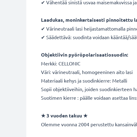
✔ Vähentää sinistä usvaa maisemakuvissa ja 
Laadukas, moninkertaisesti pinnoitettu l
✔ Värineutraali lasi heijastamattomalla pinn
✔ Säädettävä: suodinta voidaan kääntää/sää
Objektiivin pyöröpolarisaatiosuodin:
Merkki: CELLONIC
Väri: värineutraali, homogeeninen aito lasi
Materiaali kehys ja suodinkierre: Metalli
Sopii objektiiveihin, joiden suodinkierteen 
Suotimen kierre : päälle voidaan asettaa lins
★ 3 vuoden takuu ★
Olemme vuonna 2004 perustettu kansainvälin