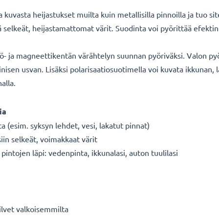
kuvasta heijastukset muilta kuin metallisilla pinnoilla ja tuo si
kä selkeät, heijastamattomat värit. Suodinta voi pyörittää efek
kö- ja magneettikentän värähtelyn suunnan pyöriväksi. Valon py
nisen usvan. Lisäksi polarisaatiosuotimella voi kuvata ikkunan, 
alla.
ia
ta (esim. syksyn lehdet, vesi, lakatut pinnat)
siin selkeät, voimakkaat värit
intojen läpi: vedenpinta, ikkunalasi, auton tuulilasi
ilvet valkoisemmilta