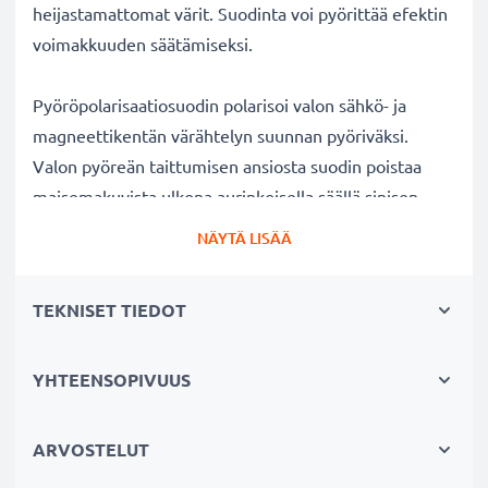
heijastamattomat värit. Suodinta voi pyörittää efektin
voimakkuuden säätämiseksi.
Pyöröpolarisaatiosuodin polarisoi valon sähkö- ja
magneettikentän värähtelyn suunnan pyöriväksi.
Valon pyöreän taittumisen ansiosta suodin poistaa
maisemakuvista ulkona aurinkoisella säällä sinisen
usvan. Lisäksi polarisaatiosuotimella voi kuvata
NÄYTÄ LISÄÄ
ikkunan, lasin tai veden pinnan läpi ilman kuvaan
tulevia valon heijastuksia veden tai lasin pinnalla.
TEKNISET TIEDOT
Kirkkaat värit ja selkeys ilman heijastuksia
YHTEENSOPIVUUS
✔ Poistaa heijastukset ei-metallisilta pinnoilta (esim.
syksyn lehdet, vesi, lakatut pinnat)
✔ Lisää värikylläisyyttä ja kontrastia ja tuo esiin
ARVOSTELUT
selkeät, voimakkaat värit