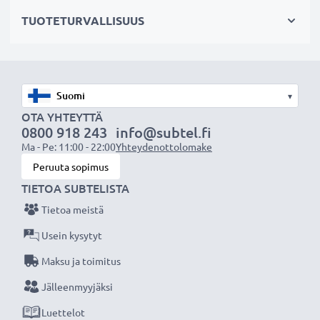
✔ Mahdollistaa valokuvaamisen heijastavien pintojen
TUOTETURVALLISUUS
läpi: vedenpinta, ikkunalasi, auton tuulilasi
Maisemakuvaukseen
✔ Tekee sateenkaaren värit näkyvämmiksi
▾
✔ Saa taivaan näyttämään sinisemmältä ja pilvet
OTA YHTEYTTÄ
0800 918 243
info@subtel.fi
valkoisemmilta
Ma - Pe: 11:00 - 22:00
Yhteydenottolomake
✔ Vähentää sinistä usvaa maisemakuvissa ja
Peruuta sopimus
teleobjektiivilla kuvattaessa
TIETOA SUBTELISTA
Tietoa meistä
Laadukas, moninkertaisesti pinnoitettu lasi ja
säädettävä polarisaatio
Usein kysytyt
✔ Värineutraali lasi heijastamattomalla pinnoitteella
Maksu ja toimitus
✔ Säädettävä: suodinta voidaan kääntää/säätää
Jälleenmyyjäksi
halutun valon taittumisen saamiseksi
Luettelot