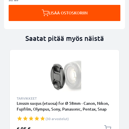
LISÄÄ OSTOSKORIIN
Saatat pitää myös näistä
TARVIKKEET
Linssin suojus (etuosa) for Ø 58mm - Canon, Nikon,
Fujifilm, Olympus, Sony, Panasonic, Pentax, Snap
On: Inside handle / Central Pinch Suojus Kansi
(30 arvostelut)
6,95 €