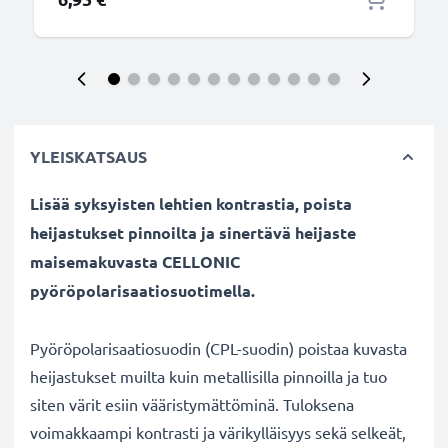
YLEISKATSAUS
Lisää syksyisten lehtien kontrastia, poista
heijastukset pinnoilta ja sinertävä heijaste
maisemakuvasta CELLONIC
pyöröpolarisaatiosuotimella.
Pyöröpolarisaatiosuodin (CPL-suodin) poistaa kuvasta
heijastukset muilta kuin metallisilla pinnoilla ja tuo
siten värit esiin vääristymättöminä. Tuloksena
voimakkaampi kontrasti ja värikylläisyys sekä selkeät,