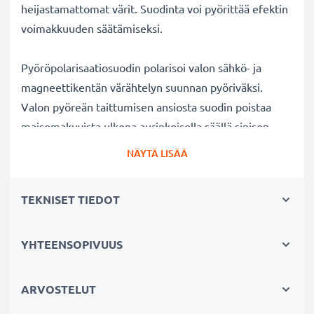
heijastamattomat värit. Suodinta voi pyörittää efektin
voimakkuuden säätämiseksi.
Pyöröpolarisaatiosuodin polarisoi valon sähkö- ja
magneettikentän värähtelyn suunnan pyöriväksi.
Valon pyöreän taittumisen ansiosta suodin poistaa
maisemakuvista ulkona aurinkoisella säällä sinisen
usvan. Lisäksi polarisaatiosuotimella voi kuvata
NÄYTÄ LISÄÄ
ikkunan, lasin tai veden pinnan läpi ilman kuvaan
tulevia valon heijastuksia veden tai lasin pinnalla.
TEKNISET TIEDOT
Kirkkaat värit ja selkeys ilman heijastuksia
YHTEENSOPIVUUS
✔ Poistaa heijastukset ei-metallisilta pinnoilta (esim.
syksyn lehdet, vesi, lakatut pinnat)
✔ Lisää värikylläisyyttä ja kontrastia ja tuo esiin
ARVOSTELUT
selkeät, voimakkaat värit