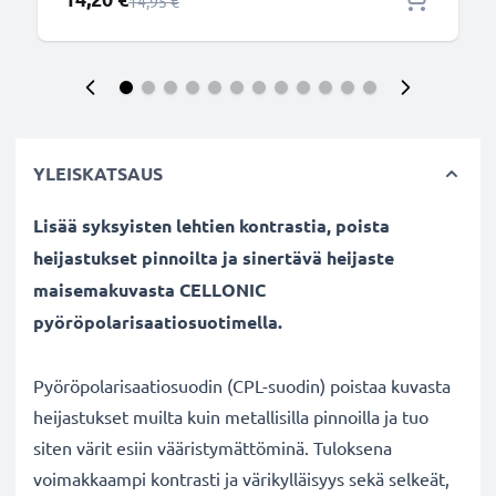
Normaali hinta
14,95 €
YLEISKATSAUS
Lisää syksyisten lehtien kontrastia, poista
heijastukset pinnoilta ja sinertävä heijaste
maisemakuvasta CELLONIC
pyöröpolarisaatiosuotimella.
Pyöröpolarisaatiosuodin (CPL-suodin) poistaa kuvasta
heijastukset muilta kuin metallisilla pinnoilla ja tuo
siten värit esiin vääristymättöminä. Tuloksena
voimakkaampi kontrasti ja värikylläisyys sekä selkeät,