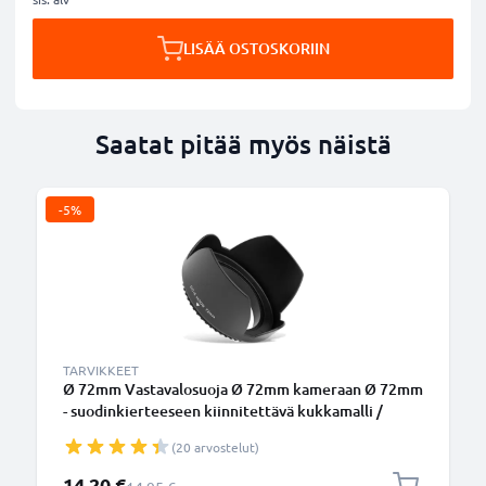
LISÄÄ OSTOSKORIIN
Saatat pitää myös näistä
-5%
TARVIKKEET
Ø 72mm Vastavalosuoja Ø 72mm kameraan Ø 72mm
- suodinkierteeseen kiinnitettävä kukkamalli /
tulppaani / terälehti vastavalosuoja tuotemerkiltä
(20 arvostelut)
CELLONIC
Erikoishinta
14,20 €