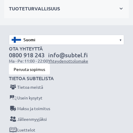
✔ Mahdollistaa valokuvaamisen heijastavien pintojen
TUOTETURVALLISUUS
läpi: vedenpinta, ikkunalasi, auton tuulilasi
Maisemakuvaukseen
✔ Tekee sateenkaaren värit näkyvämmiksi
▾
✔ Saa taivaan näyttämään sinisemmältä ja pilvet
OTA YHTEYTTÄ
0800 918 243
info@subtel.fi
valkoisemmilta
Ma - Pe: 11:00 - 22:00
Yhteydenottolomake
✔ Vähentää sinistä usvaa maisemakuvissa ja
Peruuta sopimus
teleobjektiivilla kuvattaessa
TIETOA SUBTELISTA
Tietoa meistä
Laadukas, moninkertaisesti pinnoitettu lasi ja
säädettävä polarisaatio
Usein kysytyt
✔ Värineutraali lasi heijastamattomalla pinnoitteella
Maksu ja toimitus
✔ Säädettävä: suodinta voidaan kääntää/säätää
Jälleenmyyjäksi
halutun valon taittumisen saamiseksi
Luettelot