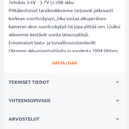
Tehokas 3.6V - 3.7V LI-20B akku
Pitkäkestoiset tarvikeakkumme tarjoavat jatkuvasti
korkean suorituskyvyn, joka vastaa alkuperäisen
kameran akun suorituskykyä tai jopa ylittää sen. Lisäksi
akkumme kestävät useita lataussyklejä.
Erinomaiset laatu- ja turvallisuusstandardit
Olemme akkuasiantuntijoita jo vuodesta 2004 lähtien.
Kaikki akkumme testataan tarkasti, jotta ne täyttävät
NÄYTÄ LISÄÄ
kokonaan korkeimmat EU-standardit ja enemmänkin -
siksi akuillamme on 3 vuoden takuu.
TEKNISET TIEDOT
Tärkeä lisä valokuvaajaan kameralaukkuun
Kameran tarvikeakkumme on luotettava virtalähde
pitkäaikaiseen valokuvaukseen tai videokuvaukseen.
YHTEENSOPIVUUS
Se sopii erinomaisesti vaihtoakuksi alkuperäisen akun
sijaan tai vara-akuksi niin ammattilaisille kuin
ARVOSTELUT
harrastajillekin.