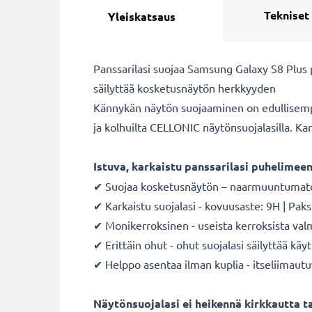
Tekniset
Yleiskatsaus
Panssarilasi suojaa Samsung Galaxy S8 Plus 
säilyttää kosketusnäytön herkkyyden
Kännykän näytön suojaaminen on edullisemp
ja kolhuilta CELLONIC näytönsuojalasilla. Kar
Istuva, karkaistu panssarilasi puhelimee
✔ Suojaa kosketusnäytön – naarmuuntumaton, 
✔ Karkaistu suojalasi - kovuusaste: 9H | Pak
✔ Monikerroksinen - useista kerroksista valm
✔ Erittäin ohut - ohut suojalasi säilyttää
✔ Helppo asentaa ilman kuplia - itseliimautu
Näytönsuojalasi ei heikennä kirkkautta ta