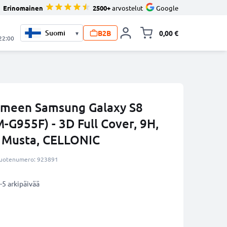
Erinomainen
2500+
arvostelut
Google
B2B
0,00 €
▾
Vaihda miniva
 22:00
limeen Samsung Galaxy S8
-G955F) - 3D Full Cover, 9H,
, Musta, CELLONIC
uotenumero: 923891
-5 arkipäivää