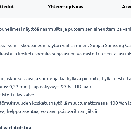
 tiedot
Yhteensopivuus
Arv
puhelimesi näyttöä naarmuilta ja putoamisen aiheuttamilta vahi
aa kuin rikkoutuneen näytön vaihtaminen. Suojaa Samsung Gal
kaistu ja kosketusherkkä suojalasi on valmistettu useista lasikal
n
iskunkestävä ja sormenjälkiä hylkivä pinnoite, hylkii nestett
suus: 0,33 mm | Läpinäkyvyys: 99 % | HD laatu
istettu lasikalvo
 käyttömukavuuden kosketusnäytöllä muuttumattomana, 100 %:n i
va, helppo asentaa, voidaan poistaa ilman jälkiä
i värintoistoa