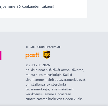
 tarjoamme 36 kuukauden takuun!
TOIMITUSKUMPPANIMME
© subtel.fi 2026
Kaikki hinnat sisältävät arvonlisäveron,
mutta ei toimituskuluja. Kaikki
sivuillamme mainitut tavaramerkit ovat
omistajiensa rekisteröimiä
tavaramerkkejä, ja ne mainitaan
verkkosivuillamme ainoastaan
tuotteitamme koskevan tiedon vuoksi.