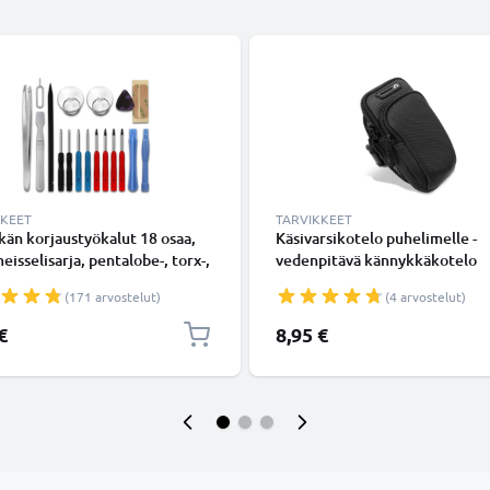
KKEET
TARVIKKEET
än korjaustyökalut 18 osaa,
Käsivarsikotelo puhelimelle -
eisselisarja, pentalobe-, torx-,
vedenpitävä kännykkäkotelo
ärkiruuvimeisseli, muovivipu,
käsivarteen vetoketjulla, task
(171 arvostelut)
(4 arvostelut)
pi, pinsetit ja tarra -
avaimille, aukko kuulokejohdo
helimen avaustyökalut
€
8,95 €
uustyöhön