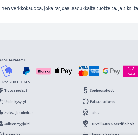
en verkkokauppa, joka tarjoaa laadukkaita tuotteita, ja siksi
AKSUTAPAMME
ETOA SUBTELISTA
Tietoa meistä
Sopimusehdot
Usein kysytyt
Palautusoikeus
Maksu ja toimitus
Takuu
Jälleenmyyjäksi
Turvallisuus & Sertifioinnit
Luettelot
Tietosuojaseloste