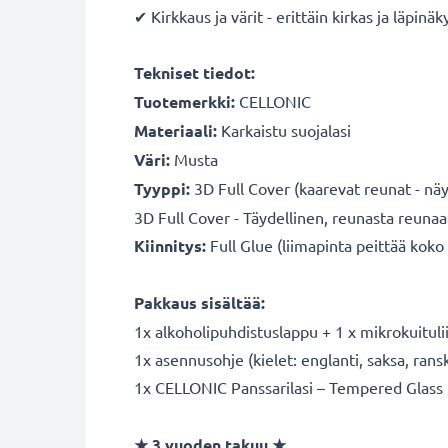
✔ Kirkkaus ja värit - erittäin kirkas ja läpin
Tekniset tiedot:
Tuotemerkki:
CELLONIC
Materiaali:
Karkaistu suojalasi
Väri:
Musta
Tyyppi:
3D Full Cover (kaarevat reunat - näyt
3D Full Cover - Täydellinen, reunasta reunaa
Kiinnitys:
Full Glue (liimapinta peittää koko 
Pakkaus sisältää:
1x alkoholipuhdistuslappu + 1 x mikrokuitul
1x asennusohje (kielet: englanti, saksa, ranska
1x CELLONIC Panssarilasi – Tempered Glass
★ 3 vuoden takuu ★