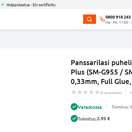
Huippulaatua - EU-sertifioitu
0800 918 243
Ma - Pe: 11:00 -
Panssarilasi puhe
Plus (SM-G955 / SM
0,33mm, Full Glue
(0 arvostelut)
T
Varastossa
Toimitus: 3
2.95 €
Toimitus: