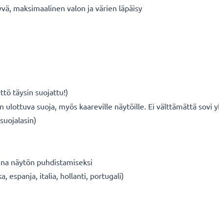
äkyvä, maksimaalinen valon ja värien läpäisy
tö täysin suojattu!)
n ulottuva suoja, myös kaareville näytöille. Ei välttämättä sovi
suojalasin)
iina näytön puhdistamiseksi
, espanja, italia, hollanti, portugali)