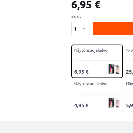
6,95 €
sis. alv
Määrä
Näytönsuojakalvo
1x 
6,95 €
25
Näytönsuojakalvo
Näy
4,95 €
5,9