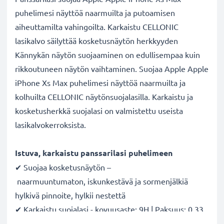
puhelimesi näyttöä naarmuilta ja putoamisen
aiheuttamilta vahingoilta. Karkaistu CELLONIC
lasikalvo säilyttää kosketusnäytön herkkyyden
Kännykän näytön suojaaminen on edullisempaa kuin
rikkoutuneen näytön vaihtaminen. Suojaa Apple Apple
iPhone Xs Max puhelimesi näyttöä naarmuilta ja
kolhuilta CELLONIC näytönsuojalasilla. Karkaistu ja
kosketusherkkä suojalasi on valmistettu useista
lasikalvokerroksista.
Istuva, karkaistu panssarilasi puhelimeen
✔ Suojaa kosketusnäytön –
naarmuuntumaton, iskunkestävä ja sormenjälkiä
hylkivä pinnoite, hylkii nestettä
✔ Karkaistu suojalasi - kovuusaste: 9H | Paksuus: 0,33
mm | Läpinäkyvyys: 99 % | HD laatu