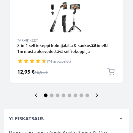
TARVIKKEET
2-in-1 selfiekeppi kolmijalalla & kaukosäätimellä -
1m musta ulosvedettävä selfiekeppi ja
kokoontaitettava kolmijalka bluetooth-
(74 arvostelut)
kaukosäätimellä puhelimelle ja kameralle -
iPhonelle, GoProlle, Androidille ynm.
Erikoishinta
12,95 €
Normaali hinta
16,95 €
YLEISKATSAUS
Panssarilasi suojaa Apple Apple iPhone Xs Max