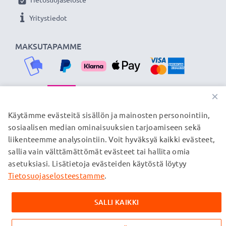
★ 3 vuoden takuu ★
Yritystiedot
Olemme vuonna 2004 perustettu kansainvälinen
verkkokauppa, joka tarjoaa laadukkaita tuotteita, ja
MAKSUTAPAMME
siksi tarjoamme 36 kuukauden takuun!
×
TOIMITUSKUMPPANIMME
Käytämme evästeitä sisällön ja mainosten personointiin,
sosiaalisen median ominaisuuksien tarjoamiseen sekä
liikenteemme analysointiin. Voit hyväksyä kaikki evästeet,
sallia vain välttämättömät evästeet tai hallita omia
© subtel.fi 2026
asetuksiasi. Lisätietoja evästeiden käytöstä löytyy
Kaikki hinnat sisältävät arvonlisäveron, mutta ei
toimituskuluja. Kaikki sivuillamme mainitut tavaramerkit ovat
Tietosuojaselosteestamme
.
omistajiensa rekisteröimiä tavaramerkkejä, ja ne mainitaan
verkkosivuillamme ainoastaan tuotteitamme koskevan
SALLI KAIKKI
tiedon vuoksi.