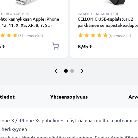
IT JA ADAPTERIT
KAAPELIT JA ADAPTERIT
ohto kännykkään Apple iPhone
CELLONIC USB-tuplalaturi, 2
 12, 11, X, XS, XR, 8, 7, SE -
paikkainen seinäpistokeadapter
ing 8 Pin, , 1m latausjohto.
pikalaturi puhelimelle, tabletil
(37 arvostelut)
(6 arvostelut)
nen datakaapeli
Kahden latausjohdon verkkovir
adapteri
5 €
8,95 €
 tiedot
Yhteensopivuus
Arv
Phone X / iPhone Xs puhelimesi näyttöä naarmuilta ja putoamisen
n herkkyyden
aa kuin rikkoutuneen näytön vaihtaminen. Suojaa Apple iPhone