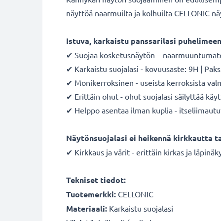
näyttöä naarmuilta ja kolhuilta CELLONIC näyt
Istuva, karkaistu panssarilasi puhelimee
✔ Suojaa kosketusnäytön – naarmuuntumaton, 
✔ Karkaistu suojalasi - kovuusaste: 9H | Pak
✔ Monikerroksinen - useista kerroksista valm
✔ Erittäin ohut - ohut suojalasi säilyttää
✔ Helppo asentaa ilman kuplia - itseliimautu
Näytönsuojalasi ei heikennä kirkkautta ta
✔ Kirkkaus ja värit - erittäin kirkas ja läpin
Tekniset tiedot:
Tuotemerkki:
CELLONIC
Materiaali:
Karkaistu suojalasi