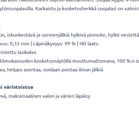
önsuojalasilla. Karkaistu ja kosketusherkkä suojalasi on valmist
n
iskunkestävä ja sormenjälkiä hylkivä pinnoite, hylkii nestett
suus: 0,33 mm | Läpinäkyvyys: 99 % | HD laatu
istettu lasikalvo
 käyttömukavuuden kosketusnäytöllä muuttumattomana, 100 %:n i
va, helppo asentaa, voidaan poistaa ilman jälkiä
i värintoistoa
äkyvä, maksimaalinen valon ja värien läpäisy