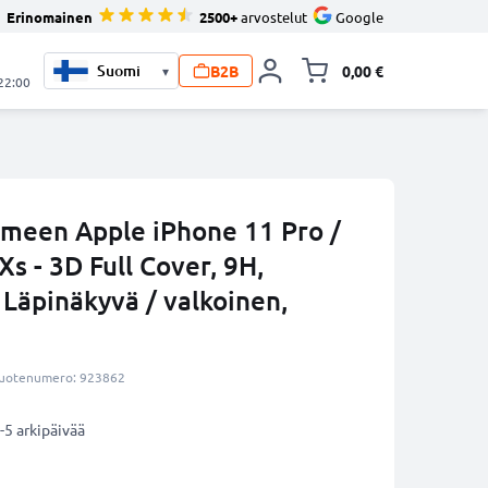
Erinomainen
2500+
arvostelut
Google
B2B
0,00 €
▾
Vaihda miniva
 22:00
limeen Apple iPhone 11 Pro /
Xs - 3D Full Cover, 9H,
 Läpinäkyvä / valkoinen,
uotenumero: 923862
-5 arkipäivää