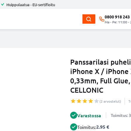
Huippulaatua - EU-sertifioitu
0800 918 243
Ma - Pe: 11:00 -
Panssarilasi puhe
iPhone X / iPhone 
0,33mm, Full Glue,
CELLONIC
(2 arvostelut)
T
Varastossa
Toimitus: 3
2.95 €
Toimitus: