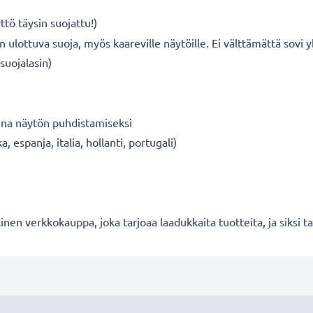
tö täysin suojattu!)
n ulottuva suoja, myös kaareville näytöille. Ei välttämättä sovi
suojalasin)
iina näytön puhdistamiseksi
, espanja, italia, hollanti, portugali)
en verkkokauppa, joka tarjoaa laadukkaita tuotteita, ja siksi