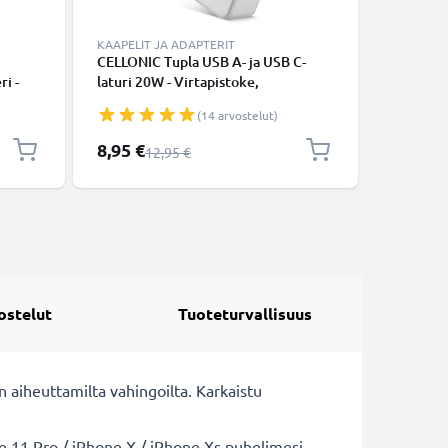
KAAPELIT JA ADAPTERIT
TARVIKKE
CELLONIC Tupla USB A- ja USB C-
Kännykän
i -
laturi 20W - Virtapistoke,
ruuvimeis
le jne.
lataussovitin, nopea virtalähde,
ristikärk
(14 arvostelut)
ta-
älypuhelimelle tai tabletille -
imukuppi,
valkoinen
älypuhel
Erikoishinta
8,95 €
7,95 €
Normaali hinta
12,95 €
tarkkuu
ostelut
Tuoteturvallisuus
 aiheuttamilta vahingoilta. Karkaistu
 11 Pro / iPhone X / iPhone Xs puhelimesi