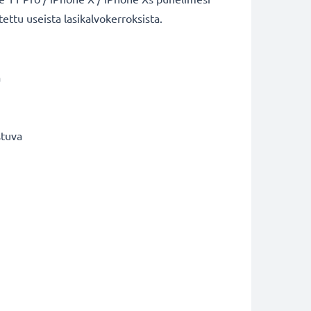
ettu useista lasikalvokerroksista.
ä
stuva