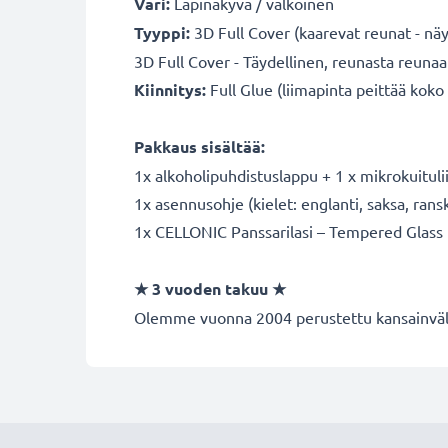
Väri:
Läpinäkyvä / valkoinen
Tyyppi:
3D Full Cover (kaarevat reunat - näyt
3D Full Cover - Täydellinen, reunasta reunaa
Kiinnitys:
Full Glue (liimapinta peittää koko 
Pakkaus sisältää:
1x alkoholipuhdistuslappu + 1 x mikrokuitul
1x asennusohje (kielet: englanti, saksa, ranska
1x CELLONIC Panssarilasi – Tempered Glass
★ 3 vuoden takuu ★
Olemme vuonna 2004 perustettu kansainvälin