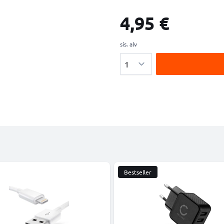
4,95 €
sis. alv
Määrä
Bestseller