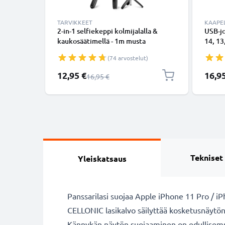
TARVIKKEET
KAAPEL
2-in-1 selfiekeppi kolmijalalla &
USB-j
kaukosäätimellä - 1m musta
14, 13,
ulosvedettävä selfiekeppi ja
Lightn
(74 arvostelut)
kokoontaitettava kolmijalka
Valkoi
bluetooth-kaukosäätimellä
Erikoishinta
12,95 €
16,9
Normaali hinta
16,95 €
puhelimelle ja kameralle - iPhonelle,
GoProlle, Androidille ynm.
Tekniset
Yleiskatsaus
Panssarilasi suojaa Apple iPhone 11 Pro / i
CELLONIC lasikalvo säilyttää kosketusnäytö
Kännykän näytön suojaaminen on edullisemp