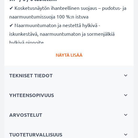
✔ Kosketusnäytön ihanteellinen suojaus – pudotus- ja
naarmuuntumissuoja 100 %:n istuva
✔ Naarmuuntumaton ja nestettä hylkivä -
iskunkestävä, naarmuuntumaton ja sormenjälkiä
hylkivä pinnoite
✔ Monikerroksinen - useista kerroksista valmistettu
NÄYTÄ LISÄÄ
lasikalvo
✔ Erittäin ohut - ohut suojalasi säilyttää
TEKNISET TIEDOT
käyttömukavuuden kosketusnäytöllä
muuttumattomana
✔ Helppo asentaa ilman kuplia - itseliimautuva, helppo
YHTEENSOPIVUUS
asentaa, voidaan poistaa ilman jälkiä
ARVOSTELUT
Näytönsuojalasi läpäisee näytön kirkkauden ja
värit
TUOTETURVALLISUUS
✔ Kirkkaus ja värit - erittäin kirkas ja läpinäkyvä,