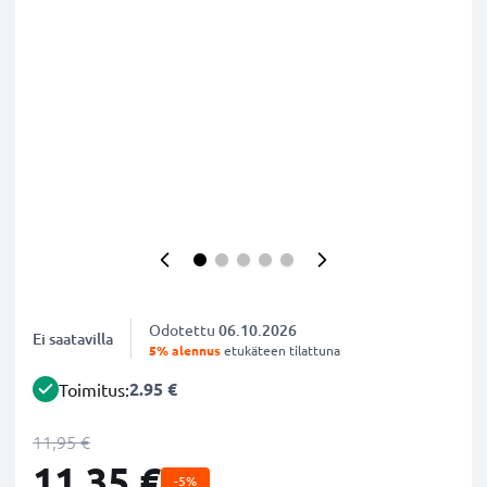
Odotettu
06.10.2026
Ei saatavilla
5% alennus
etukäteen tilattuna
2.95 €
Toimitus:
11,95 €
11,35 €
-5%