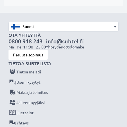
maksimaalinen valon ja värien läpäisy
✔ Karkaistu suojalasi - kovuusaste: 9H | Paksuus: 0,33
mm | Läpinäkyvyys: 99 % | HD laatu
▾
✔ Aukot painikkeille tai sormenjälkitunnistimelle
OTA YHTEYTTÄ
takaavat yhteensopivuuden
0800 918 243
info@subtel.fi
Ma - Pe: 11:00 - 22:00
Yhteydenottolomake
✔ Aukko etukameran kohdalla säilyttää selfie-kameran
Peruuta sopimus
kuvanlaadun
TIETOA SUBTELISTA
✔ Laadukas japanilainen Asahi lasi - erittäin kova ja
ohut suojalasi, maksimaalinen kosketusherkkyys, värit
Tietoa meistä
ja kirkkaus
Usein kysytyt
Maksu ja toimitus
Tekniset tiedot:
Jälleenmyyjäksi
Tuotemerkki:
CELLONIC
Materiaali:
Karkaistu suojalasi
Luettelot
Väri:
Läpinäkyvä
Yhteys