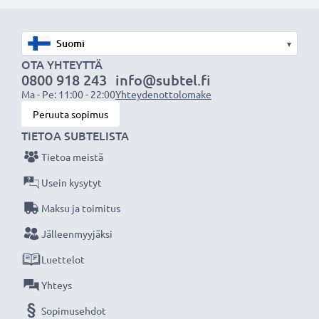
ensimmäistä käyttökertaa.
Älä missaa kuvauksellista hetkeä CELLONIC LCD-
▾
laturin ansiosta, 3 vuoden takuu!
OTA YHTEYTTÄ
0800 918 243
info@subtel.fi
Ma - Pe: 11:00 - 22:00
Yhteydenottolomake
Peruuta sopimus
TIETOA SUBTELISTA
Tietoa meistä
Usein kysytyt
Maksu ja toimitus
Jälleenmyyjäksi
Luettelot
Yhteys
Sopimusehdot