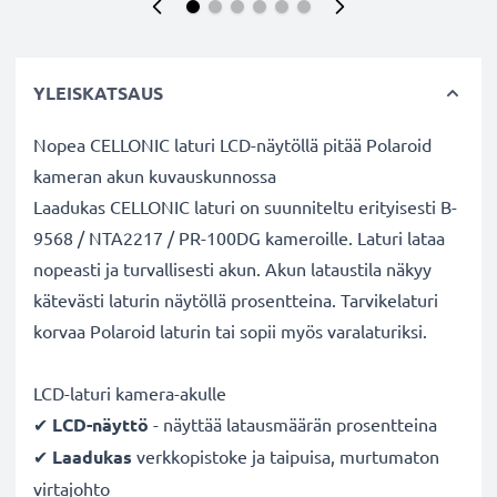
YLEISKATSAUS
Nopea CELLONIC laturi LCD-näytöllä pitää Polaroid
kameran akun kuvauskunnossa
Laadukas CELLONIC laturi on suunniteltu erityisesti B-
9568 / NTA2217 / PR-100DG kameroille. Laturi lataa
nopeasti ja turvallisesti akun. Akun lataustila näkyy
kätevästi laturin näytöllä prosentteina. Tarvikelaturi
korvaa Polaroid laturin tai sopii myös varalaturiksi.
LCD-laturi kamera-akulle
✔
LCD-näyttö
- näyttää latausmäärän prosentteina
✔
Laadukas
verkkopistoke ja taipuisa, murtumaton
virtajohto