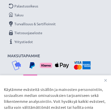
Palautusoikeus
Takuu
Turvallisuus & Sertifioinnit
Tietosuojaseloste
Yritystiedot
MAKSUTAPAMME
×
TOIMITUSKUMPPANIMME
Käytämme evästeitä sisällön ja mainosten personointiin,
sosiaalisen median ominaisuuksien tarjoamiseen sekä
liikenteemme analysointiin. Voit hyväksyä kaikki evästeet,
sallia vain välttämättömät evästeet tai hallita omia
© subtel.fi 2026