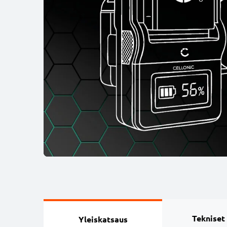
Tekniset
Yleiskatsaus