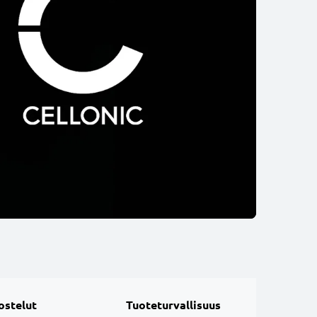
ostelut
Tuoteturvallisuus