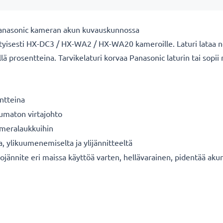
Panasonic kameran akun kuvauskunnossa
tyisesti HX-DC3 / HX-WA2 / HX-WA20 kameroille. Laturi lataa n
lä prosentteina. Tarvikelaturi korvaa Panasonic laturin tai sopii
ntteina
tumaton virtajohto
kameralaukkuihin
a, ylikuumenemiselta ja ylijännitteeltä
ojännite eri maissa käyttöä varten, hellävarainen, pidentää aku