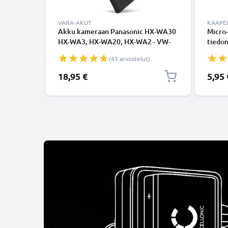
VARA-AKUT
KAAPEL
Akku kameraan Panasonic HX-WA30
Micro-
HX-WA3, HX-WA20, HX-WA2 - VW-
tiedon
VBX090 (730mAh, 3.7V)
Musta
(45 arvostelut)
tuotemerkiltä CELLONIC
18,95 €
5,95 