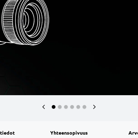
 tiedot
Yhteensopivuus
Arv