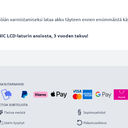
töiän varmistamiseksi lataa akku täyteen ennen ensimmäistä kä
IC LCD-laturin ansiosta, 3 vuoden takuu!
AKSUTAPAMME
ETOA SUBTELISTA
Tietoa meistä
Sopimusehdot
Usein kysytyt
Palautusoikeus