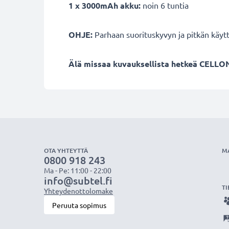
1 x 3000mAh akku:
noin 6 tuntia
OHJE:
Parhaan suorituskyvyn ja pitkän käyt
Älä missaa kuvauksellista hetkeä CELLON
OTA YHTEYTTÄ
M
0800 918 243
Ma - Pe: 11:00 - 22:00
info@subtel.fi
TI
Yhteydenottolomake
Peruuta sopimus