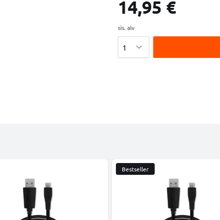
14,95 €
sis. alv
Määrä
Bestseller