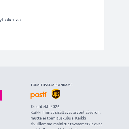
yttökertaa.
TOIMITUSKUMPPANIMME
© subtel.fi 2026
Kaikki hinnat sisältävät arvonlisäveron,
mutta ei toimituskuluja. Kaikki
sivuillamme mainitut tavaramerkit ovat