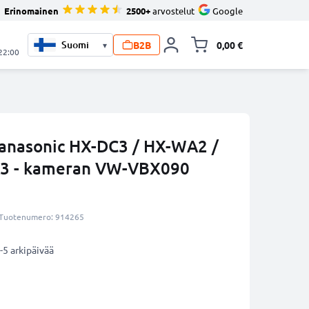
Erinomainen
2500+
arvostelut
Google
B2B
0,00 €
▾
Vaihda miniva
 22:00
anasonic HX-DC3 / HX-WA2 /
3 - kameran VW-VBX090
Tuotenumero: 914265
-5 arkipäivää