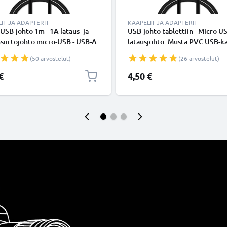
IT JA ADAPTERIT
KAAPELIT JA ADAPTERIT
USB-johto 1m - 1A lataus- ja
USB-johto tablettiin - Micro U
siirtojohto micro-USB - USB-A.
latausjohto. Musta PVC USB-ka
 PVC USB-kaapeli
(50 arvostelut)
(26 arvostelut)
€
4,50 €