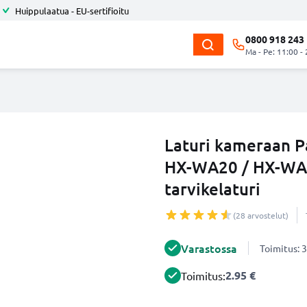
Huippulaatua - EU-sertifioitu
0800 918 243
Ma - Pe: 11:00 -
Laturi kameraan P
HX-WA20 / HX-WA
tarvikelaturi
(28 arvostelut)
Varastossa
Toimitus: 3
2.95 €
Toimitus: