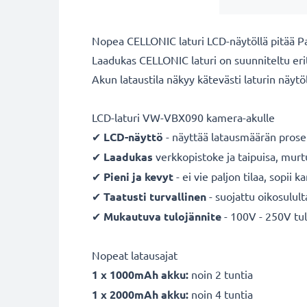
Nopea CELLONIC laturi LCD-näytöllä pitää 
Laadukas CELLONIC laturi on suunniteltu eri
Akun lataustila näkyy kätevästi laturin näytöl
LCD-laturi VW-VBX090 kamera-akulle
✔
LCD-näyttö
- näyttää latausmäärän prose
✔
Laadukas
verkkopistoke ja taipuisa, mur
✔
Pieni ja kevyt
- ei vie paljon tilaa, sopii 
✔
Taatusti turvallinen
- suojattu oikosulult
✔
Mukautuva
tulojännite
- 100V - 250V tul
Nopeat latausajat
1 x 1000mAh akku:
noin 2 tuntia
1 x 2000mAh akku:
noin 4 tuntia