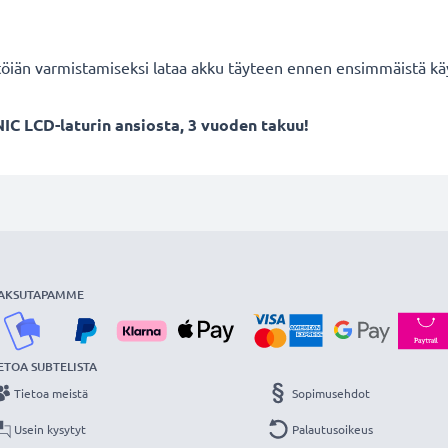
töiän varmistamiseksi lataa akku täyteen ennen ensimmäistä kä
IC LCD-laturin ansiosta, 3 vuoden takuu!
AKSUTAPAMME
ETOA SUBTELISTA
Tietoa meistä
Sopimusehdot
Usein kysytyt
Palautusoikeus