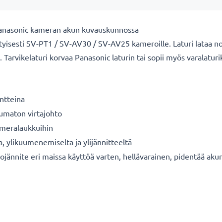
Panasonic kameran akun kuvauskunnossa
yisesti SV-PT1 / SV-AV30 / SV-AV25 kameroille. Laturi lataa nope
 Tarvikelaturi korvaa Panasonic laturin tai sopii myös varalaturi
ntteina
tumaton virtajohto
kameralaukkuihin
a, ylikuumenemiselta ja ylijännitteeltä
ojännite eri maissa käyttöä varten, hellävarainen, pidentää aku