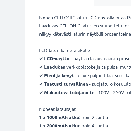
Nopea CELLONIC laturi LCD-näytöllä pitää 
Laadukas CELLONIC laturi on suunniteltu erit
näkyy kätevästi laturin näytöllä prosentteina.
LCD-laturi kamera-akulle
✔
LCD-näyttö
- näyttää latausmäärän prose
✔
Laadukas
verkkopistoke ja taipuisa, mur
✔
Pieni ja kevyt
- ei vie paljon tilaa, sopii 
✔
Taatusti turvallinen
- suojattu oikosulult
✔
Mukautuva
tulojännite
- 100V - 250V tul
Nopeat latausajat
1 x 1000mAh akku:
noin 2 tuntia
1 x 2000mAh akku:
noin 4 tuntia