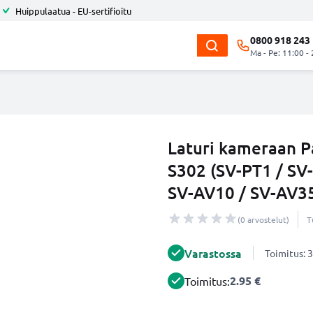
Huippulaatua - EU-sertifioitu
0800 918 243
Ma - Pe: 11:00 -
Laturi kameraan P
S302 (SV-PT1 / SV
SV-AV10 / SV-AV35
(0 arvostelut)
T
Varastossa
Toimitus: 3
2.95 €
Toimitus: