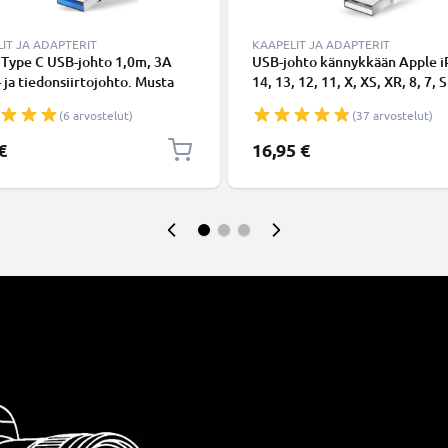
IT JA ADAPTERIT
KAAPELIT JA ADAPTERIT
 Type C USB-johto 1,0m, 3A
USB-johto kännykkään Apple 
- ja tiedonsiirtojohto. Musta
14, 13, 12, 11, X, XS, XR, 8, 7, S
Type C - USB C Type C PVC
Lightning 8 Pin, , 1m latausjoh
(6 arvostelut)
(37 arvostelut)
aapeli
Valkoinen datakaapeli
€
16,95 €