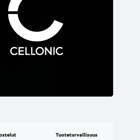
ostelut
Tuoteturvallisuus