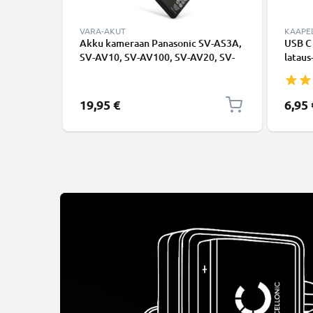
VARA-AKUT
KAAPEL
Akku kameraan Panasonic SV-AS3A,
USB C
SV-AV10, SV-AV100, SV-AV20, SV-
lataus
AV25, CGA-S301, VW-VBA10 - CGA-
USB C 
S301E/1B (1180mAh, 3.7V)
USB-k
tuotemerkiltä CELLONIC
19,95 €
6,95 