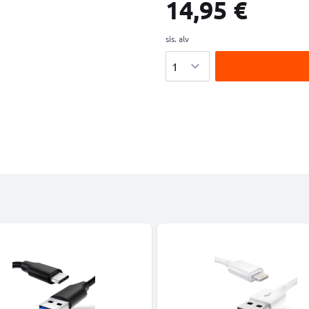
14,95 €
sis. alv
Määrä