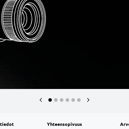
 tiedot
Yhteensopivuus
Arv