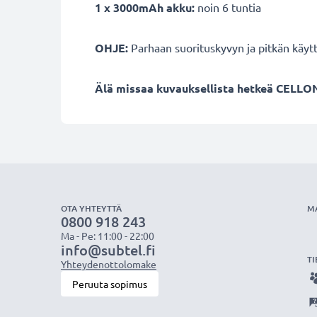
1 x 3000mAh akku:
noin 6 tuntia
OHJE:
Parhaan suorituskyvyn ja pitkän käyt
Älä missaa kuvauksellista hetkeä CELLON
OTA YHTEYTTÄ
M
0800 918 243
Ma - Pe: 11:00 - 22:00
info@subtel.fi
TI
Yhteydenottolomake
Peruuta sopimus