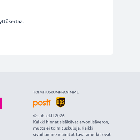
yttökertaa.
TOIMITUSKUMPPANIMME
© subtel.fi 2026
Kaikki hinnat sisältävät arvonlisäveron,
mutta ei toimituskuluja. Kaikki
sivuillamme mainitut tavaramerkit ovat