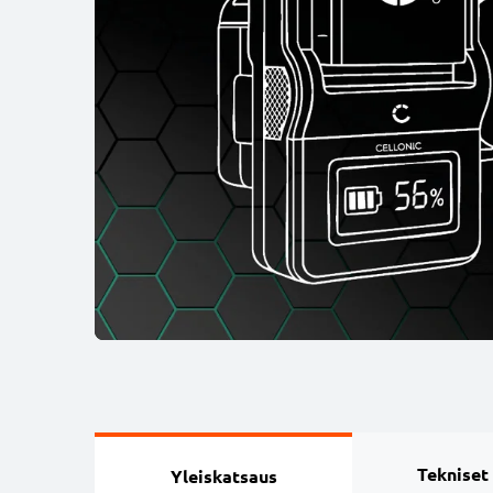
Tekniset
Yleiskatsaus