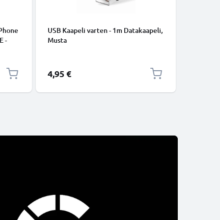
iPhone
USB Kaapeli varten - 1m Datakaapeli,
USB C Ty
E -
Musta
lataus- j
to.
USB C Ty
USB-kaap
4,95 €
2,95 €