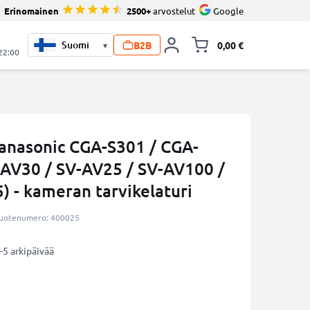
Erinomainen
2500+
arvostelut
Google
B2B
0,00 €
▾
Vaihda miniva
 22:00
anasonic CGA-S301 / CGA-
-AV30 / SV-AV25 / SV-AV100 /
) - kameran tarvikelaturi
uotenumero: 400025
-5 arkipäivää