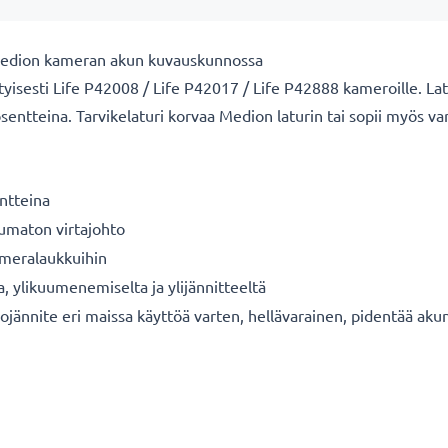
 Medion kameran akun kuvauskunnossa
yisesti Life P42008 / Life P42017 / Life P42888 kameroille. Latur
osentteina. Tarvikelaturi korvaa Medion laturin tai sopii myös var
ntteina
tumaton virtajohto
kameralaukkuihin
a, ylikuumenemiselta ja ylijännitteeltä
ojännite eri maissa käyttöä varten, hellävarainen, pidentää aku