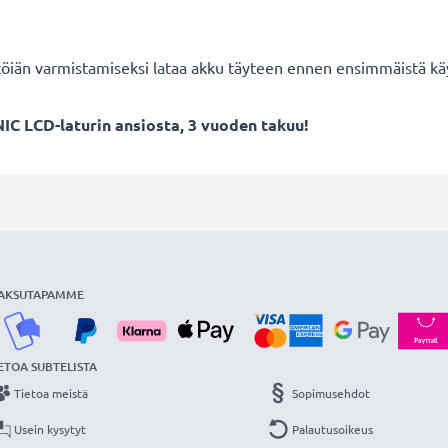
töiän varmistamiseksi lataa akku täyteen ennen ensimmäistä kä
IC LCD-laturin ansiosta, 3 vuoden takuu!
AKSUTAPAMME
ETOA SUBTELISTA
Tietoa meistä
Sopimusehdot
Usein kysytyt
Palautusoikeus