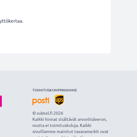
yttökertaa.
TOIMITUSKUMPPANIMME
© subtel.fi 2026
Kaikki hinnat sisältävät arvonlisäveron,
mutta ei toimituskuluja. Kaikki
sivuillamme mainitut tavaramerkit ovat