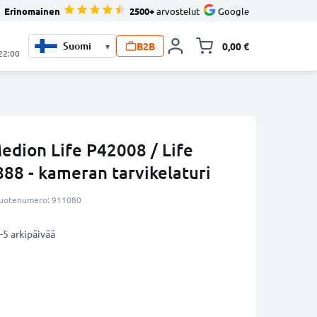
Erinomainen
2500+
arvostelut
Google
B2B
0,00 €
▾
Vaihda miniva
 22:00
edion Life P42008 / Life
88 - kameran tarvikelaturi
uotenumero: 911080
-5 arkipäivää