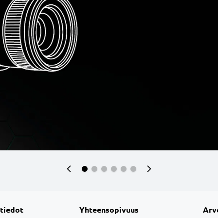
 tiedot
Yhteensopivuus
Arv