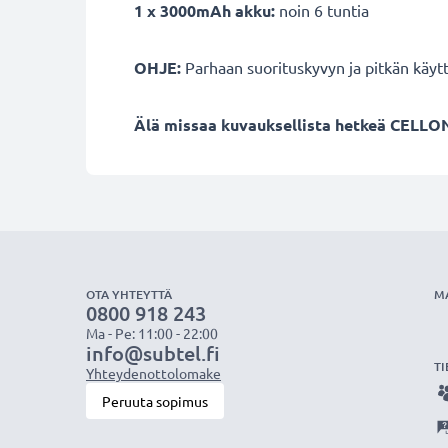
1 x 3000mAh akku:
noin 6 tuntia
OHJE:
Parhaan suorituskyvyn ja pitkän käyt
Älä missaa kuvauksellista hetkeä CELLON
OTA YHTEYTTÄ
M
0800 918 243
Ma - Pe: 11:00 - 22:00
info@subtel.fi
TI
Yhteydenottolomake
Peruuta sopimus