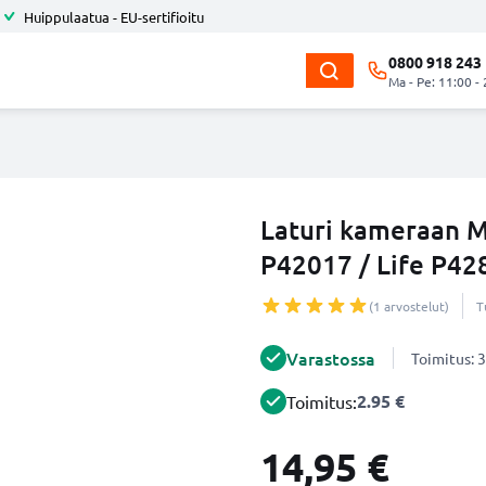
Huippulaatua - EU-sertifioitu
0800 918 243
Ma - Pe: 11:00 -
Laturi kameraan M
P42017 / Life P428
(1 arvostelut)
T
Varastossa
Toimitus: 3
2.95 €
Toimitus:
14,95 €