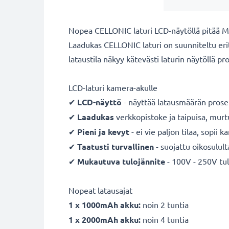
Nopea CELLONIC laturi LCD-näytöllä pitää
Laadukas CELLONIC laturi on suunniteltu erit
lataustila näkyy kätevästi laturin näytöllä pr
LCD-laturi kamera-akulle
✔
LCD-näyttö
- näyttää latausmäärän prose
✔
Laadukas
verkkopistoke ja taipuisa, mur
✔
Pieni ja kevyt
- ei vie paljon tilaa, sopii 
✔
Taatusti turvallinen
- suojattu oikosulult
✔
Mukautuva
tulojännite
- 100V - 250V tul
Nopeat latausajat
1 x 1000mAh akku:
noin 2 tuntia
1 x 2000mAh akku:
noin 4 tuntia