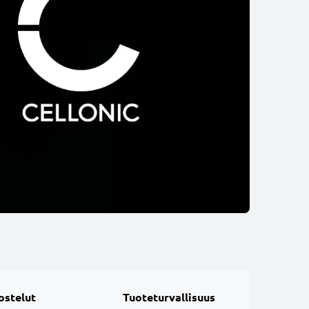
ostelut
Tuoteturvallisuus