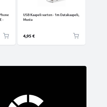
iPhone
USB Kaapeli varten - 1m Datakaapeli,
USB C Ty
E -
Musta
lataus- j
to.
USB C Ty
USB-kaap
4,95 €
2,95 €