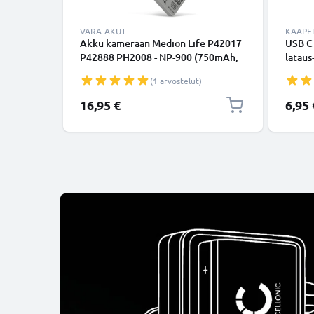
VARA-AKUT
KAAPEL
Akku kameraan Medion Life P42017
USB C
P42888 PH2008 - NP-900 (750mAh,
lataus
3.7V) tuotemerkiltä CELLONIC
USB C 
(1 arvostelut)
USB-k
16,95 €
6,95 