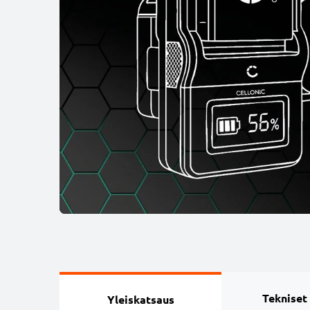
Tekniset
Yleiskatsaus