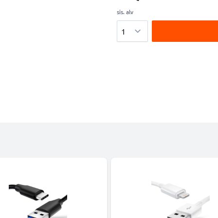
sis. alv
Määrä