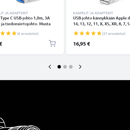
IT JA ADAPTERIT
KAAPELIT JA ADAPTERIT
 Type C USB-johto 1,0m, 3A
USB-johto kännykkään Apple 
- ja tiedonsiirtojohto. Musta
14, 13, 12, 11, X, XS, XR, 8, 7, S
Type C - USB C Type C PVC
Lightning 8 Pin, , 1m latausjoh
(6 arvostelut)
(37 arvostelut)
aapeli
Valkoinen datakaapeli
€
16,95 €