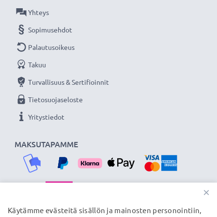
verkkokauppa, joka tarjoaa laadukkaita tuotteita, ja
Yhteys
siksi tarjoamme 36 kuukauden takuun!
Sopimusehdot
Palautusoikeus
Takuu
Turvallisuus & Sertifioinnit
Tietosuojaseloste
Yritystiedot
MAKSUTAPAMME
×
TOIMITUSKUMPPANIMME
Käytämme evästeitä sisällön ja mainosten personointiin,