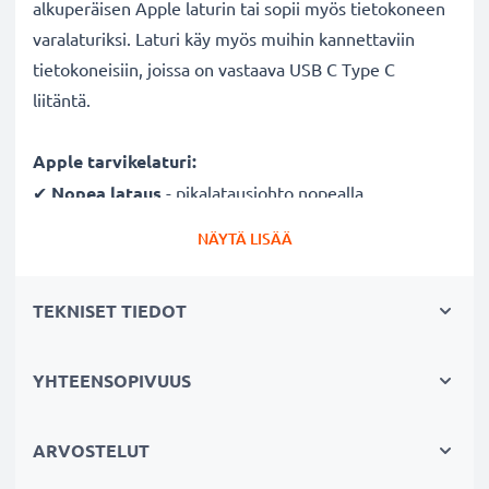
alkuperäisen Apple laturin tai sopii myös tietokoneen
varalaturiksi. Laturi käy myös muihin kannettaviin
tietokoneisiin, joissa on vastaava USB C Type C
liitäntä.
Apple tarvikelaturi:
✔
Nopea lataus
- pikalatausjohto nopealla
latausnopeudella ja lyhyellä latausajalla
NÄYTÄ LISÄÄ
✔
Laadukas
- murtumaton latausjohto ja liitin
✔
Sertifioidusti turvallinen
- suojattu oikosululta,
TEKNISET TIEDOT
ylikuumenemiselta ja ylijännitteeltä
✔
Suunniteltu läppäreihin
- mm. mallit Apple
Macbook Pro 13 / 15 / 16
YHTEENSOPIVUUS
✔
USB C Type C liitin
- sopii kaikkiin läppäreihin,
joissa on USB C Type C liitäntä
ARVOSTELUT
✔
Pieni, kevyt ja tehokas
- sopiva verkkovirtalaturi