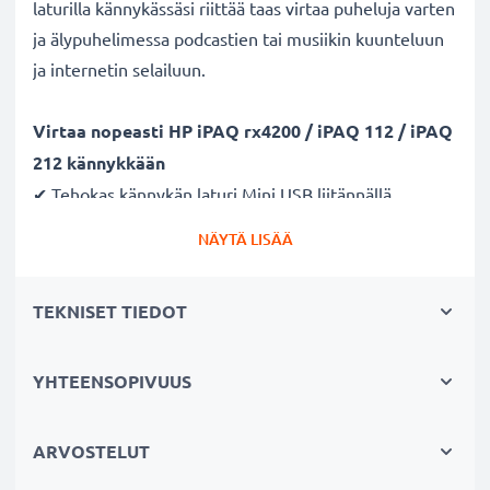
laturilla kännykässäsi riittää taas virtaa puheluja varten
ja älypuhelimessa podcastien tai musiikin kuunteluun
ja internetin selailuun.
Virtaa nopeasti HP iPAQ rx4200 / iPAQ 112 / iPAQ
212 kännykkään
✔ Tehokas kännykän laturi Mini USB liitännällä
✔ Kestävä latausjohto - murtumaton johto ja liitin
NÄYTÄ LISÄÄ
✔ Nopea lataus - kännykän pikalaturi 1A / 1000mA
ampeerilla ja lyhyellä latausajalla
TEKNISET TIEDOT
Laturi tukee akun pitkää käyttöikää
✔ Hellävarainen ja turvallinen lataus - moderni
YHTEENSOPIVUUS
verkkovirtalaturi tukee akun pitkäikäistä käyttöä
✔ Turvallinen - CE ja RoHS -sertifikaatit
ARVOSTELUT
✔ Pieni ja kevyt - sopii matkalaturiksi reissuun