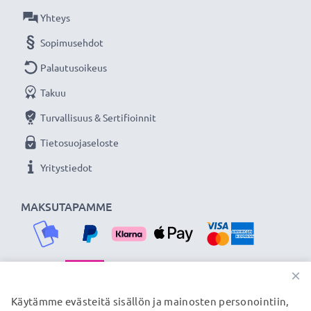
★ 3 vuoden takuu ★
Yhteys
Olemme vuonna 2004 perustettu kansainvälinen
Sopimusehdot
verkkokauppa, joka tarjoaa laadukkaita tuotteita, ja
Palautusoikeus
siksi tarjoamme 36 kuukauden takuun!
Takuu
Turvallisuus & Sertifioinnit
Tietosuojaseloste
Yritystiedot
MAKSUTAPAMME
×
TOIMITUSKUMPPANIMME
Käytämme evästeitä sisällön ja mainosten personointiin,