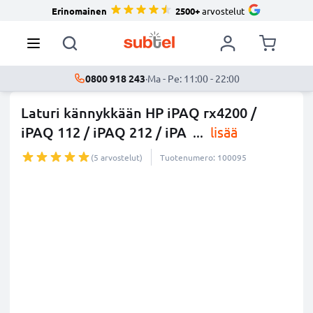
Erinomainen
2500+
arvostelut
0800 918 243
·
Ma - Pe: 11:00 - 22:00
Laturi kännykkään HP iPAQ rx4200 /
iPAQ 112 / iPAQ 212 / iPA
...
lisää
(5 arvostelut)
Tuotenumero: 100095