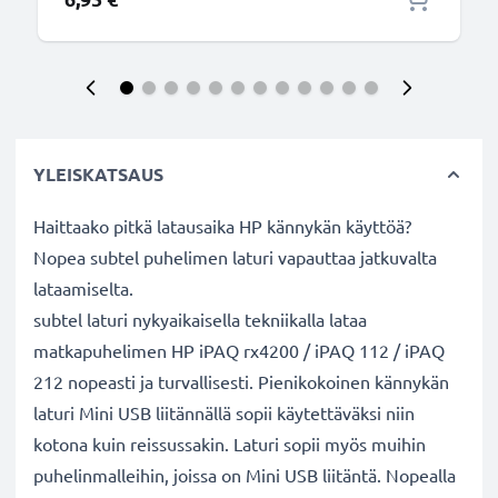
YLEISKATSAUS
Haittaako pitkä latausaika HP kännykän käyttöä?
Nopea subtel puhelimen laturi vapauttaa jatkuvalta
lataamiselta.
subtel laturi nykyaikaisella tekniikalla lataa
matkapuhelimen HP iPAQ rx4200 / iPAQ 112 / iPAQ
212 nopeasti ja turvallisesti. Pienikokoinen kännykän
laturi Mini USB liitännällä sopii käytettäväksi niin
kotona kuin reissussakin. Laturi sopii myös muihin
puhelinmalleihin, joissa on Mini USB liitäntä. Nopealla