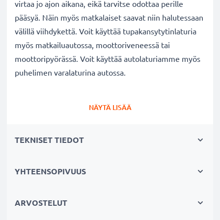
virtaa jo ajon aikana, eikä tarvitse odottaa perille
pääsyä. Näin myös matkalaiset saavat niin halutessaan
välillä viihdykettä. Voit käyttää tupakansytytinlaturia
myös matkailuautossa, moottoriveneessä tai
moottoripyörässä. Voit käyttää autolaturiamme myös
puhelimen varalaturina autossa.
HP
iPAQ rx4200 / iPAQ 112 / iPAQ 212 p
uhelimen
NÄYTÄ LISÄÄ
autolaturi
✔ Tehokas tarvikelaturi Mini USB liitännällä
TEKNISET TIEDOT
auton tupakansytyttimeen
✔ Laadukas: taipuisa ja murtumaton latauskaapeli
ja murtumaton liitin
YHTEENSOPIVUUS
✔ Moderni teknologia ja nopea lataus
✔ Turvallinen: suojattu oikosululta, ylikuumenemiselta
ARVOSTELUT
ja ylijännitteeltä, automaattinen virrankatkaisu