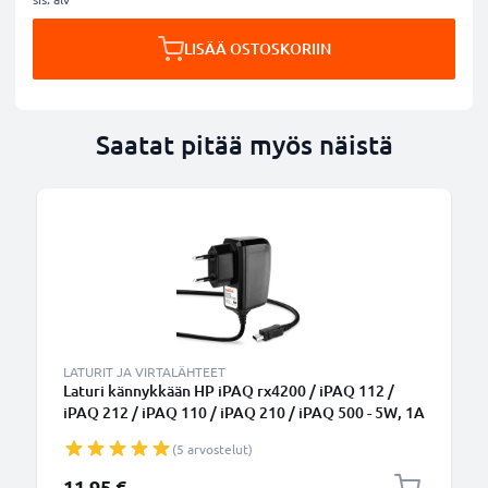
LISÄÄ OSTOSKORIIN
Saatat pitää myös näistä
LATURIT JA VIRTALÄHTEET
Laturi kännykkään HP iPAQ rx4200 / iPAQ 112 /
iPAQ 212 / iPAQ 110 / iPAQ 210 / iPAQ 500 - 5W, 1A
/ 1000mA, 1.1m latausjohto, laturi
(5 arvostelut)
11,95 €