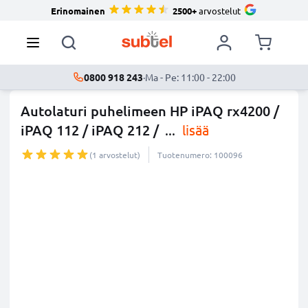
Erinomainen
2500+
arvostelut
0800 918 243
·
Ma - Pe: 11:00 - 22:00
Autolaturi puhelimeen HP iPAQ rx4200 /
iPAQ 112 / iPAQ 212 /
...
lisää
(1 arvostelut)
Tuotenumero: 100096