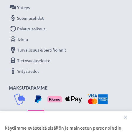
★ 3 vuoden takuu ★
Yhteys
Olemme vuonna 2004 perustettu kansainvälinen
Sopimusehdot
verkkokauppa, joka tarjoaa laadukkaita tuotteita, ja
Palautusoikeus
siksi tarjoamme 36 kuukauden takuun!
Takuu
Turvallisuus & Sertifioinnit
Tietosuojaseloste
Yritystiedot
MAKSUTAPAMME
×
TOIMITUSKUMPPANIMME
Käytämme evästeitä sisällön ja mainosten personointiin,