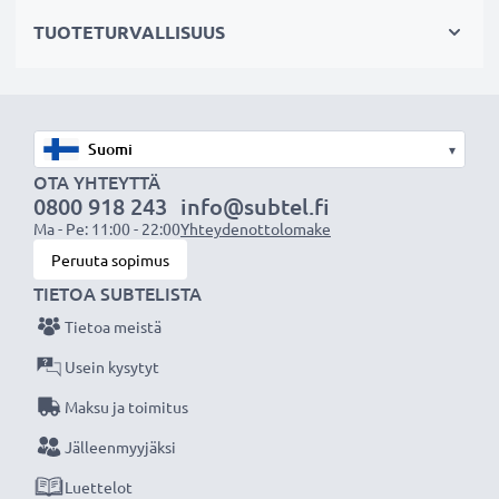
✔ Hellävarainen akulle: muuntautuva tulojännite,
TUOTETURVALLISUUS
laturi tukee akun hellävaraista latausta ja pitkäikäistä
käyttöä
✔ LED-merkkivalo: näyttää onko laturi yhdistetty
oikein tupakansytyttimeen
▾
✔ Pienikokoinen: sopii erinomaisesti autoon
OTA YHTEYTTÄ
0800 918 243
info@subtel.fi
Tekniset tiedot:
Ma - Pe: 11:00 - 22:00
Yhteydenottolomake
Tuotemerkki
Peruuta sopimus
: subtel autolaturi
TIETOA SUBTELISTA
Tulo / Input:
12V / 24V
Liitäntä 1:
Mini USB
Tietoa meistä
Lähtöjännite / Output Volttia:
5V
Usein kysytyt
Ampeeri / Output ampeeri:
1A / 1000mA
Maksu ja toimitus
Teho / Power Watt:
5W
Jälleenmyyjäksi
Kaapelin pituus:
1.5m
Luettelot