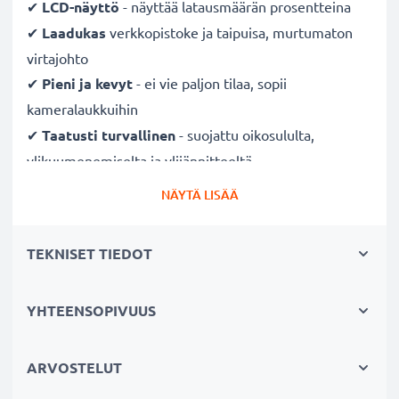
✔
LCD-näyttö
- näyttää latausmäärän prosentteina
✔
Laadukas
verkkopistoke ja taipuisa, murtumaton
virtajohto
✔
Pieni ja kevyt
- ei vie paljon tilaa, sopii
kameralaukkuihin
✔
Taatusti turvallinen
- suojattu oikosululta,
ylikuumenemiselta ja ylijännitteeltä
✔
Mukautuva
tulojännite
- 100V - 250V tulojännite
NÄYTÄ LISÄÄ
eri maissa käyttöä varten, hellävarainen, pidentää
akun kestoa
TEKNISET TIEDOT
Nopeat latausajat
YHTEENSOPIVUUS
1 x 1000mAh akku:
noin 2 tuntia
1 x 2000mAh akku:
noin 4 tuntia
1 x 3000mAh akku:
noin 6 tuntia
ARVOSTELUT