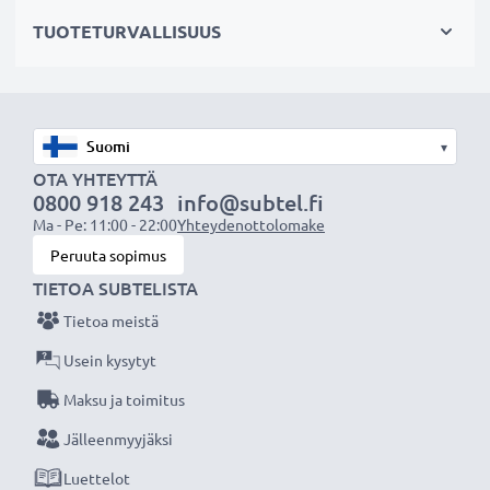
OHJE:
Parhaan suorituskyvyn ja pitkän käyttöiän
TUOTETURVALLISUUS
varmistamiseksi lataa akku täyteen ennen
ensimmäistä käyttökertaa.
Älä missaa kuvauksellista hetkeä CELLONIC LCD-
▾
laturin ansiosta, 3 vuoden takuu!
OTA YHTEYTTÄ
0800 918 243
info@subtel.fi
Ma - Pe: 11:00 - 22:00
Yhteydenottolomake
Peruuta sopimus
TIETOA SUBTELISTA
Tietoa meistä
Usein kysytyt
Maksu ja toimitus
Jälleenmyyjäksi
Luettelot