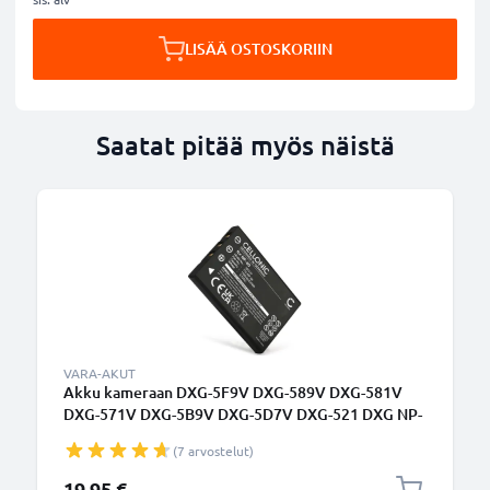
LISÄÄ OSTOSKORIIN
Saatat pitää myös näistä
VARA-AKUT
Akku kameraan DXG-5F9V DXG-589V DXG-581V
DXG-571V DXG-5B9V DXG-5D7V DXG-521 DXG NP-
60 - NP-60 (1180mAh, 3.7V) tuotemerkiltä
(7 arvostelut)
CELLONIC
19,95 €