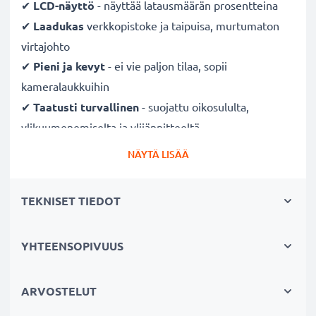
✔
LCD-näyttö
- näyttää latausmäärän prosentteina
✔
Laadukas
verkkopistoke ja taipuisa, murtumaton
virtajohto
✔
Pieni ja kevyt
- ei vie paljon tilaa, sopii
kameralaukkuihin
✔
Taatusti turvallinen
- suojattu oikosululta,
ylikuumenemiselta ja ylijännitteeltä
✔
Mukautuva
tulojännite
- 100V - 250V tulojännite
NÄYTÄ LISÄÄ
eri maissa käyttöä varten, hellävarainen, pidentää
akun kestoa
TEKNISET TIEDOT
Nopeat latausajat
YHTEENSOPIVUUS
1 x 1000mAh akku:
noin 2 tuntia
1 x 2000mAh akku:
noin 4 tuntia
1 x 3000mAh akku:
noin 6 tuntia
ARVOSTELUT