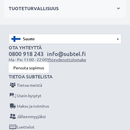
OHJE:
Parhaan suorituskyvyn ja pitkän käyttöiän
TUOTETURVALLISUUS
varmistamiseksi lataa akku täyteen ennen
ensimmäistä käyttökertaa.
Älä missaa kuvauksellista hetkeä CELLONIC LCD-
▾
laturin ansiosta, 3 vuoden takuu!
OTA YHTEYTTÄ
0800 918 243
info@subtel.fi
Ma - Pe: 11:00 - 22:00
Yhteydenottolomake
Peruuta sopimus
TIETOA SUBTELISTA
Tietoa meistä
Usein kysytyt
Maksu ja toimitus
Jälleenmyyjäksi
Luettelot