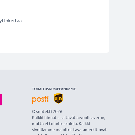
yttökertaa.
TOIMITUSKUMPPANIMME
© subtel.fi 2026
Kaikki hinnat sisältävät arvonlisäveron,
mutta ei toimituskuluja. Kaikki
sivuillamme mainitut tavaramerkit ovat