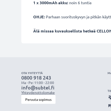
1 x 3000mAh akku:
noin 6 tuntia
OHJE:
Parhaan suorituskyvyn ja pitkän käyt
Älä missaa kuvauksellista hetkeä CELLON
OTA YHTEYTTÄ
M
0800 918 243
Ma - Pe: 11:00 - 22:00
info@subtel.fi
TI
Yhteydenottolomake
Peruuta sopimus