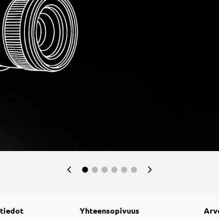
 tiedot
Yhteensopivuus
Arv