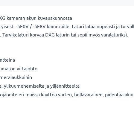
 DXG kameran akun kuvauskunnossa
yisesti -5E0V / -5E8V kameroille. Laturi lataa nopeasti ja turva
. Tarvikelaturi korvaa DXG laturin tai sopii myös varalaturiksi.
ntteina
tumaton virtajohto
kameralaukkuihin
a, ylikuumenemiselta ja ylijännitteeltä
ojännite eri maissa käyttöä varten, hellävarainen, pidentää aku