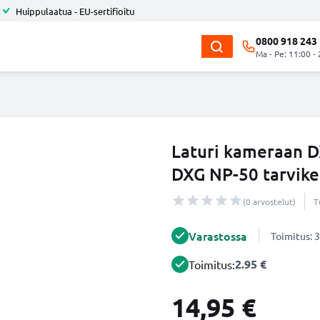
Huippulaatua - EU-sertifioitu
0800 918 243
Ma - Pe: 11:00 -
Laturi kameraan D
DXG NP-50 tarvike
(0 arvostelut)
T
Varastossa
Toimitus: 3
2.95 €
Toimitus:
14,95 €