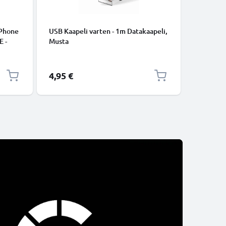
iPhone
USB Kaapeli varten - 1m Datakaapeli,
USB C Ty
E -
Musta
lataus- j
to.
USB C Ty
USB-kaap
4,95 €
2,95 €