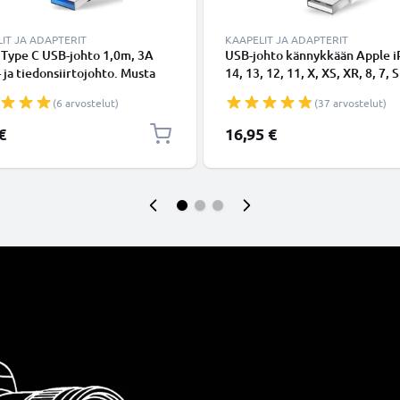
IT JA ADAPTERIT
KAAPELIT JA ADAPTERIT
 Type C USB-johto 1,0m, 3A
USB-johto kännykkään Apple 
- ja tiedonsiirtojohto. Musta
14, 13, 12, 11, X, XS, XR, 8, 7, S
Type C - USB C Type C PVC
Lightning 8 Pin, , 1m latausjoh
(6 arvostelut)
(37 arvostelut)
aapeli
Valkoinen datakaapeli
€
16,95 €