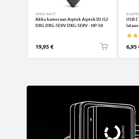
VARA-AKUT
KAAPEL
Akku kameraan Aiptek Aiptek3D iS2
USB C
DXG DXG-5E0V DXG-5E8V - NP-50
lataus
(700mAh, 3.7V) tuotemerkiltä
USB C 
CELLONIC
USB-k
19,95 €
6,95 