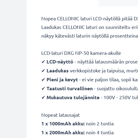
Nopea CELLONIC laturi LCD-näytöllä pitää
Laadukas CELLONIC laturi on suunniteltu erit
näkyy kätevästi laturin näytöllä prosentteina
LCD-laturi DXG NP-50 kamera-akulle
✔
LCD-näyttö
- näyttää latausmäärän prose
✔
Laadukas
verkkopistoke ja taipuisa, mur
✔
Pieni ja kevyt
- ei vie paljon tilaa, sopii 
✔
Taatusti turvallinen
- suojattu oikosulult
✔
Mukautuva
tulojännite
- 100V - 250V tul
Nopeat latausajat
1 x 1000mAh akku:
noin 2 tuntia
1 x 2000mAh akku:
noin 4 tuntia