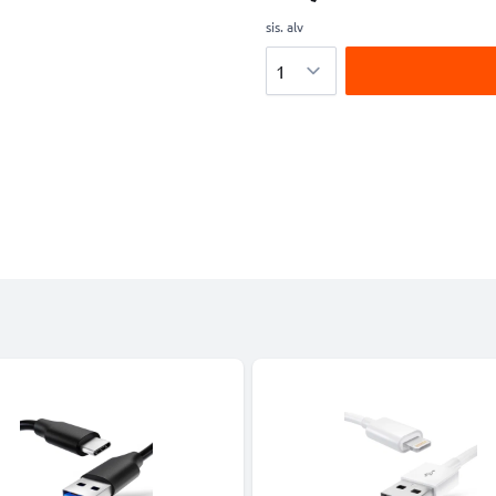
sis. alv
Määrä