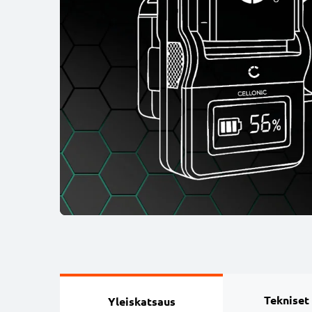
Tekniset
Yleiskatsaus