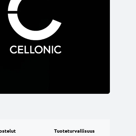
ostelut
Tuoteturvallisuus