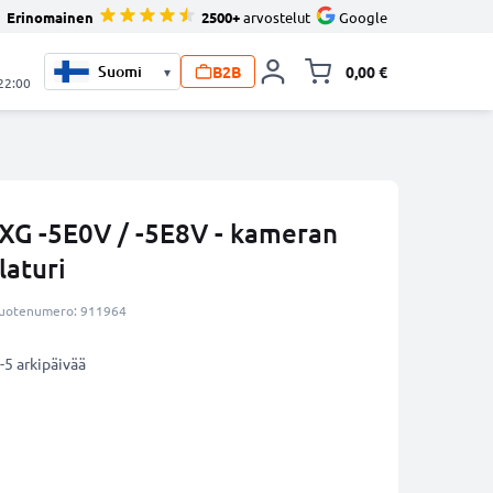
Erinomainen
2500+
arvostelut
Google
B2B
0,00 €
▾
Vaihda miniva
 22:00
XG -5E0V / -5E8V - kameran
laturi
uotenumero: 911964
-5 arkipäivää