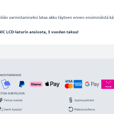
töiän varmistamiseksi lataa akku täyteen ennen ensimmäistä kä
IC LCD-laturin ansiosta, 3 vuoden takuu!
AKSUTAPAMME
ETOA SUBTELISTA
Tietoa meistä
Sopimusehdot
Usein kysytyt
Palautusoikeus