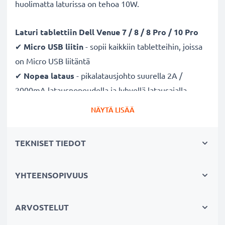
huolimatta laturissa on tehoa 10W.
Laturi
tablettiin Dell Venue 7 / 8 / 8 Pro / 10 Pro
✔
Micro USB liitin
- sopii kaikkiin tabletteihin, joissa
on Micro USB liitäntä
✔
Nopea lataus
- pikalatausjohto suurella 2A /
2000mA latausnopeudella ja lyhyellä latausajalla
✔
Pieni, kevyt ja tehokas
- sopiva laturi myös
NÄYTÄ LISÄÄ
reissuun
✔
Laadukas
- murtumaton latausjohto ja liitin
TEKNISET TIEDOT
✔
Sertifioidusti turvallinen
- suojattu oikosululta,
ylikuumenemiselta ja ylijännitteeltä
YHTEENSOPIVUUS
✔
Hellävarainen ja turvallinen lataus
- moderni
verkkovirtalaturi tukee akun pitkäikäistä käyttöä
ARVOSTELUT
Turvallinen ja tehokas subtel laturi sopii myös