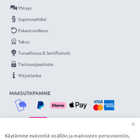
Olemme vuonna 2004 perustettu kansainvälinen
Yhteys
verkkokauppa, joka tarjoaa laadukkaita tuotteita, ja
Sopimusehdot
siksi tarjoamme 36 kuukauden takuun!
Palautusoikeus
Takuu
Turvallisuus & Sertifioinnit
Tietosuojaseloste
Yritystiedot
MAKSUTAPAMME
×
TOIMITUSKUMPPANIMME
Käytämme evästeitä sisällön ja mainosten personointiin,