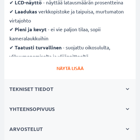
✔
LCD-näyttö
- näyttää latausmäärän prosentteina
✔
Laadukas
verkkopistoke ja taipuisa, murtumaton
virtajohto
✔
Pieni ja kevyt
- ei vie paljon tilaa, sopii
kameralaukkuihin
✔
Taatusti turvallinen
- suojattu oikosululta,
ylikuumenemiselta ja ylijännitteeltä
✔
Mukautuva
tulojännite
- 100V - 250V tulojännite
NÄYTÄ LISÄÄ
eri maissa käyttöä varten, hellävarainen, pidentää
akun kestoa
TEKNISET TIEDOT
Nopeat latausajat
YHTEENSOPIVUUS
1 x 1000mAh akku:
noin 2 tuntia
1 x 2000mAh akku:
noin 4 tuntia
1 x 3000mAh akku:
noin 6 tuntia
ARVOSTELUT