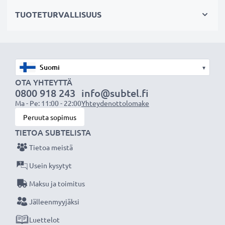
OHJE:
Parhaan suorituskyvyn ja pitkän käyttöiän
TUOTETURVALLISUUS
varmistamiseksi lataa akku täyteen ennen
ensimmäistä käyttökertaa.
Älä missaa kuvauksellista hetkeä CELLONIC LCD-
▾
laturin ansiosta, 3 vuoden takuu!
OTA YHTEYTTÄ
0800 918 243
info@subtel.fi
Ma - Pe: 11:00 - 22:00
Yhteydenottolomake
Peruuta sopimus
TIETOA SUBTELISTA
Tietoa meistä
Usein kysytyt
Maksu ja toimitus
Jälleenmyyjäksi
Luettelot