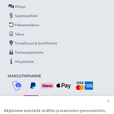
Yhteys
★ 3 vuoden takuu ★
Sopimusehdot
Olemme vuonna 2004 perustettu kansainvälinen
Palautusoikeus
verkkokauppa, joka tarjoaa laadukkaita tuotteita, ja
siksi tarjoamme 36 kuukauden takuun!
Takuu
Turvallisuus & Sertifioinnit
Tietosuojaseloste
Yritystiedot
MAKSUTAPAMME
×
TOIMITUSKUMPPANIMME
Käytämme evästeitä sisällön ja mainosten personointiin,