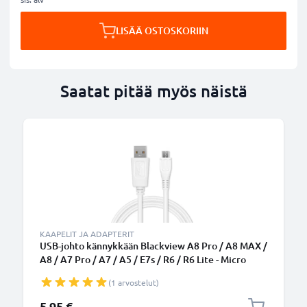
LISÄÄ OSTOSKORIIN
Saatat pitää myös näistä
KAAPELIT JA ADAPTERIT
USB-johto kännykkään Blackview A8 Pro / A8 MAX /
A8 / A7 Pro / A7 / A5 / E7s / R6 / R6 Lite - Micro
USB, 1A, 1m latausjohto. Valkoinen PVC
(1 arvostelut)
datakaapeli
5,95 €