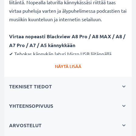
liitäntä. Nopealla laturilla kännykässäsi riittää taas
virtaa puheluja varten ja älypuhelimessa podcastien tai
musiikin kuunteluun ja internetin selailuun.
Virtaa nopeasti Blackview A8 Pro / A8 MAX / A8 /
A7 Pro / A7 / A5 kännykkään
✔ Tehokas kännykän laturi Micro USB liitännällä
✔ Kestävä latausjohto - murtumaton johto ja liitin
NÄYTÄ LISÄÄ
✔ Nopea lataus - kännykän pikalaturi 1A / 1000mA
ampeerilla ja lyhyellä latausajalla
TEKNISET TIEDOT
Laturi tukee akun pitkää käyttöikää
✔ Hellävarainen ja turvallinen lataus - moderni
YHTEENSOPIVUUS
verkkovirtalaturi tukee akun pitkäikäistä käyttöä
✔ Turvallinen - CE ja RoHS -sertifikaatit
ARVOSTELUT
✔ Pieni ja kevyt - sopii matkalaturiksi reissuun