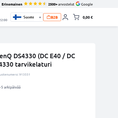
Erinomainen
2500+
arvostelut
Google
B2B
0,00 €
▾
Vaihda miniva
 22:00
BenQ DS4330 (DC E40 / DC
4330 tarvikelaturi
uotenumero: 913551
-5 arkipäivää