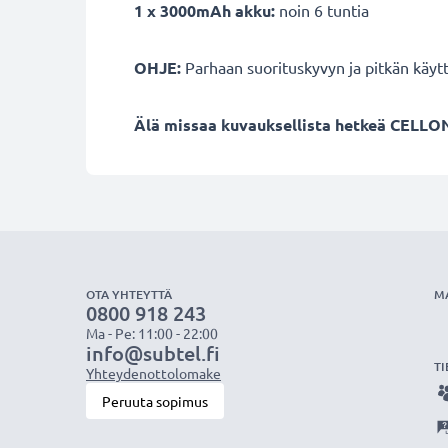
1 x 3000mAh akku:
noin 6 tuntia
OHJE:
Parhaan suorituskyvyn ja pitkän käyt
Älä missaa kuvauksellista hetkeä CELLON
OTA YHTEYTTÄ
M
0800 918 243
Ma - Pe: 11:00 - 22:00
info@subtel.fi
TI
Yhteydenottolomake
Peruuta sopimus