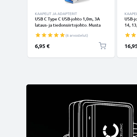
KAAPELIT JA ADAPTERIT
KAAPEL
USB C Type C USB-johto 1,0m, 3A
USB-j
lataus- ja tiedonsiirtojohto. Musta
14, 13,
USB C Type C - USB C Type C PVC
Lightn
(6 arvostelut)
USB-kaapeli
Valkoi
6,95 €
16,9