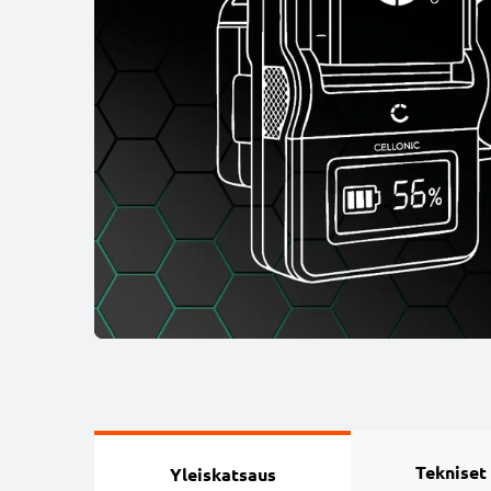
Tekniset
Yleiskatsaus