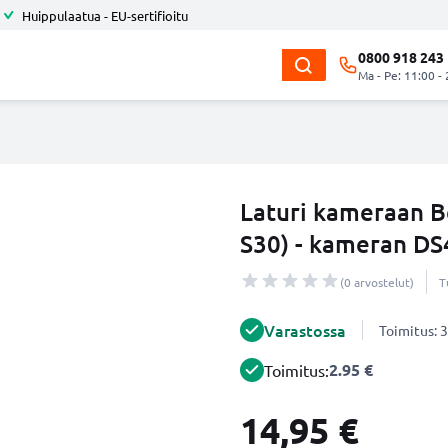
Huippulaatua - EU-sertifioitu
0800 918 243
Ma - Pe: 11:00 -
Laturi kameraan 
S30) - kameran DS
(0 arvostelut)
T
Varastossa
Toimitus: 3
2.95 €
Toimitus:
14,95 €