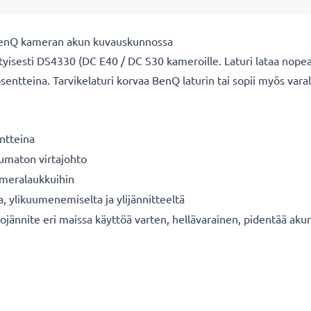
 BenQ kameran akun kuvauskunnossa
yisesti DS4330 (DC E40 / DC S30 kameroille. Laturi lataa nopea
osentteina. Tarvikelaturi korvaa BenQ laturin tai sopii myös varal
ntteina
tumaton virtajohto
kameralaukkuihin
a, ylikuumenemiselta ja ylijännitteeltä
ojännite eri maissa käyttöä varten, hellävarainen, pidentää aku