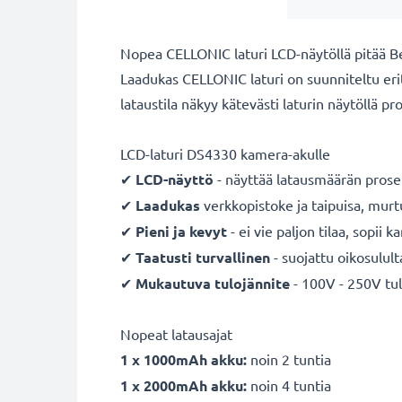
Nopea CELLONIC laturi LCD-näytöllä pitää
Laadukas CELLONIC laturi on suunniteltu erit
lataustila näkyy kätevästi laturin näytöllä pr
LCD-laturi DS4330 kamera-akulle
✔
LCD-näyttö
- näyttää latausmäärän prose
✔
Laadukas
verkkopistoke ja taipuisa, mur
✔
Pieni ja kevyt
- ei vie paljon tilaa, sopii 
✔
Taatusti turvallinen
- suojattu oikosulult
✔
Mukautuva
tulojännite
- 100V - 250V tul
Nopeat latausajat
1 x 1000mAh akku:
noin 2 tuntia
1 x 2000mAh akku:
noin 4 tuntia