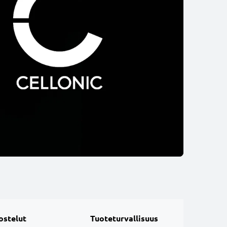
ostelut
Tuoteturvallisuus