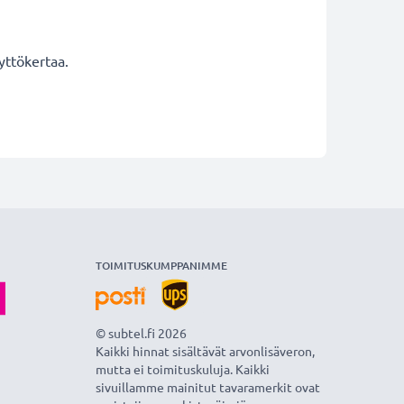
yttökertaa.
TOIMITUSKUMPPANIMME
© subtel.fi 2026
Kaikki hinnat sisältävät arvonlisäveron,
mutta ei toimituskuluja. Kaikki
sivuillamme mainitut tavaramerkit ovat