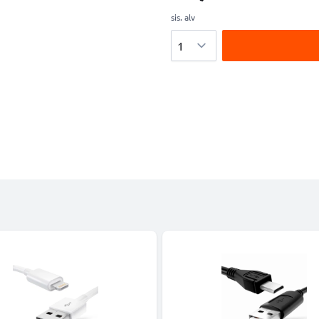
sis. alv
Määrä