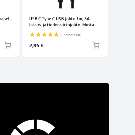
KAAPELIT
apeli,
USB C Type C USB-johto 1m, 3A
Micro-USB
lataus- ja tiedonsiirtojohto. Musta
tiedonsi
USB C Type C - USB C Type C Nylon
Valkoine
(2 arvostelut)
USB-kaapeli
2,95 €
5,95 €