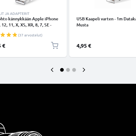
IT JA ADAPTERIT
ohto kännykkään Apple iPhone
USB Kaapeli varten - 1m Dataka
 12, 11, X, XS, XR, 8, 7, SE -
Musta
ing 8 Pin, , 1m latausjohto.
(37 arvostelut)
nen datakaapeli
5 €
4,95 €