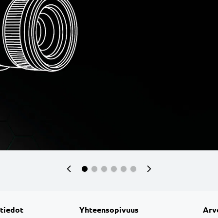
 tiedot
Yhteensopivuus
Arv