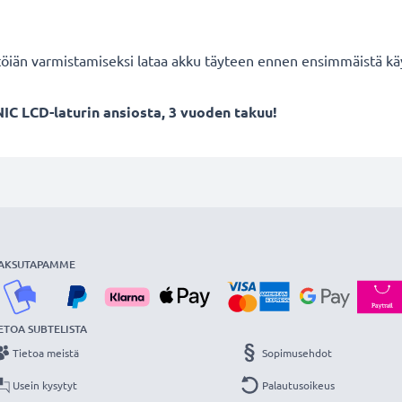
töiän varmistamiseksi lataa akku täyteen ennen ensimmäistä kä
IC LCD-laturin ansiosta, 3 vuoden takuu!
AKSUTAPAMME
ETOA SUBTELISTA
Tietoa meistä
Sopimusehdot
Usein kysytyt
Palautusoikeus