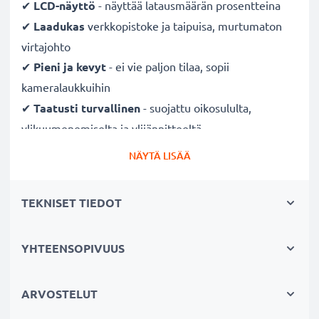
✔
LCD-näyttö
- näyttää latausmäärän prosentteina
✔
Laadukas
verkkopistoke ja taipuisa, murtumaton
virtajohto
✔
Pieni ja kevyt
- ei vie paljon tilaa, sopii
kameralaukkuihin
✔
Taatusti turvallinen
- suojattu oikosululta,
ylikuumenemiselta ja ylijännitteeltä
✔
Mukautuva
tulojännite
- 100V - 250V tulojännite
NÄYTÄ LISÄÄ
eri maissa käyttöä varten, hellävarainen, pidentää
akun kestoa
TEKNISET TIEDOT
Nopeat latausajat
YHTEENSOPIVUUS
1 x 1000mAh akku:
noin 2 tuntia
1 x 2000mAh akku:
noin 4 tuntia
1 x 3000mAh akku:
noin 6 tuntia
ARVOSTELUT