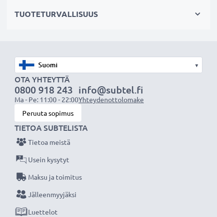
OHJE:
Parhaan suorituskyvyn ja pitkän käyttöiän
TUOTETURVALLISUUS
varmistamiseksi lataa akku täyteen ennen
ensimmäistä käyttökertaa.
Älä missaa kuvauksellista hetkeä CELLONIC LCD-
▾
laturin ansiosta, 3 vuoden takuu!
OTA YHTEYTTÄ
0800 918 243
info@subtel.fi
Ma - Pe: 11:00 - 22:00
Yhteydenottolomake
Peruuta sopimus
TIETOA SUBTELISTA
Tietoa meistä
Usein kysytyt
Maksu ja toimitus
Jälleenmyyjäksi
Luettelot