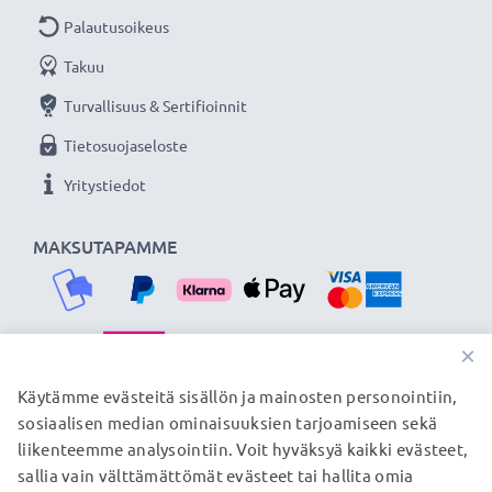
Palautusoikeus
Takuu
Turvallisuus & Sertifioinnit
Tietosuojaseloste
Yritystiedot
MAKSUTAPAMME
×
TOIMITUSKUMPPANIMME
Käytämme evästeitä sisällön ja mainosten personointiin,
sosiaalisen median ominaisuuksien tarjoamiseen sekä
liikenteemme analysointiin. Voit hyväksyä kaikki evästeet,
sallia vain välttämättömät evästeet tai hallita omia
© subtel.fi 2026