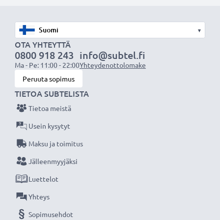
ensimmäistä käyttökertaa.
Älä missaa kuvauksellista hetkeä CELLONIC LCD-
▾
laturin ansiosta, 3 vuoden takuu!
OTA YHTEYTTÄ
0800 918 243
info@subtel.fi
Ma - Pe: 11:00 - 22:00
Yhteydenottolomake
Peruuta sopimus
TIETOA SUBTELISTA
Tietoa meistä
Usein kysytyt
Maksu ja toimitus
Jälleenmyyjäksi
Luettelot
Yhteys
Sopimusehdot