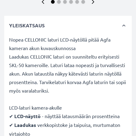
YLEISKATSAUS
Nopea CELLONIC laturi LCD-näytöllä pitää Agfa
kameran akun kuvauskunnossa
Laadukas CELLONIC laturi on suunniteltu erityisesti
SKL-50 kameroille. Laturi lataa nopeasti ja turvallisesti
akun. Akun lataustila näkyy kätevästi laturin näytöllä
prosentteina. Tarvikelaturi korvaa Agfa laturin tai sopii
myös varalaturiksi.
LCD-laturi kamera-akulle
✔
LCD-näyttö
- näyttää latausmäärän prosentteina
✔
Laadukas
verkkopistoke ja taipuisa, murtumaton
virtajohto