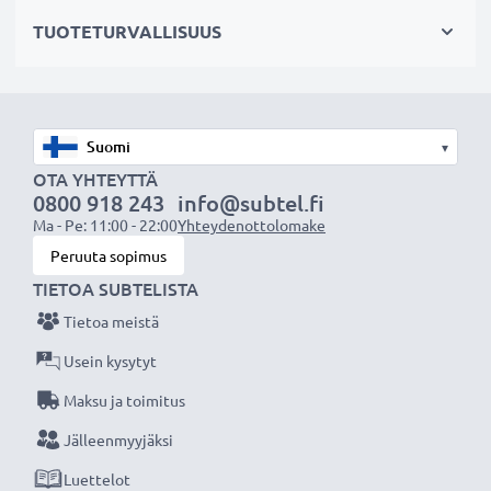
OHJE:
Parhaan suorituskyvyn ja pitkän käyttöiän
TUOTETURVALLISUUS
varmistamiseksi lataa akku täyteen ennen
ensimmäistä käyttökertaa.
Älä missaa kuvauksellista hetkeä CELLONIC LCD-
▾
laturin ansiosta, 3 vuoden takuu!
OTA YHTEYTTÄ
0800 918 243
info@subtel.fi
Ma - Pe: 11:00 - 22:00
Yhteydenottolomake
Peruuta sopimus
TIETOA SUBTELISTA
Tietoa meistä
Usein kysytyt
Maksu ja toimitus
Jälleenmyyjäksi
Luettelot