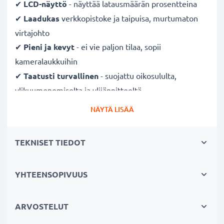
✔
LCD-näyttö
- näyttää latausmäärän prosentteina
✔
Laadukas
verkkopistoke ja taipuisa, murtumaton
virtajohto
✔
Pieni ja kevyt
- ei vie paljon tilaa, sopii
kameralaukkuihin
✔
Taatusti turvallinen
- suojattu oikosululta,
ylikuumenemiselta ja ylijännitteeltä
✔
Mukautuva
tulojännite
- 100V - 250V tulojännite
NÄYTÄ LISÄÄ
eri maissa käyttöä varten, hellävarainen, pidentää
akun kestoa
TEKNISET TIEDOT
Nopeat latausajat
YHTEENSOPIVUUS
1 x 1000mAh akku:
noin 2 tuntia
1 x 2000mAh akku:
noin 4 tuntia
1 x 3000mAh akku:
noin 6 tuntia
ARVOSTELUT