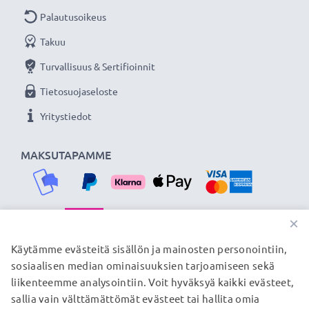
Palautusoikeus
Takuu
Turvallisuus & Sertifioinnit
Tietosuojaseloste
Yritystiedot
MAKSUTAPAMME
×
TOIMITUSKUMPPANIMME
Käytämme evästeitä sisällön ja mainosten personointiin,
sosiaalisen median ominaisuuksien tarjoamiseen sekä
liikenteemme analysointiin. Voit hyväksyä kaikki evästeet,
sallia vain välttämättömät evästeet tai hallita omia
© subtel.fi 2026