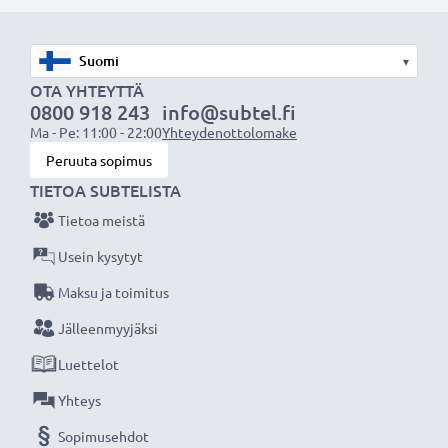
ensimmäistä käyttökertaa.
Älä missaa kuvauksellista hetkeä CELLONIC LCD-
▾
laturin ansiosta, 3 vuoden takuu!
OTA YHTEYTTÄ
0800 918 243
info@subtel.fi
Ma - Pe: 11:00 - 22:00
Yhteydenottolomake
Peruuta sopimus
TIETOA SUBTELISTA
Tietoa meistä
Usein kysytyt
Maksu ja toimitus
Jälleenmyyjäksi
Luettelot
Yhteys
Sopimusehdot