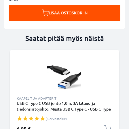
LISÄÄ OSTOSKORIIN
Saatat pitää myös näistä
KAAPELIT JA ADAPTERIT
USB C Type C USB-johto 1,0m, 3A lataus- ja
tiedonsiirtojohto. Musta USB C Type C - USB C Type
C PVC USB-kaapeli
(6 arvostelut)
6,95 €