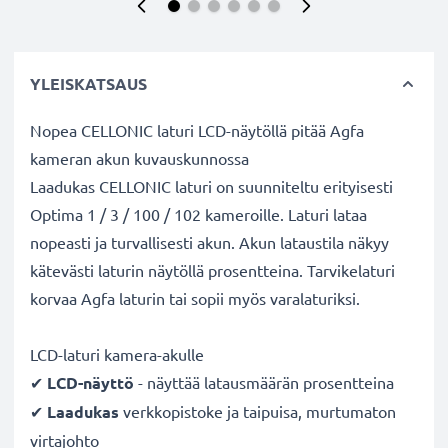
YLEISKATSAUS
Nopea CELLONIC laturi LCD-näytöllä pitää Agfa
kameran akun kuvauskunnossa
Laadukas CELLONIC laturi on suunniteltu erityisesti
Optima 1 / 3 / 100 / 102 kameroille. Laturi lataa
nopeasti ja turvallisesti akun. Akun lataustila näkyy
kätevästi laturin näytöllä prosentteina. Tarvikelaturi
korvaa Agfa laturin tai sopii myös varalaturiksi.
LCD-laturi kamera-akulle
✔
LCD-näyttö
- näyttää latausmäärän prosentteina
✔
Laadukas
verkkopistoke ja taipuisa, murtumaton
virtajohto