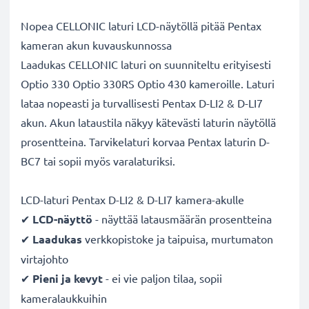
Nopea CELLONIC laturi LCD-näytöllä pitää Pentax
kameran akun kuvauskunnossa
Laadukas CELLONIC laturi on suunniteltu erityisesti
Optio 330 Optio 330RS Optio 430 kameroille. Laturi
lataa nopeasti ja turvallisesti Pentax D-LI2 & D-LI7
akun. Akun lataustila näkyy kätevästi laturin näytöllä
prosentteina. Tarvikelaturi korvaa Pentax laturin D-
BC7 tai sopii myös varalaturiksi.
LCD-laturi Pentax D-LI2 & D-LI7 kamera-akulle
✔
LCD-näyttö
- näyttää latausmäärän prosentteina
✔
Laadukas
verkkopistoke ja taipuisa, murtumaton
virtajohto
✔
Pieni ja kevyt
- ei vie paljon tilaa, sopii
kameralaukkuihin