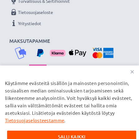
Turvallisuus & Sertifioinnit
Tietosuojaseloste
Yritystiedot
MAKSUTAPAMME
×
TOIMITUSKUMPPANIMME
Käytämme evästeitä sisällön ja mainosten personointiin,
sosiaalisen median ominaisuuksien tarjoamiseen sekä
liikenteemme analysointiin. Voit hyväksyä kaikki evästeet,
sallia vain välttämättömät evästeet tai hallita omia
© subtel.fi 2026
asetuksiasi. Lisätietoja evästeiden käytöstä löytyy
Kaikki hinnat sisältävät arvonlisäveron, mutta ei
toimituskuluja. Kaikki sivuillamme mainitut tavaramerkit ovat
Tietosuojaselosteestamme
.
omistajiensa rekisteröimiä tavaramerkkejä, ja ne mainitaan
verkkosivuillamme ainoastaan tuotteitamme koskevan
SALLI KAIKKI
tiedon vuoksi.