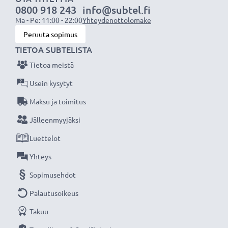
0800 918 243
info@subtel.fi
laturin ansiosta, 3 vuoden takuu!
Ma - Pe: 11:00 - 22:00
Yhteydenottolomake
Peruuta sopimus
TIETOA SUBTELISTA
Tietoa meistä
Usein kysytyt
Maksu ja toimitus
Jälleenmyyjäksi
Luettelot
Yhteys
Sopimusehdot
Palautusoikeus
Takuu