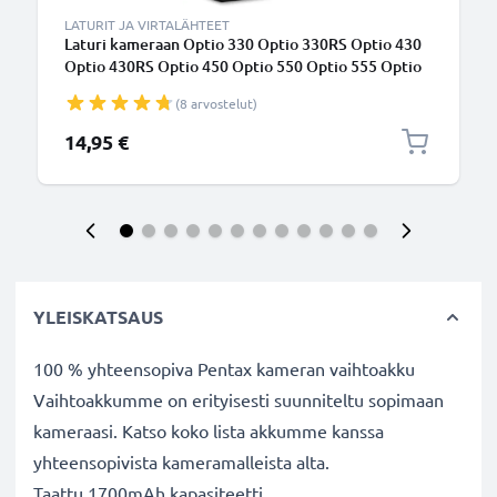
LATURIT JA VIRTALÄHTEET
Laturi kameraan Optio 330 Optio 330RS Optio 430
Optio 430RS Optio 450 Optio 550 Optio 555 Optio
750Z Optio MX Optio MX4 - kameran Pentax D-LI2 &
(8 arvostelut)
D-LI7 tarvikelaturi
14,95 €
YLEISKATSAUS
100 % yhteensopiva Pentax kameran vaihtoakku
Vaihtoakkumme on erityisesti suunniteltu sopimaan
kameraasi. Katso koko lista akkumme kanssa
yhteensopivista kameramalleista alta.
Taattu 1700mAh kapasiteetti