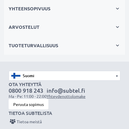
pitkäaikaiseen valokuvaukseen tai videokuvaukseen.
YHTEENSOPIVUUS
Se sopii erinomaisesti vaihtoakuksi alkuperäisen akun
sijaan tai vara-akuksi niin ammattilaisille kuin
ARVOSTELUT
harrastajillekin.
Valitse CELLONIC, etkä tingi laadusta. Tilaa nyt!
TUOTETURVALLISUUS
▾
OTA YHTEYTTÄ
0800 918 243
info@subtel.fi
Ma - Pe: 11:00 - 22:00
Yhteydenottolomake
Peruuta sopimus
TIETOA SUBTELISTA
Tietoa meistä