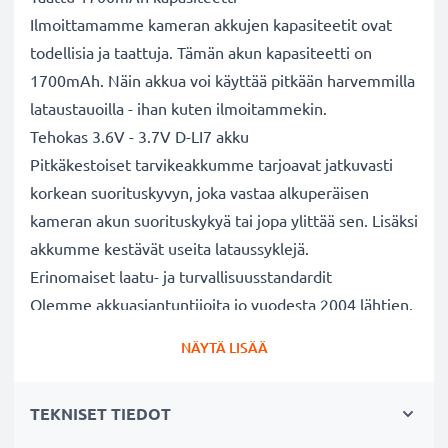
Ilmoittamamme kameran akkujen kapasiteetit ovat
todellisia ja taattuja. Tämän akun kapasiteetti on
1700mAh. Näin akkua voi käyttää pitkään harvemmilla
lataustauoilla - ihan kuten ilmoitammekin.
Tehokas 3.6V - 3.7V D-LI7 akku
Pitkäkestoiset tarvikeakkumme tarjoavat jatkuvasti
korkean suorituskyvyn, joka vastaa alkuperäisen
kameran akun suorituskykyä tai jopa ylittää sen. Lisäksi
akkumme kestävät useita lataussyklejä.
Erinomaiset laatu- ja turvallisuusstandardit
Olemme akkuasiantuntijoita jo vuodesta 2004 lähtien.
Kaikki akkumme testataan tarkasti, jotta ne täyttävät
NÄYTÄ LISÄÄ
kokonaan korkeimmat EU-standardit ja enemmänkin -
siksi akuillamme on 3 vuoden takuu.
TEKNISET TIEDOT
Tärkeä lisä valokuvaajaan kameralaukkuun
Kameran tarvikeakkumme on luotettava virtalähde