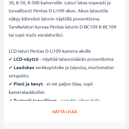
30, K-50, K-500 kameroille. Laturi lataa nopeasti ja
turvallisesti Pentax D-Li109 akun. Akun lataustila
näkyy kätevästi laturin näytöllä prosentteina.
Tarvikelaturi korvaa Pentax laturin D-BC109 K-BC109
tai sopii myös varalaturiksi.
LCD-laturi Pentax D-Li109 kamera-akulle
✔
LCD-näyttö
- näyttää latausmäärän prosentteina
✔
Laadukas
verkkopistoke ja taipuisa, murtumaton
virtajohto
✔
Pieni ja kevyt
- ei vie paljon tilaa, sopii
kameralaukkuihin
✔
Taatusti turvallinen
- suojattu oikosululta,
ylikuumenemiselta ja ylijännitteeltä
NÄYTÄ LISÄÄ
✔
Mukautuva
tulojännite
- 100V - 250V tulojännite
eri maissa käyttöä varten, hellävarainen, pidentää