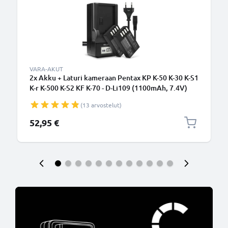
VARA-AKUT
2x Akku + Laturi kameraan Pentax KP K-50 K-30 K-S1
K-r K-500 K-S2 KF K-70 - D-Li109 (1100mAh, 7.4V)
tuotemerkiltä CELLONIC
(13 arvostelut)
52,95 €