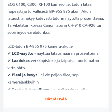
EOS C100, C300, XF100 kameroille. Laturi lataa
nopeasti ja turvallisesti BP-955 975 akun. Akun
lataustila näkyy kätevästi laturin näytöllä prosentteina.
Tarvikelaturi korvaa Canon laturin CH-910 CA-920 tai
sopii myös varalaturiksi.
LCD-laturi BP-955 975 kamera-akulle
✔
LCD-näyttö
- näyttää latausmäärän prosentteina
✔
Laadukas
verkkopistoke ja taipuisa, murtumaton
virtajohto
✔
Pieni ja kevyt
- ei vie paljon tilaa, sopii
kameralaukkuihin
✔
Taatusti turvallinen
- suojattu oikosululta,
ylikuumenemiselta ja ylijännitteeltä
NÄYTÄ LISÄÄ
✔
Mukautuva
tulojännite
- 100V - 250V tulojännite
eri maissa käyttöä varten, hellävarainen, pidentää