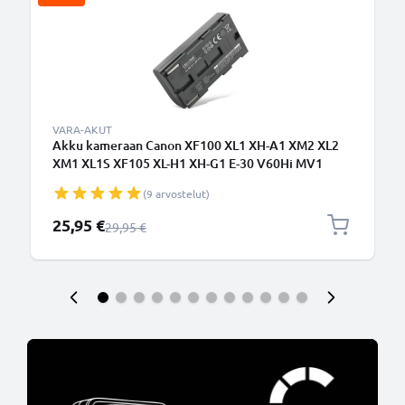
VARA-AKUT
Akku kameraan Canon XF100 XL1 XH-A1 XM2 XL2
XM1 XL1S XF105 XL-H1 XH-G1 E-30 V60Hi MV1
V420, Phase One P25, P45, P65 - BP-915 BP-945 BP-
(9 arvostelut)
930 BP-911 BP-941 BP-927 BP-924 BP-914
(2000mAh, 7.4V) tuotemerkiltä CELLONIC
Erikoishinta
25,95 €
Normaali hinta
29,95 €