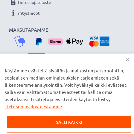
Tietosuojaseloste
Yritystiedot
MAKSUTAPAMME
×
TOIMITUSKUMPPANIMME
Käytämme evästeitä sisällön ja mainosten personointiin,
sosiaalisen median ominaisuuksien tarjoamiseen sekä
liikenteemme analysointiin. Voit hyväksyä kaikki evästeet,
sallia vain välttämättömät evästeet tai hallita omia
© subtel.fi 2026
asetuksiasi. Lisätietoja evästeiden käytöstä löytyy
Kaikki hinnat sisältävät arvonlisäveron, mutta ei
toimituskuluja. Kaikki sivuillamme mainitut tavaramerkit ovat
Tietosuojaselosteestamme
.
omistajiensa rekisteröimiä tavaramerkkejä, ja ne mainitaan
verkkosivuillamme ainoastaan tuotteitamme koskevan
SALLI KAIKKI
tiedon vuoksi.