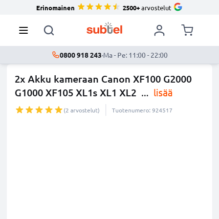
Erinomainen
2500+
arvostelut
0800 918 243
·
Ma - Pe: 11:00 - 22:00
2x Akku kameraan Canon XF100 G2000
G1000 XF105 XL1s XL1 XL2
...
lisää
(2 arvostelut)
Tuotenumero: 924517