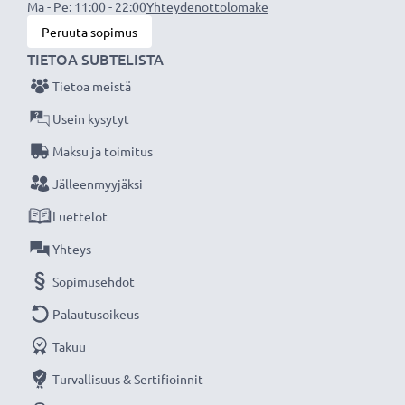
Ma - Pe: 11:00 - 22:00
Yhteydenottolomake
täyteen ennen ensimmäistä käyttökertaa.
Peruuta sopimus
TIETOA SUBTELISTA
Jokainen CELLONIC tarvikeakkumme testataan
tarkasti parhaan suorituskyvyn ja pitkäkestoisen
Tietoa meistä
tehokkuuden varmistamiseksi. Tilaa nyt, 3 vuoden
Usein kysytyt
takuu!
Maksu ja toimitus
Jälleenmyyjäksi
Luettelot
Yhteys
Sopimusehdot
Palautusoikeus
Takuu
Turvallisuus & Sertifioinnit