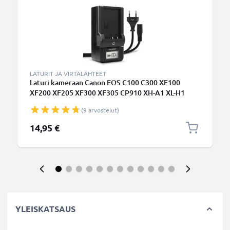
LATURIT JA VIRTALÄHTEET
Laturi kameraan Canon EOS C100 C300 XF100
XF200 XF205 XF300 XF305 CP910 XH-A1 XL-H1
XM2 - kameran BP-955 975 tarvikelaturi
(9 arvostelut)
14,95 €
YLEISKATSAUS