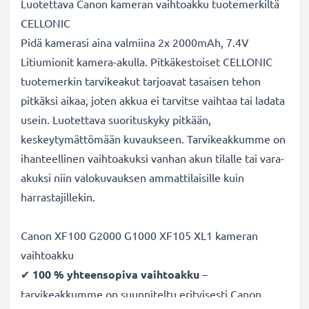
Luotettava Canon kameran vaihtoakku tuotemerkiltä
CELLONIC
Pidä kamerasi aina valmiina 2x 2000mAh, 7.4V
Litiumionit kamera-akulla. Pitkäkestoiset CELLONIC
tuotemerkin tarvikeakut tarjoavat tasaisen tehon
pitkäksi aikaa, joten akkua ei tarvitse vaihtaa tai ladata
usein. Luotettava suorituskyky pitkään,
keskeytymättömään kuvaukseen. Tarvikeakkumme on
ihanteellinen vaihtoakuksi vanhan akun tilalle tai vara-
akuksi niin valokuvauksen ammattilaisille kuin
harrastajillekin.
Canon XF100 G2000 G1000 XF105 XL1 kameran
vaihtoakku
✔
100 % yhteensopiva vaihtoakku
–
tarvikeakkumme on suunniteltu erityisesti Canon