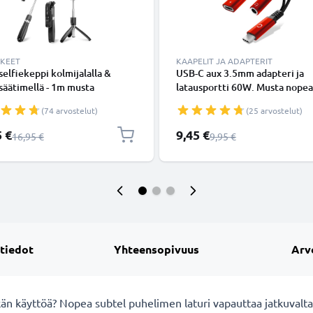
KKEET
KAAPELIT JA ADAPTERIT
 selfiekeppi kolmijalalla &
USB-C aux 3.5mm adapteri ja
äätimellä - 1m musta
latausportti 60W. Musta nopea
dettävä selfiekeppi ja
latausadapteri puhelimille,
(74 arvostelut)
(25 arvostelut)
taitettava kolmijalka
tableteille ja kuulokkeille - P
ooth-kaukosäätimellä
shinta
Erikoishinta
5 €
9,45 €
Normaali hinta
Normaali hinta
16,95 €
9,95 €
melle ja kameralle - iPhonelle,
le, Androidille ynm.
 tiedot
Yhteensopivuus
Arv
än käyttöä? Nopea subtel puhelimen laturi vapauttaa jatkuvalta