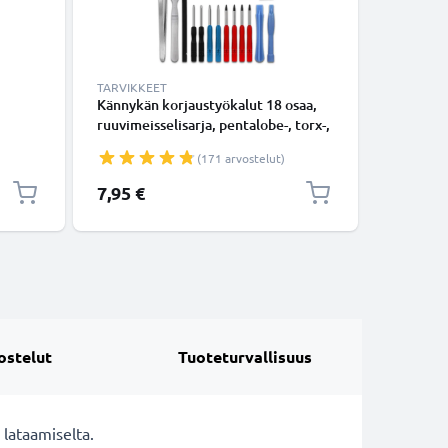
TARVIKKEET
KAAPELIT
Kännykän korjaustyökalut 18 osaa,
USB-joht
ruuvimeisselisarja, pentalobe-, torx-,
4, GO 3, 
ristikärkiruuvimeisseli, muovivipu,
latausjo
(171 arvostelut)
unainen
imukuppi, pinsetit ja tarra -
älypuhelimen avaustyökalut
7,95 €
7,95 €
tarkkuustyöhön
ostelut
Tuoteturvallisuus
 lataamiselta.