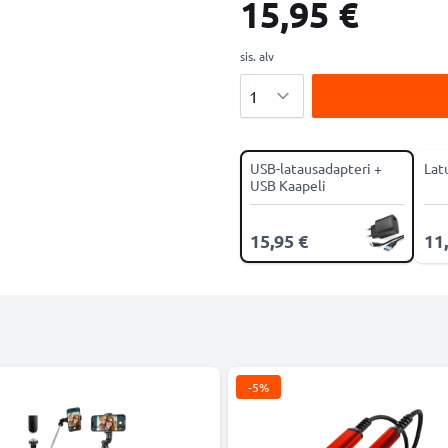
15,95 €
sis. alv
Määrä
USB-latausadapteri +
Lat
USB Kaapeli
15,95 €
11
-5%