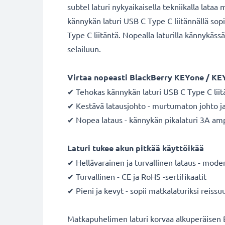
subtel laturi nykyaikaisella tekniikalla lat
kännykän laturi USB C Type C liitännällä sopi
Type C liitäntä. Nopealla laturilla kännykäss
selailuun.
Virtaa nopeasti BlackBerry KEYone / KE
✔ Tehokas kännykän laturi USB C Type C liit
✔ Kestävä latausjohto - murtumaton johto ja 
✔ Nopea lataus - kännykän pikalaturi 3A ampee
Laturi tukee akun pitkää käyttöikää
✔ Hellävarainen ja turvallinen lataus - moder
✔ Turvallinen - CE ja RoHS -sertifikaatit
✔ Pieni ja kevyt - sopii matkalaturiksi reissu
Matkapuhelimen laturi korvaa alkuperäisen B