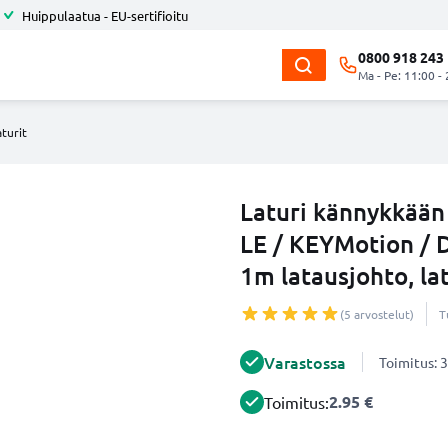
Huippulaatua - EU-sertifioitu
0800 918 243
Ma - Pe: 11:00 -
turit
Laturi kännykkään
LE / KEYMotion / 
1m latausjohto, la
(5 arvostelut)
T
Varastossa
Toimitus: 3
2.95 €
Toimitus: