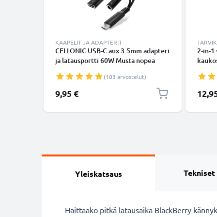
KAAPELIT JA ADAPTERIT
TARVI
CELLONIC USB-C aux 3.5mm adapteri
2-in-1
ja latausportti 60W Musta nopea
kaukos
latausadapteri puhelimille,
ulosve
(103 arvostelut)
tableteille ja kuulokkeille
kokoon
bluet
Erikoi
9,95 €
12,9
puheli
GoProl
Tekniset
Yleiskatsaus
Haittaako pitkä latausaika BlackBerry kännyk