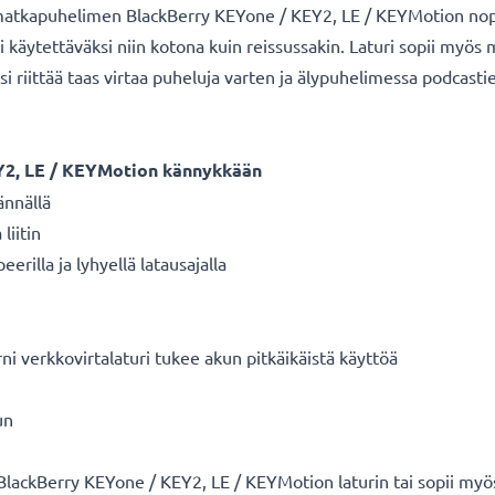
aa matkapuhelimen BlackBerry KEYone / KEY2, LE / KEYMotion nope
i käytettäväksi niin kotona kuin reissussakin. Laturi sopii myös
äsi riittää taas virtaa puheluja varten ja älypuhelimessa podcasti
Y2, LE / KEYMotion kännykkään
ännällä
liitin
rilla ja lyhyellä latausajalla
ni verkkovirtalaturi tukee akun pitkäikäistä käyttöä
un
lackBerry KEYone / KEY2, LE / KEYMotion laturin tai sopii myös