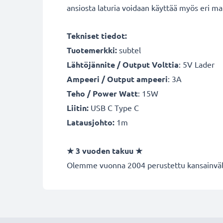
ansiosta laturia voidaan käyttää myös eri mai
Tekniset tiedot:
Tuotemerkki:
subtel
Lähtöjännite / Output Volttia
: 5V Lader
Ampeeri / Output ampeeri
: 3A
Teho / Power Watt
: 15W
Liitin:
USB C Type C
Latausjohto:
1m
★ 3 vuoden takuu ★
Olemme vuonna 2004 perustettu kansainvälin