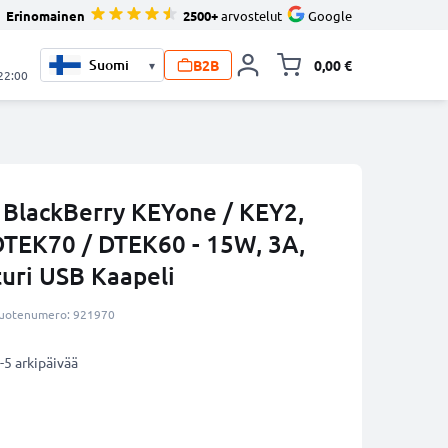
Erinomainen
2500+
arvostelut
Google
B2B
0,00 €
▾
Vaihda miniva
 22:00
 BlackBerry KEYone / KEY2,
DTEK70 / DTEK60 - 15W, 3A,
turi USB Kaapeli
uotenumero: 921970
-5 arkipäivää