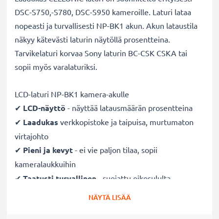
DSC-S750,-S780, DSC-S950 kameroille. Laturi lataa
nopeasti ja turvallisesti NP-BK1 akun. Akun lataustila
näkyy kätevästi laturin näytöllä prosentteina.
Tarvikelaturi korvaa Sony laturin BC-CSK CSKA tai
sopii myös varalaturiksi.
LCD-laturi NP-BK1 kamera-akulle
✔
LCD-näyttö
- näyttää latausmäärän prosentteina
✔
Laadukas
verkkopistoke ja taipuisa, murtumaton
virtajohto
✔
Pieni ja kevyt
- ei vie paljon tilaa, sopii
kameralaukkuihin
✔
Taatusti turvallinen
- suojattu oikosululta,
ylikuumenemiselta ja ylijännitteeltä
NÄYTÄ LISÄÄ
✔
Mukautuva
tulojännite
- 100V - 250V tulojännite