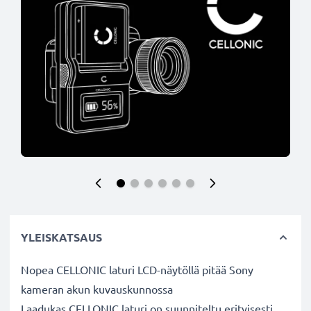
YLEISKATSAUS
Nopea CELLONIC laturi LCD-näytöllä pitää Sony
kameran akun kuvauskunnossa
Laadukas CELLONIC laturi on suunniteltu erityisesti