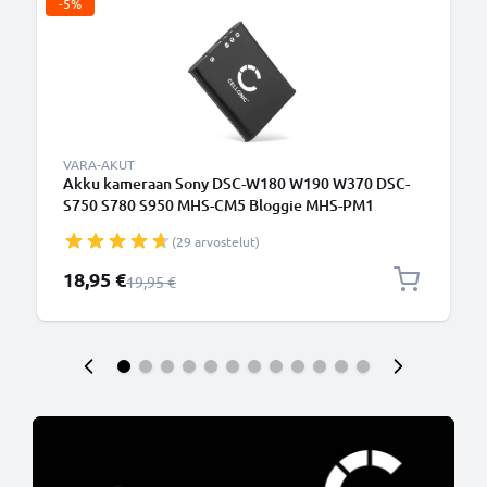
-5%
VARA-AKUT
Akku kameraan Sony DSC-W180 W190 W370 DSC-
S750 S780 S950 MHS-CM5 Bloggie MHS-PM1
Webbie - NP-BK1 (770mAh, 3.7V) tuotemerkiltä
(29 arvostelut)
CELLONIC
Erikoishinta
18,95 €
Normaali hinta
19,95 €