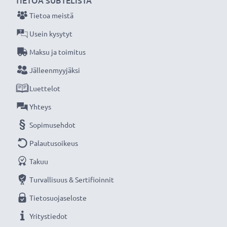
TIETOA SUBTELISTA
Tietoa meistä
Usein kysytyt
Maksu ja toimitus
Jälleenmyyjäksi
Luettelot
Yhteys
Sopimusehdot
Palautusoikeus
Takuu
Turvallisuus & Sertifioinnit
Tietosuojaseloste
Yritystiedot