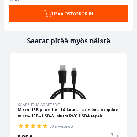
LISÄÄ OSTOSKORIIN
Saatat pitää myös näistä
B
KAAPELIT JA ADAPTERIT
Micro-USB-johto 1m - 1A lataus- ja tiedonsiirtojohto
micro-USB - USB-A. Musta PVC USB-kaapeli
(50 arvostelut)
5,95 €