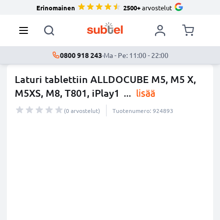
Erinomainen
2500+
arvostelut
0800 918 243
·
Ma - Pe: 11:00 - 22:00
Laturi tablettiin ALLDOCUBE M5, M5 X,
M5XS, M8, T801, iPlay1
...
lisää
(0 arvostelut)
Tuotenumero: 924893