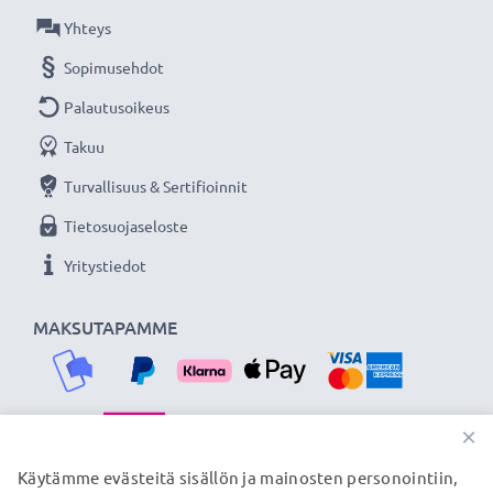
★
3 vuoden takuu
★
Yhteys
Olemme vuonna 2004 perustettu kansainvälinen
Sopimusehdot
verkkokauppa, joka tarjoaa laadukkaita tuotteita, ja
Palautusoikeus
siksi tarjoamme 36 kuukauden takuun!
Takuu
Turvallisuus & Sertifioinnit
Tietosuojaseloste
Yritystiedot
MAKSUTAPAMME
×
TOIMITUSKUMPPANIMME
Käytämme evästeitä sisällön ja mainosten personointiin,