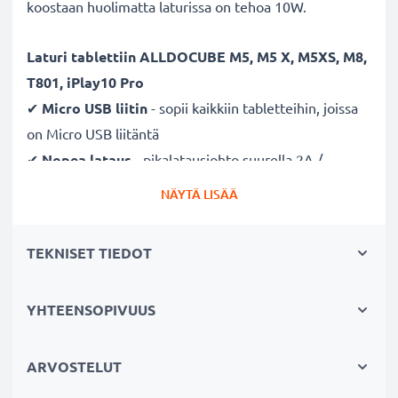
koostaan huolimatta laturissa on tehoa 10W.
Laturi
tablettiin ALLDOCUBE M5, M5 X, M5XS, M8,
T801, iPlay10 Pro
✔
Micro USB liitin
- sopii kaikkiin tabletteihin, joissa
on Micro USB liitäntä
✔
Nopea lataus
- pikalatausjohto suurella 2A /
2000mA latausnopeudella ja lyhyellä latausajalla
NÄYTÄ LISÄÄ
✔
Pieni, kevyt ja tehokas
- sopiva laturi myös
reissuun
TEKNISET TIEDOT
✔
Laadukas
- murtumaton latausjohto ja liitin
✔
Sertifioidusti turvallinen
- suojattu oikosululta,
YHTEENSOPIVUUS
ylikuumenemiselta ja ylijännitteeltä
✔
Hellävarainen ja turvallinen lataus
- moderni
verkkovirtalaturi tukee akun pitkäikäistä käyttöä
ARVOSTELUT