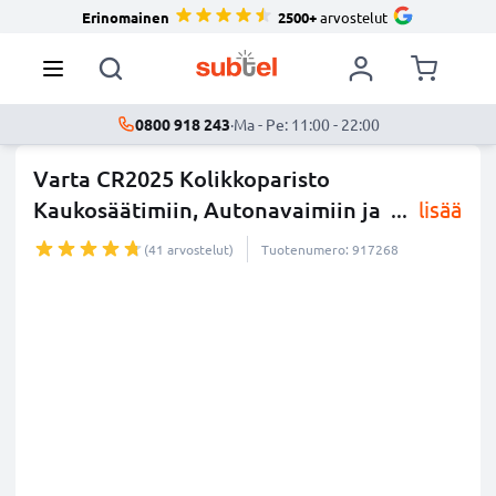
Erinomainen
2500+
arvostelut
0800 918 243
·
Ma - Pe: 11:00 - 22:00
Varta CR2025 Kolikkoparisto
Kaukosäätimiin, Autonavaimiin ja
...
lisää
(41 arvostelut)
Tuotenumero: 917268