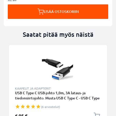
LISÄÄ OSTOSKORIIN
Saatat pitää myös näistä
KAAPELIT JA ADAPTERIT
USB C Type C USB-johto 1,0m, 3A lataus- ja
tiedonsiirtojohto. Musta USB C Type C - USB C Type
C PVC USB-kaapeli
(6 arvostelut)
6,95 €