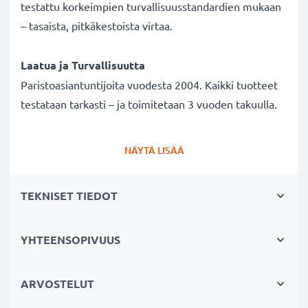
testattu korkeimpien turvallisuusstandardien mukaan
– tasaista, pitkäkestoista virtaa.
Laatua ja Turvallisuutta
Paristoasiantuntijoita vuodesta 2004. Kaikki tuotteet
testataan tarkasti – ja toimitetaan 3 vuoden takuulla.
Pariston tekniset tiedot
NÄYTÄ LISÄÄ
Merkki:
Varta
Malli:
6025
TEKNISET TIEDOT
Tyyppi / Koko:
CR-2025
IEC Nimitys:
CR2025
YHTEENSOPIVUUS
Mitat (yksikkö) n.:
2.5 mm × Ø 20 mm
Jännite:
3V
Teknologia:
Lithium-Mangandioxid (Li / MnO2)
ARVOSTELUT
Kapasiteetti:
170 mAh