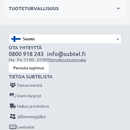
Kappalemäärä:
x1
TUOTETURVALLISUUS
Vaihtoparisto tai varakappale – Varta tarjoaa
luotettavan ja pitkäkestoisen suorituskyvyn. Tilaa
nyt – nopea toimitus ja 3 vuoden takuu!
▾
OTA YHTEYTTÄ
0800 918 243
info@subtel.fi
Ma - Pe: 11:00 - 22:00
Yhteydenottolomake
Peruuta sopimus
TIETOA SUBTELISTA
Tietoa meistä
Usein kysytyt
Maksu ja toimitus
Jälleenmyyjäksi
Luettelot