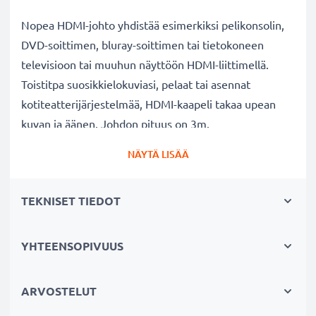
Nopea HDMI-johto yhdistää esimerkiksi pelikonsolin,
DVD-soittimen, bluray-soittimen tai tietokoneen
televisioon tai muuhun näyttöön HDMI-liittimellä.
Toistitpa suosikkielokuviasi, pelaat tai asennat
kotiteatterijärjestelmää, HDMI-kaapeli takaa upean
kuvan ja äänen. Johdon pituus on 3m.
NÄYTÄ LISÄÄ
Miksi valita subtelin HDMI-kaapeli?
Korkean resoluution kuva
- tukee teräväpiirtokuvaa,
TEKNISET TIEDOT
takaa tarkkuuden ja eloisat värit
Viiveetön toisto
- nopea tiedonsiirto takaa sujuvan
suoratoiston, pelaamisen ja videon toiston
YHTEENSOPIVUUS
Kestävä
- vahvistetut liittimet ja vankka kuori takaavat
turvallisen yhdistettävyyden ja pitkäikäisyyden
ARVOSTELUT
Tekniset tiedot
- – HDMI versio 1.4