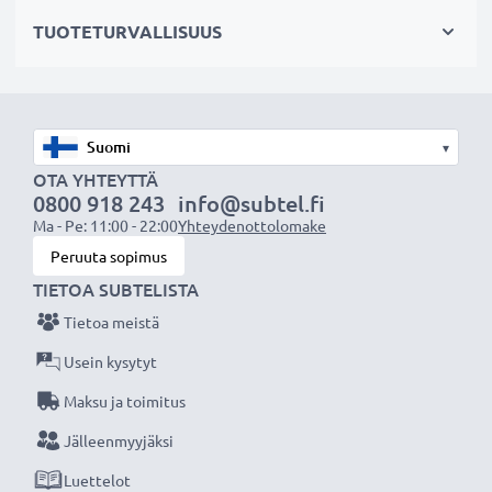
– Kullatut liittimet parantaa siirtolaatua
TUOTETURVALLISUUS
– Useita suojauksia häiritseviä signaaleja vastaan
HDMI-johto:
✔ kameraan & videokameraan
▾
✔ televisioon & kotiteatterijärjestelmiin
OTA YHTEYTTÄ
✔ pelikonsoliin
0800 918 243
info@subtel.fi
Ma - Pe: 11:00 - 22:00
Yhteydenottolomake
✔ projektoriin
Peruuta sopimus
✔ DVD- & bluray-soittimiin
TIETOA SUBTELISTA
✔ näyttöön, kannettavaan tietokoneeseen &
tietokoneeseen
Tietoa meistä
Usein kysytyt
Paranna viihdekokemustasi subtel HDMI-
Maksu ja toimitus
kaapelilla, suunniteltu erinomaiseen
Jälleenmyyjäksi
suorituskykyyn ja liitettävyyteen, 3 vuoden takuu!
Luettelot