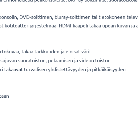
onsolin, DVD-soittimen, bluray-soittimen tai tietokoneen telev
nnat kotiteatterijärjestelmää, HDMI-kaapeli takaa upean kuvan j
rtokuvaa, takaa tarkkuuden ja eloisat värit
 sujuvan suoratoiston, pelaamisen ja videon toiston
ori takaavat turvallisen yhdistettävyyden ja pitkäikäisyyden
staan