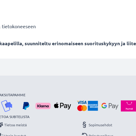
& tietokoneeseen
apelilla, suunniteltu erinomaiseen suorituskykyyn ja liit
AKSUTAPAMME
ETOA SUBTELISTA
Tietoa meistä
Sopimusehdot
Usein kysytyt
Palautusoikeus