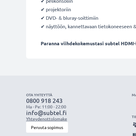
✔ pelikonsoliin
✔ projektoriin
✔ DVD- & bluray-soittimiin
✔ näyttöön, kannettavaan tietokoneeseen 
Paranna viihdekokemustasi subtel HDMI-ka
OTA YHTEYTTÄ
M
0800 918 243
Ma - Pe: 11:00 - 22:00
info@subtel.fi
TI
Yhteydenottolomake
Peruuta sopimus