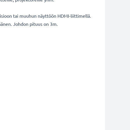
isioon tai muuhun näyttöön HDMI-liittimellä.
a äänen. Johdon pituus on 3m.