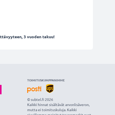
ettävyyteen, 3 vuoden takuu!
TOIMITUSKUMPPANIMME
© subtel.fi 2026
Kaikki hinnat sisältävät arvonlisäveron,
mutta ei toimituskuluja. Kaikki
sivuillamme mainitut tavaramerkit ovat