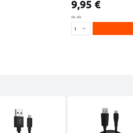
9,95 €
sis. alv
Määrä