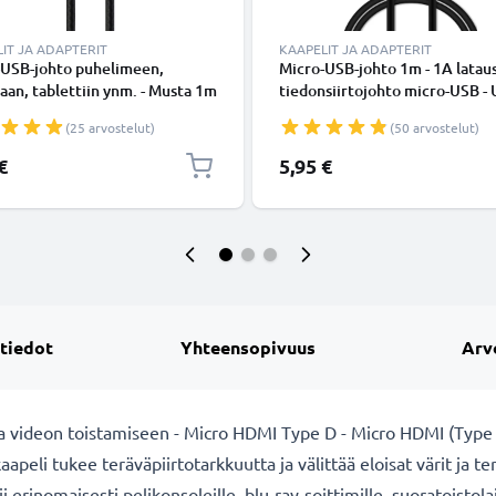
IT JA ADAPTERIT
KAAPELIT JA ADAPTERIT
-USB-johto puhelimeen,
Micro-USB-johto 1m - 1A lataus
an, tablettiin ynm. - Musta 1m
tiedonsiirtojohto micro-USB -
ja latausjohto 2A, USB-kaapeli
Musta PVC USB-kaapeli
(25 arvostelut)
(50 arvostelut)
€
5,95 €
 tiedot
Yhteensopivuus
Arv
videon toistamiseen - Micro HDMI Type D - Micro HDMI (Type D
peli tukee teräväpiirtotarkkuutta ja välittää eloisat värit ja 
i erinomaisesti pelikonsoleille, blu-ray-soittimille, suoratoistolai