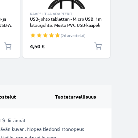
KAAPELIT JA ADAPTERIT
LATURIT 
- ja
USB-johto tablettiin - Micro USB, 1m
Laturi ta
 USB-A.
latausjohto. Musta PVC USB-kaapeli
Shine 1 /
(micro US
(26 arvostelut)
1.2m virt
4,50 €
11,95 €
ostelut
Tuoteturvallisuus
) -liitännät
terävän kuvan. Nopea tiedonsiirtonopeus
tteille, projektoreille ynm.