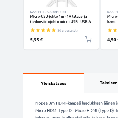
KAAPELIT JA ADAPTERIT
KAAPEL
Micro-USB-johto 1m - 1A lataus- ja
Micro
tiedonsiirtojohto micro-USB - USB-A.
kamera
Valkoinen PVC USB-kaapeli
data- 
(50 arvostelut)
5,95 €
4,50 
Tekniset
Yleiskatsaus
Nopea 3m HDMI-kaapeli laadukkaan äänen ja 
Micro HDMI Type D - Micro HDMI (Type D) -kaa
takaa sujuvan ja viiveettömän toiston, ja sopi