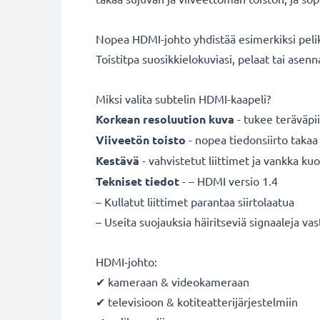
Nopea HDMI-johto yhdistää esimerkiksi pelik
Toistitpa suosikkielokuviasi, pelaat tai ase
Miksi valita subtelin HDMI-kaapeli?
Korkean resoluution kuva
- tukee teräväpii
Viiveetön toisto
- nopea tiedonsiirto takaa
Kestävä
- vahvistetut liittimet ja vankka ku
Tekniset tiedot
- – HDMI versio 1.4
– Kullatut liittimet parantaa siirtolaatua
– Useita suojauksia häiritseviä signaaleja va
HDMI-johto:
✔ kameraan & videokameraan
✔ televisioon & kotiteatterijärjestelmiin