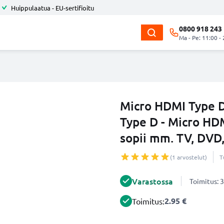
Huippulaatua - EU-sertifioitu
0800 918 243
Ma - Pe: 11:00 -
Micro HDMI Type D
Type D - Micro HDM
sopii mm. TV, DVD,
(1 arvostelut)
T
Varastossa
Toimitus: 3
2.95 €
Toimitus: