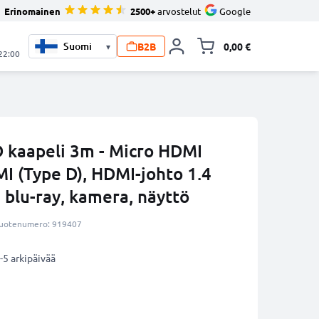
Erinomainen
2500+
arvostelut
Google
B2B
0,00 €
▾
Vaihda miniva
 22:00
 kaapeli 3m - Micro HDMI
I (Type D), HDMI-johto 1.4
 blu-ray, kamera, näyttö
uotenumero: 919407
-5 arkipäivää