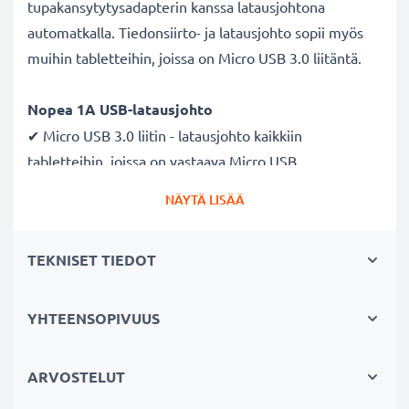
tupakansytytysadapterin kanssa latausjohtona
automatkalla. Tiedonsiirto- ja latausjohto sopii myös
muihin tabletteihin, joissa on Micro USB 3.0 liitäntä.
Nopea 1A USB-latausjohto
✔ Micro USB 3.0 liitin - latausjohto kaikkiin
tabletteihin, joissa on vastaava Micro USB
3.0 latausliitäntä
NÄYTÄ LISÄÄ
✔ Nopea latausjohto - suuri 1A latausnopeus
✔ Kestävä - taipuisa ja murtumaton virtajohto sekä
TEKNISET TIEDOT
murtumattomat liitimet
Laadukas datakaapeli tabletin
YHTEENSOPIVUUS
tietokoneeseen liittämiseksi
✔ Turvallinen tiedonsiirto - dokumenttien, valokuvien,
ARVOSTELUT
videoiden ja musiikin turvalliseen